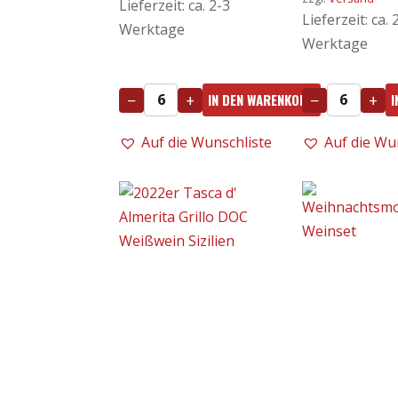
Lieferzeit: ca. 2-3
Lieferzeit: ca. 
Werktage
Werktage
−
+
−
+
IN DEN WARENKORB
I
24er
25er
-
Lugana
Auf die Wunschliste
Auf die Wu
Le
Le
Fornaci
Fornaci
Rosé
0,75l
0,75l
-
-
Tommasi
Tommasi
DOC
Menge
Menge