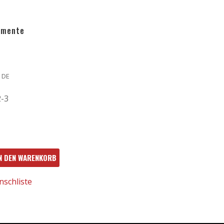
omente
mit
 DE
2-3
N DEN WARENKORB
omente
nschliste