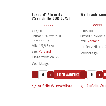
Tasca d‘ Almerita –
Weihnachtsm
25er Grillo DOC 0,75l
Bewertet mit
Bewertet 
€
14,90
€
105,00
5.00
5.00
Enthält 19% MwSt. DE
Enthält 19% MwSt.
von 5
von 5
L (
€
19,87
/ 1 L)
zzgl.
Versand
Alk. 13,5 % vol
Lieferzeit: ca. 
zzgl.
Versand
Werktage
Lieferzeit: ca. 2-3
Werktage
−
+
−
+
IN DEN WARENKORB
I
Tasca
Weihnachtsm
d'
Menge
Auf die Wunschliste
Auf die Wu
Almerita
-
25er