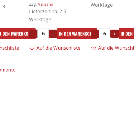
zzgl.
Versand
Werktage
2-3
Lieferzeit: ca. 2-3
Werktage
−
+
−
+
N DEN WARENKORB
IN DEN WARENKORB
IN DEN
Sommerweinpaket
Tai
6x0,75l
rosso
nschliste
Auf die Wunschliste
Auf die Wunschl
Dal
Rosé
Maso
2024
-
DOC
Tommasi
0,75l
-
-
Monviert
Dal
-
Maso
Tasca
Menge
Menge