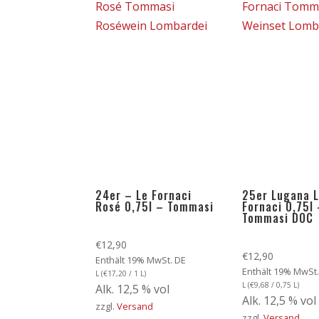
24er – Le Fornaci
25er Lugana 
Rosé 0,75l – Tommasi
Fornaci 0,75l
Tommasi DOC
€
12,90
€
12,90
Enthält 19% MwSt. DE
Enthält 19% MwSt.
L (
€
17,20
/ 1 L)
L (
€
9,68
/ 0,75 L)
Alk. 12,5 % vol
Alk. 12,5 % vol
zzgl.
Versand
zzgl.
Versand