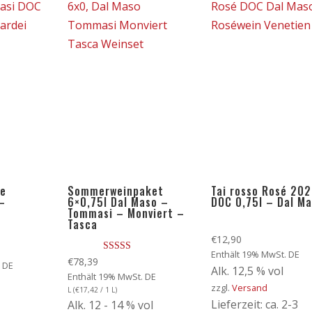
Le
Sommerweinpaket
Tai rosso Rosé 20
 –
6×0,75l Dal Maso –
DOC 0,75l – Dal M
Tommasi – Monviert –
Tasca
€
12,90
Enthält 19% MwSt. DE
Bewertet mit
€
78,39
 DE
Alk. 12,5 % vol
5.00
Enthält 19% MwSt. DE
von 5
zzgl.
Versand
L (
€
17,42
/ 1 L)
Lieferzeit: ca. 2-3
Alk. 12 - 14 % vol