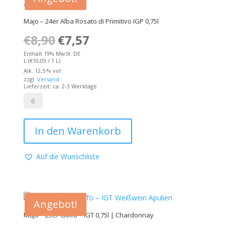
Menge
Majo – 24er Alba Rosato di Primitivo IGP 0,75l
€
8,90
Ursprünglicher
€
7,57
Aktueller
Preis
Preis
Enthält 19% MwSt. DE
L (
€
10,09
/ 1 L)
war:
ist:
Alk. 12,5 % vol
zzgl.
Versand
€8,90
€7,57.
Lieferzeit: ca. 2-3 Werktage
Majo
-
In den Warenkorb
24er
Alba
Rosato
Auf die Wunschliste
di
Primitivo
IGP
0,75l
Angebot!
Menge
Majo – 25er Golfo – IGT 0,75l | Chardonnay