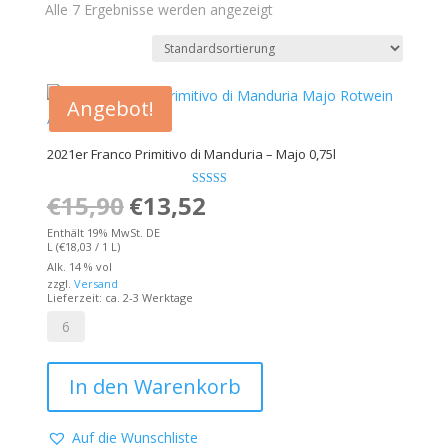
Alle 7 Ergebnisse werden angezeigt
Angebot!
2021er Franco Primitivo di Manduria – Majo 0,75l
€
15,90
Ursprünglicher
€
13,52
Bewertet mit
Aktueller
5.00
von 5
Preis
Preis
Enthält 19% MwSt. DE
L (
€
18,03
/ 1 L)
war:
ist:
Alk. 14 % vol
zzgl.
Versand
€15,90
€13,52.
Lieferzeit: ca. 2-3 Werktage
2021er
Franco
In den Warenkorb
Primitivo
di
Manduria
Auf die Wunschliste