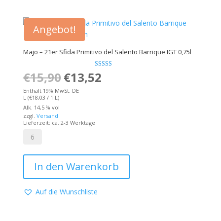
Riserva
I.G.P.
0,75l
Angebot!
Menge
Majo – 21er Sfida Primitivo del Salento Barrique IGT 0,75l
€
15,90
Ursprünglicher
€
13,52
Bewertet mit
Aktueller
5.00
von 5
Preis
Preis
Enthält 19% MwSt. DE
L (
€
18,03
/ 1 L)
war:
ist:
Alk. 14,5 % vol
zzgl.
Versand
€15,90
€13,52.
Lieferzeit: ca. 2-3 Werktage
Majo
-
In den Warenkorb
21er
Sfida
Primitivo
Auf die Wunschliste
del
Salento