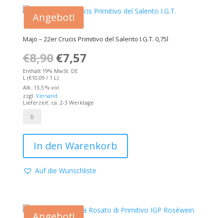
Barrique
IGT
Angebot!
0,75l
Menge
Majo – 22er Crucis Primitivo del Salento I.G.T. 0,75l
€
8,90
Ursprünglicher
€
7,57
Aktueller
Preis
Preis
Enthält 19% MwSt. DE
L (
€
10,09
/ 1 L)
war:
ist:
Alk. 13,5 % vol
zzgl.
Versand
€8,90
€7,57.
Lieferzeit: ca. 2-3 Werktage
Majo
-
In den Warenkorb
22er
Crucis
Primitivo
Auf die Wunschliste
del
Salento
I.G.T.
0,75l
Angebot!