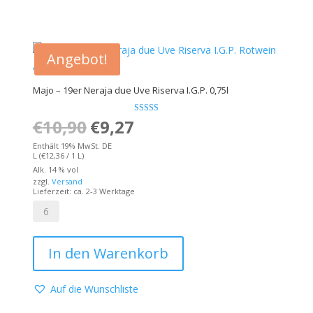
-
Majo
0,75l
Menge
Angebot!
Majo – 19er Neraja due Uve Riserva I.G.P. 0,75l
€
10,90
Ursprünglicher
€
9,27
Bewertet mit
Aktueller
5.00
von 5
Preis
Preis
Enthält 19% MwSt. DE
L (
€
12,36
/ 1 L)
war:
ist:
Alk. 14 % vol
zzgl.
Versand
€10,90
€9,27.
Lieferzeit: ca. 2-3 Werktage
Majo
-
In den Warenkorb
19er
Neraja
due
Auf die Wunschliste
Uve