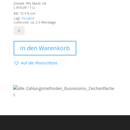
Preis
Preis
Enthält 19% MwSt. DE
von 5
L (
€
10,09
/ 1 L)
war:
ist:
Alk. 12,5 % vol
zzgl.
Versand
€8,90
€7,57.
Lieferzeit: ca. 2-3 Werktage
Majo
-
In den Warenkorb
2025er
Malvasia
IGT
Auf die Wunschliste
0,75l
Menge