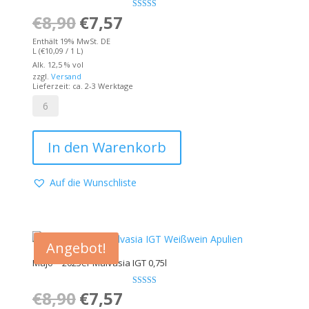
€
8,90
Ursprünglicher
€
7,57
Aktueller
Bewertet
mit
4.50
Preis
Preis
Enthält 19% MwSt. DE
von 5
L (
€
10,09
/ 1 L)
war:
ist:
Alk. 12,5 % vol
zzgl.
Versand
€8,90
€7,57.
Lieferzeit: ca. 2-3 Werktage
Majo
–
In den Warenkorb
25er
Golfo
–
Auf die Wunschliste
IGT
0,75l
|
Chardonnay
Angebot!
Menge
Majo – 2025er Malvasia IGT 0,75l
€
8,90
Ursprünglicher
€
7,57
Aktueller
Bewertet
mit
4.33