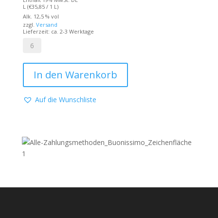
L (
€
35,85
/ 1 L)
war:
ist:
Alk. 12,5 % vol
zzgl.
Versand
€27,90
€26,89.
Lieferzeit: ca. 2-3 Werktage
Berlucchi
-
In den Warenkorb
Cuvée
Imperiale
Max
Auf die Wunschliste
Rosé
0,75l
Menge