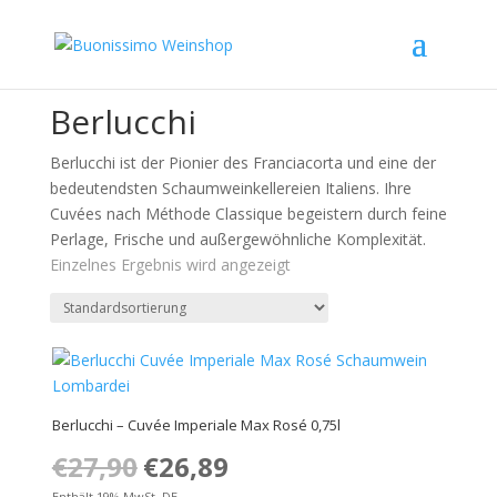
Angebot!
Startseite
/
Nach Region
/
Lombardei
/ Berlucchi
Berlucchi
Berlucchi ist der Pionier des Franciacorta und eine der
bedeutendsten Schaumweinkellereien Italiens. Ihre
Cuvées nach Méthode Classique begeistern durch feine
Perlage, Frische und außergewöhnliche Komplexität.
Einzelnes Ergebnis wird angezeigt
Berlucchi – Cuvée Imperiale Max Rosé 0,75l
€
27,90
Ursprünglicher
€
26,89
Aktueller
Preis
Preis
Enthält 19% MwSt. DE