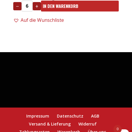
−
+
IN DEN WARENKORB
Marolo
-
Auf die Wunschliste
Grappa
Brunello
0,7l
Menge
Impressum
Datenschutz
AGB
Versand & Lieferung
Widerruf
0
Zahlungsarten
Warenkorb
Über uns