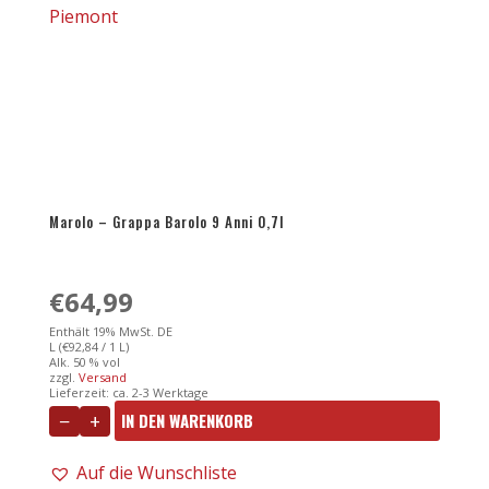
Marolo – Grappa Barolo 9 Anni 0,7l
€
64,99
Enthält 19% MwSt. DE
L (
€
92,84
/ 1 L)
Alk. 50 % vol
zzgl.
Versand
Lieferzeit: ca. 2-3 Werktage
−
+
IN DEN WARENKORB
Marolo
-
Auf die Wunschliste