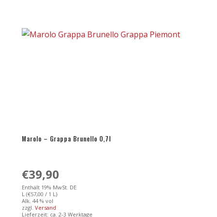
Grappa
Barolo
9
Anni
0,7l
Menge
Marolo – Grappa Brunello 0,7l
€
39,90
Enthält 19% MwSt. DE
L (
€
57,00
/ 1 L)
Alk. 44 % vol
zzgl.
Versand
Lieferzeit: ca. 2-3 Werktage