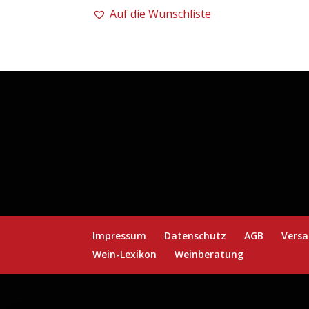
Dell'
Auf die Wunschliste
Ornellaia
-
12er
Ornellaia
0,75l
|
Cabernet
Sauvignon
Menge
Impressum
Datenschutz
AGB
Versa
Wein-Lexikon
Weinberatung