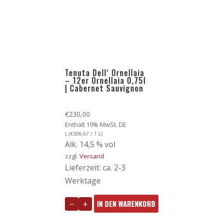
Tenuta Dell‘ Ornellaia
– 12er Ornellaia 0,75l
| Cabernet Sauvignon
€
230,00
Enthält 19% MwSt. DE
L (
€
306,67
/ 1 L)
Alk. 14,5 % vol
zzgl.
Versand
Lieferzeit: ca. 2-3
Werktage
−
+
IN DEN WARENKORB
Tenuta