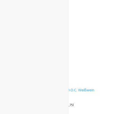
INAMA – 24er Chardonnay I.G.T. 0,75l
€
14,90
Enthält 19% MwSt. DE
L (
€
19,87
/ 1 L)
Alk. 13 % vol
zzgl.
Versand
Lieferzeit: ca. 2-3 Werktage
INAMA
-
In den Warenkorb
24er
Chardonnay
I.G.T.
Auf die Wunschliste
0,75l
Menge
INAMA – 24er Soave Classico D.O.C. 0,75l