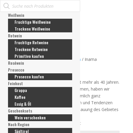
Products
Mein Konto
search
Anmelden / Konto erstellen
Weißwein
Meine Bestellungen
Fruchtige Weißweine
Meine Rechnungen
Trockene Weißweine
Meine Adresse
Rotwein
Meine Zahlungsmethoden
Fruchtige Rotweine
Konto-Details
Trockene Rotweine
Passwort vergessen
Primitivo kaufen
Wunschliste
Startseite
/
Nach Region
/
Venetien
/ Inama
Roséwein
Mein Warenkorb
Inama
Prosecco
Prosecco kaufen
Unsere Familie produziert Wein seit mehr als 40 Jahren.
Feinkost
In der dritten Generation angekommen, haben wir
Grappa
unsere Produkte klar bestimmt, nämlich ganz
Kaffee
verschiedene Weine fern von Stylen und Tendenzen
Essig & Öl
herzustellen, die mit unserer Anschauung des Gebietes
Geschenksets
übereinstimmen.
Wein verschenken
Alle 7 Ergebnisse werden angezeigt
Nach Region
Südtirol