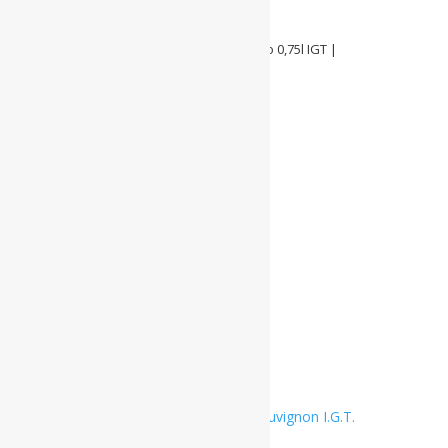
INAMA – 20er Oratorio di San Lorenzo 0,75l IGT |
Carmenere
€
89,90
Enthält 19% MwSt. DE
L (
€
119,87
/ 1 L)
Alk. 14 % vol
zzgl.
Versand
Lieferzeit: ca. 2-3 Werktage
INAMA
-
In den Warenkorb
20er
Oratorio
di
Auf die Wunschliste
San
Lorenzo
0,75l
IGT
|