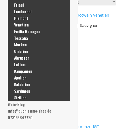
Friaul
Lombardei
Piemont
Venetien
INAMA – 2021er Bradisismo IGT 0,75l | Sauvignon
Emilia Romagna
€
39,90
Toscana
Marken
Enthält 19% MwSt. DE
L (
€
53,20
/ 1 L)
Umbrien
Alk. 14 % vol
Abruzzen
zzgl.
Versand
Lieferzeit: ca. 2-3 Werktage
Latium
Kampanien
INAMA
Apulien
-
Kalabrien
In den Warenkorb
2021er
Sardinien
Bradisismo
Sizilien
IGT
Auf die Wunschliste
Wein-Blog
0,75l
info@buonissimo-shop.de
|
0731/9847720
Sauvignon
Menge