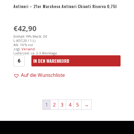
Antinori – 21er Marchese Antinori Chianti Riserva 0,75l
€
42,90
Enthält 19% MwSt. DE
L (
€
57,20
/ 1 L)
Alk. 14 % vol
zzgl.
Versand
Lieferzeit: ca. 2-3 Werktage
IN DEN WARENKORB
Antinori
-
Auf die Wunschliste
21er
Marchese
Antinori
1
2
3
4
5
→
Chianti
Riserva
0,75l
Menge