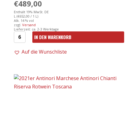
€
489,00
Enthält 19% MwSt. DE
L (
€
652,00
/ 1 L)
Alk. 14 % vol
zzgl.
Versand
Lieferzeit: ca. 2-3 Werktage
IN DEN WARENKORB
Antinori
-
Auf die Wunschliste
17er
Sassicaia
IGT
|
Cabernet
Sauvignon
Menge