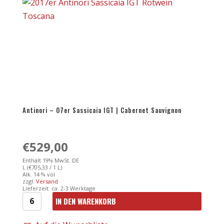
Nobile
di
Montepulciano
D.O.C.G.
0,75l
Menge
Antinori – 07er Sassicaia IGT | Cabernet Sauvignon
€
529,00
Enthält 19% MwSt. DE
L (
€
705,33
/ 1 L)
Alk. 14 % vol
zzgl.
Versand
Lieferzeit: ca. 2-3 Werktage
IN DEN WARENKORB
Antinori
-