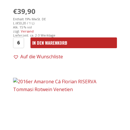
€
39,90
Enthält 19% MwSt. DE
L (
€
53,20
/ 1 L)
Alk. 15 % vol
zzgl.
Versand
Lieferzeit: ca. 2-3 Werktage
IN DEN WARENKORB
19er
Amarone
Auf die Wunschliste
dalla
Valpolicella
DOCG
0,75l
-
Tommasi
Menge