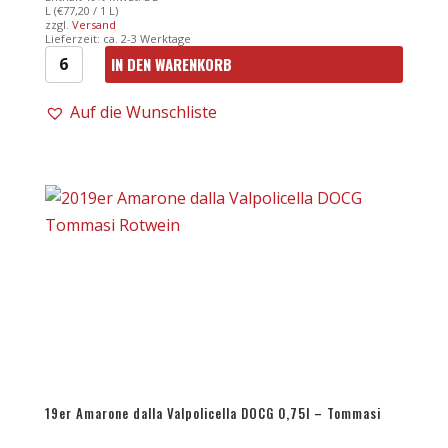
L (
€
77,20
/ 1 L)
zzgl.
Versand
Lieferzeit: ca. 2-3 Werktage
IN DEN WARENKORB
18er
Mille
Auf die Wunschliste
e
una
notte
DOC
0,75l
-
Donnafugata
Menge
19er Amarone dalla Valpolicella DOCG 0,75l – Tommasi