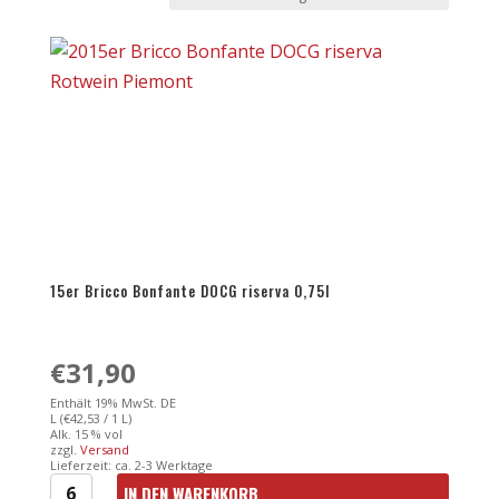
15er Bricco Bonfante DOCG riserva 0,75l
€
31,90
Enthält 19% MwSt. DE
L (
€
42,53
/ 1 L)
Alk. 15 % vol
zzgl.
Versand
Lieferzeit: ca. 2-3 Werktage
IN DEN WARENKORB