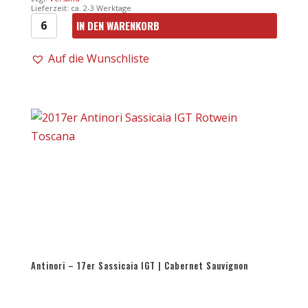
Lieferzeit: ca. 2-3 Werktage
IN DEN WARENKORB
Antinori
-
Auf die Wunschliste
14er
Solaia
IGT
0,75l
|
Cabernet
Sauvignon
Menge
Antinori – 17er Sassicaia IGT | Cabernet Sauvignon