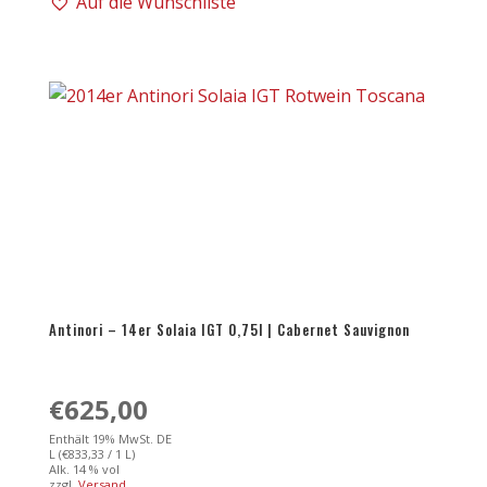
Auf die Wunschliste
07er
Sassicaia
IGT
|
Cabernet
Sauvignon
Menge
Antinori – 14er Solaia IGT 0,75l | Cabernet Sauvignon
€
625,00
Enthält 19% MwSt. DE
L (
€
833,33
/ 1 L)
Alk. 14 % vol
zzgl.
Versand