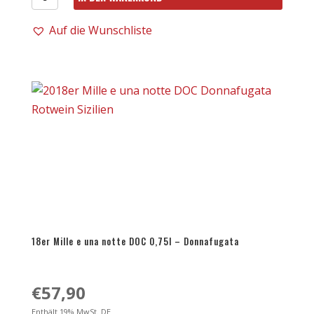
15er
Bricco
Auf die Wunschliste
Bonfante
DOCG
riserva
0,75l
Menge
18er Mille e una notte DOC 0,75l – Donnafugata
€
57,90
Enthält 19% MwSt. DE