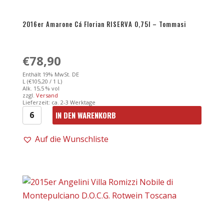
2016er Amarone Cá Florian RISERVA 0,75l – Tommasi
€
78,90
Enthält 19% MwSt. DE
L (
€
105,20
/ 1 L)
Alk. 15,5 % vol
zzgl.
Versand
Lieferzeit: ca. 2-3 Werktage
IN DEN WARENKORB
2016er
Amarone
Auf die Wunschliste
Cá
Florian
RISERVA
0,75l
-
Tommasi