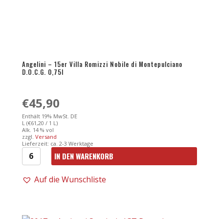
Menge
Angelini – 15er Villa Romizzi Nobile di Montepulciano
D.O.C.G. 0,75l
€
45,90
Enthält 19% MwSt. DE
L (
€
61,20
/ 1 L)
Alk. 14 % vol
zzgl.
Versand
Lieferzeit: ca. 2-3 Werktage
IN DEN WARENKORB
Angelini
-
Auf die Wunschliste
15er
Villa
Romizzi