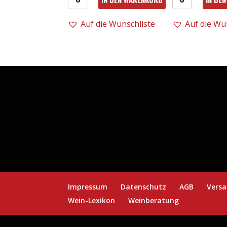
19er
21er
Amarone
Valpolicella
Auf die Wunschliste
Auf die Wu
dalla
Ripasso
Valpolicella
0,75l
DOCG
DOC
0,75l
-
-
Tommasi
Tommasi
Menge
Menge
Impressum
Datenschutz
AGB
Versa
Wein-Lexikon
Weinberatung