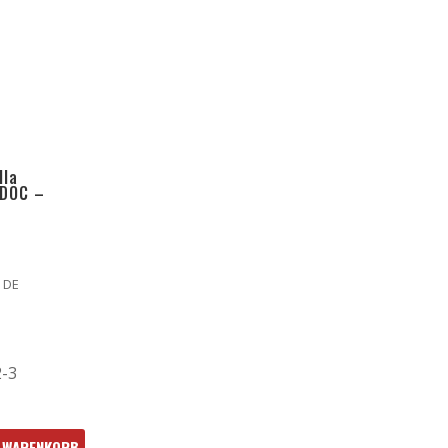
lla
 DOC –
 DE
2-3
N WARENKORB