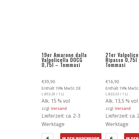
19er Amarone dalla
21er Valpolice
Valpolicella DOCG
Ripasso 0,75l
0,75l – Tommasi
Tommasi
€
39,90
€
16,90
Enthält 19% MwSt. DE
Enthält 19% MwSt.
L (
€
53,20
/ 1 L)
L (
€
22,53
/ 1 L)
Alk. 15 % vol
Alk. 13,5 % vol
zzgl.
Versand
zzgl.
Versand
Lieferzeit: ca. 2-3
Lieferzeit: ca. 
Werktage
Werktage
IN DEN WARENKORB
IN DE