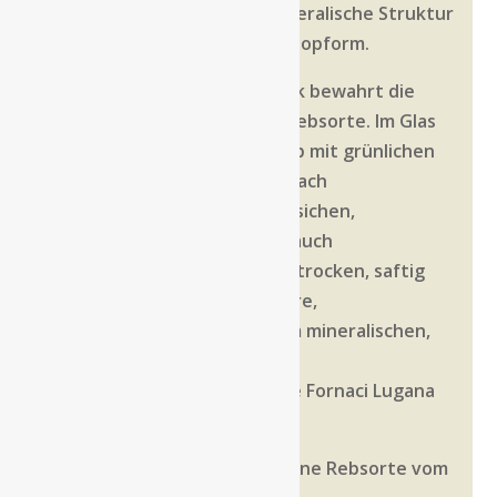
eine unverwechselbare mineralische Struktur
– ein klassischer Lugana in Topform.
Der Ausbau im Edelstahltank bewahrt die
Klarheit und Präzision der Rebsorte. Im Glas
leuchtet der Wein strohgelb mit grünlichen
Reflexen. Die Nase duftet nach
Zitrusfrüchten, weißen Pfirsichen,
Mandelblüten und einem Hauch
Kräuterwürze. Am Gaumen trocken, saftig
und elegant, mit feiner Säure,
Ausgewogenheit und einem mineralischen,
langen Finale.
Besondere Merkmale des Le Fornaci Lugana
DOC:
100 % Turbiana – autochthone Rebsorte vom