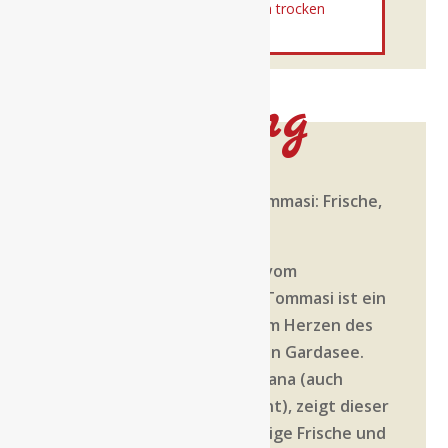
zu Pasta
,
weißwein
,
Weißwein trocken
Beschreibung
Lugana Le Fornaci DOC – Tommasi: Frische,
Finesse & Gardasee-Flair
Der Lugana Le Fornaci DOC vom
traditionsreichen Weingut Tommasi ist ein
eleganter Weißwein aus dem Herzen des
Lugana-Gebiets am südlichen Gardasee.
Hergestellt aus 100 % Turbiana (auch
Trebbiano di Lugana genannt), zeigt dieser
Wein feinste Frucht, lebendige Frische und