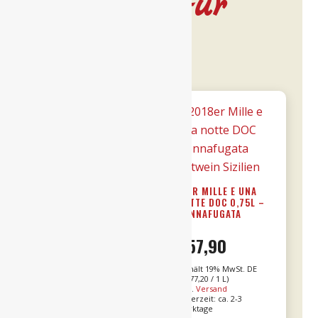
Leckeres für
dich…
15ER BRICCO
18ER MILLE E UNA
BONFANTE DOCG
NOTTE DOC 0,75L –
RISERVA 0,75L
DONNAFUGATA
€
31,90
€
57,90
Enthält 19% MwSt. DE
Enthält 19% MwSt. DE
L (
€
42,53
/ 1 L)
L (
€
77,20
/ 1 L)
Alk. 15 % vol
zzgl.
Versand
Lieferzeit: ca. 2-3
zzgl.
Versand
Werktage
Lieferzeit: ca. 2-3