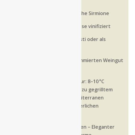
Gardasee
DOC Lugana – Top-Lagen nahe Sirmione
Fruchtig, mineralisch & präzise vinifiziert
Ideal zu Fisch, Pasta, Antipasti oder als
Aperitif
Premiumqualität vom renommierten Weingut
Tommasi
Empfohlene Trinktemperatur: 8–10 °C
Speiseempfehlung: Perfekt zu gegrilltem
Fisch, Meeresfrüchten, mediterranen
Pastagerichten oder sommerlichen
Vorspeisen.
Le Fornaci Lugana DOC kaufen – Eleganter