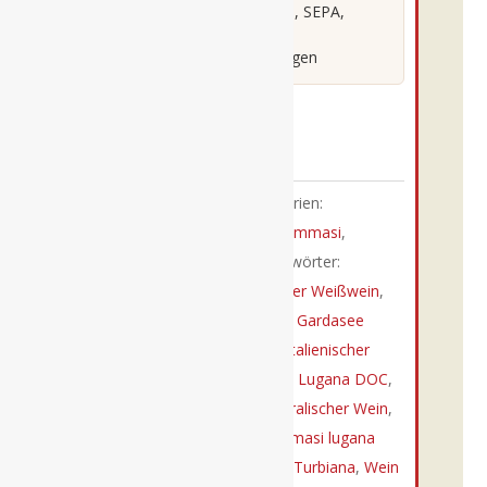
Sichere Zahlung: PayPal, SEPA,
0,75l
Kreditkarte
-
Lieferung in 2-3 Werktagen
Tommasi
DOC
Auf die Wunschliste
Menge
Artikelnummer:
1245
Kategorien:
Geschenksets
,
Lombardei
,
Tommasi
,
Trockene Weißweine
Schlagwörter:
Aperitifwein
,
DOC Italien
,
Feiner Weißwein
,
Fischwein
,
Frischer Weißwein
,
Gardasee
Wein
,
Hochwertiger Lugana
,
Italienischer
Weißwein
,
Le Fornaci
,
lugana
,
Lugana DOC
,
Mediterraner Weißwein
,
Mineralischer Wein
,
Sommerwein
,
Tommasi
,
tommasi lugana
fornaci
,
Trebbiano di Lugana
,
Turbiana
,
Wein