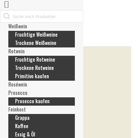
Products
Mein Konto
search
Anmelden / Konto erstellen
Weißwein
Meine Bestellungen
Fruchtige Weißweine
Meine Rechnungen
Trockene Weißweine
Meine Adresse
Rotwein
Meine Zahlungsmethoden
Fruchtige Rotweine
Konto-Details
Trockene Rotweine
Passwort vergessen
Primitivo kaufen
Wunschliste
Roséwein
Mein Warenkorb
Prosecco
Prosecco kaufen
Feinkost
Grappa
Kaffee
Essig & Öl