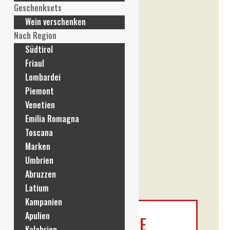
Geschenksets
Wein verschenken
Nach Region
Südtirol
Friaul
Lombardei
Piemont
Venetien
Emilia Romagna
Toscana
Marken
Umbrien
Abruzzen
Latium
Kampanien
Apulien
25ER LUGANA LE
Kalabrien