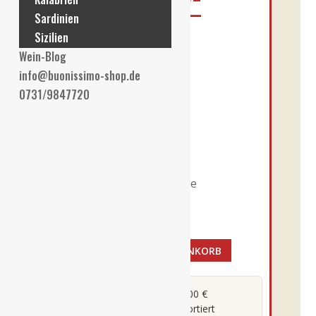
FORNACI 0,75L –
Sardinien
TOMMASI DOC
Sizilien
Wein-Blog
€
12,90
info@buonissimo-shop.de
0731/9847720
Enthält 19% MwSt. DE
L (
€
9,68
/ 0,75 L)
Alk. 12,5 % vol
zzgl.
Versand
Lieferzeit: ca. 2-3 Werktage
Vorrätig
IN DEN WARENKORB
25er
Lugana
Le
Versandkostenfrei ab 100 €
Direkt vom Winzer importiert
Fornaci