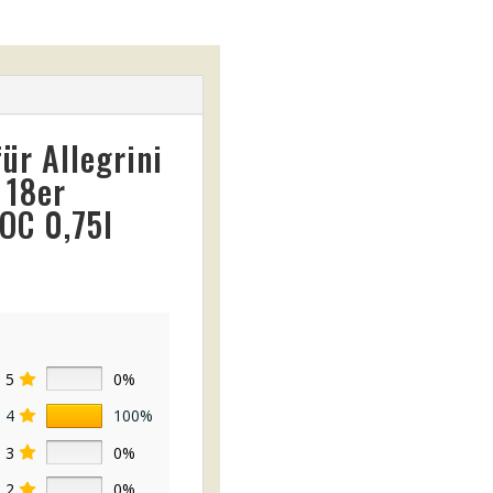
für
Allegrini
 18er
DOC 0,75l
5
0%
4
100%
3
0%
2
0%