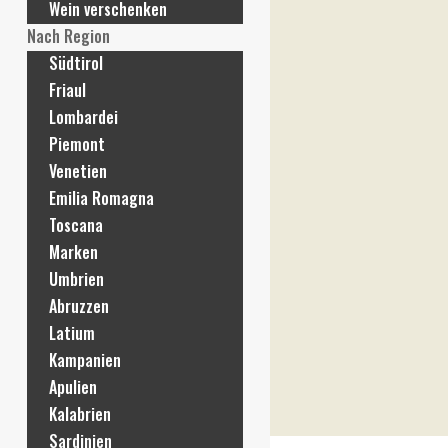
Wein verschenken
Nach Region
Südtirol
Friaul
Lombardei
Piemont
Venetien
Emilia Romagna
Toscana
Marken
Umbrien
Abruzzen
Latium
Kampanien
Apulien
Kalabrien
Sardinien