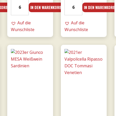
18er
19er
NKORB
IN DEN WARENKORB
IN DEN WARENKORB
Mille
Amarone
e
dalla
una
Auf die
Valpolicella
Auf die
notte
Wunschliste
DOCG
Wunschliste
DOC
0,75l
0,75l
-
-
Tommasi
Donnafugata
Menge
Menge