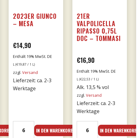
2023ER GIUNCO
21ER
– MESA
VALPOLICELLA
RIPASSO 0,75L
DOC – TOMMASI
€
14,90
Enthält 19% MwSt. DE
her
eller
€
16,90
L (
€
19,87
/ 1 L)
Enthält 19% MwSt. DE
s
zzgl.
Versand
Lieferzeit: ca. 2-3
L (
€
22,53
/ 1 L)
Alk. 13,5 % vol
Werktage
zzgl.
Versand
52.
Lieferzeit: ca. 2-3
Werktage
2023er
21er
NKORB
IN DEN WARENKORB
IN DEN WARENKORB
Giunco
Valpolicella