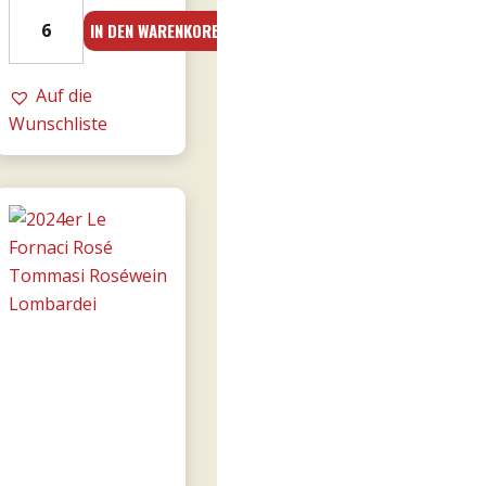
2016er
IN DEN WARENKORB
Amarone
Cá
Florian
Auf die
RISERVA
Wunschliste
0,75l
-
Tommasi
Menge