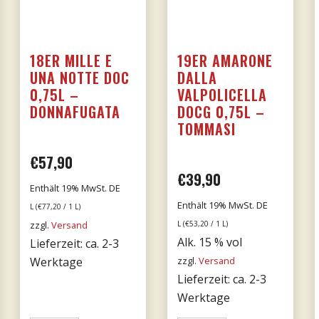
18ER MILLE E
19ER AMARONE
UNA NOTTE DOC
DALLA
0,75L –
VALPOLICELLA
DONNAFUGATA
DOCG 0,75L –
TOMMASI
€
57,90
€
39,90
Enthält 19% MwSt. DE
Enthält 19% MwSt. DE
L (
€
77,20
/ 1 L)
zzgl.
Versand
L (
€
53,20
/ 1 L)
Alk. 15 % vol
Lieferzeit: ca. 2-3
Werktage
zzgl.
Versand
Lieferzeit: ca. 2-3
Werktage