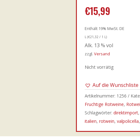
mit
4.00
€
15,99
von 5,
basierend
auf
Enthält 19% MwSt. DE
Kundenbe
L (
€
21,32
/ 1 L)
Alk. 13 % vol
wertung
zzgl.
Versand
Nicht vorrätig
Auf die Wunschliste
Artikelnummer:
1256
Kate
Fruchtige Rotweine
,
Rotwe
Schlagwörter:
direktimport
italien
,
rotwein
,
valpolicella