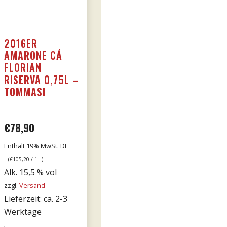
2016ER
AMARONE CÁ
FLORIAN
RISERVA 0,75L –
TOMMASI
€
78,90
Enthält 19% MwSt. DE
L (
€
105,20
/ 1 L)
Alk. 15,5 % vol
zzgl.
Versand
Lieferzeit: ca. 2-3
Werktage