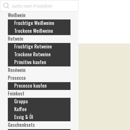
Products
Mein Konto
search
Anmelden / Konto erstellen
Weißwein
Meine Bestellungen
Fruchtige Weißweine
Meine Rechnungen
Trockene Weißweine
Meine Adresse
Rotwein
Meine Zahlungsmethoden
Fruchtige Rotweine
Konto-Details
Trockene Rotweine
Passwort vergessen
Primitivo kaufen
Wunschliste
Roséwein
Mein Warenkorb
Prosecco
Prosecco kaufen
Feinkost
Grappa
Kaffee
Essig & Öl
Geschenksets