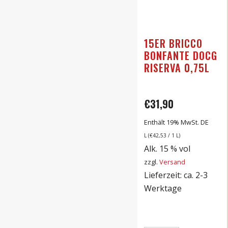
15ER BRICCO
BONFANTE DOCG
RISERVA 0,75L
€
31,90
Enthält 19% MwSt. DE
L (
€
42,53
/ 1 L)
Alk. 15 % vol
zzgl.
Versand
Lieferzeit: ca. 2-3
Werktage