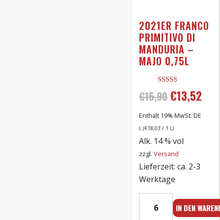
2021ER FRANCO
PRIMITIVO DI
MANDURIA –
MAJO 0,75L
Bewertet mit
€
13,52
Ursprünglic
Aktu
€
15,90
5.00
von 5
Preis
Prei
Enthält 19% MwSt. DE
L (
€
18,03
/ 1 L)
war:
ist:
Alk. 14 % vol
zzgl.
Versand
€15,90
€13,
Lieferzeit: ca. 2-3
Werktage
2021er
IN DEN WARE
Franco