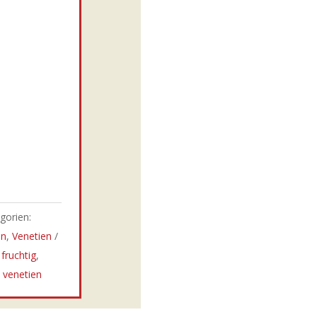
gorien:
in
,
Venetien
,
fruchtig
,
,
venetien