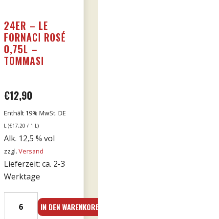
24ER – LE
FORNACI ROSÉ
0,75L –
TOMMASI
€
12,90
Enthält 19% MwSt. DE
L (
€
17,20
/ 1 L)
Alk. 12,5 % vol
zzgl.
Versand
Lieferzeit: ca. 2-3
Werktage
24er
IN DEN WARENKORB
-