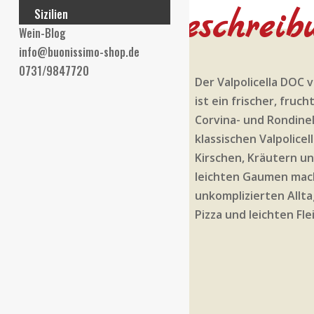
Beschreib
Sizilien
Wein-Blog
info@buonissimo-shop.de
0731/9847720
Der Valpolicella DOC v
ist ein frischer, fruc
Corvina- und Rondine
klassischen Valpolice
Kirschen, Kräutern u
leichten Gaumen mac
unkomplizierten Allta
Pizza und leichten Fle