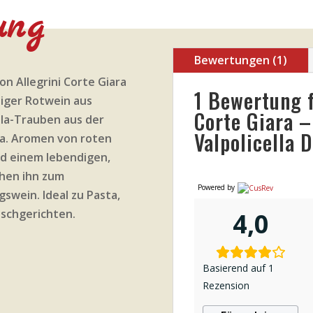
ung
Bewertungen (1)
on Allegrini Corte Giara
1 Bewertung 
htiger Rotwein aus
Corte Giara –
lla-Trauben aus der
Valpolicella 
lla. Aromen von roten
nd einem lebendigen,
hen ihn zum
Powered by
gswein. Ideal zu Pasta,
ischgerichten.
4,0
Basierend auf 1
Rezension