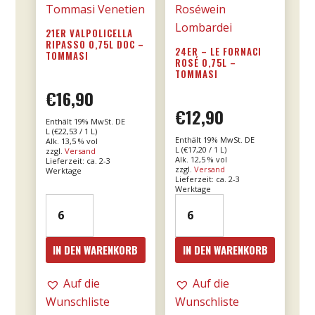
21ER VALPOLICELLA
RIPASSO 0,75L DOC –
24ER – LE FORNACI
TOMMASI
ROSÉ 0,75L –
TOMMASI
€
16,90
€
12,90
Enthält 19% MwSt. DE
L (
€
22,53
/ 1 L)
Enthält 19% MwSt. DE
Alk. 13,5 % vol
L (
€
17,20
/ 1 L)
zzgl.
Versand
Alk. 12,5 % vol
Lieferzeit: ca. 2-3
zzgl.
Versand
Werktage
Lieferzeit: ca. 2-3
Werktage
21er
24er
Valpolicella
-
Ripasso
Le
IN DEN WARENKORB
IN DEN WARENKORB
0,75l
Fornaci
DOC
Rosé
Auf die
Auf die
-
0,75l
Wunschliste
Wunschliste
Tommasi
-