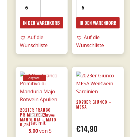
19er
2016er
Amarone
Amarone
dalla
Cá
IN DEN WARENKORB
IN DEN WARENKORB
Valpolicella
Florian
DOCG
RISERVA
Auf die
Auf die
0,75l
0,75l
Wunschliste
Wunschliste
-
-
Tommasi
Tommasi
Menge
Menge
Angebot!
2023ER GIUNCO –
MESA
2021ER FRANCO
PRIMITIVO DI
Bewe
MANDURIA – MAJO
rtet mit
0,75L
€
14,90
5.00
von 5