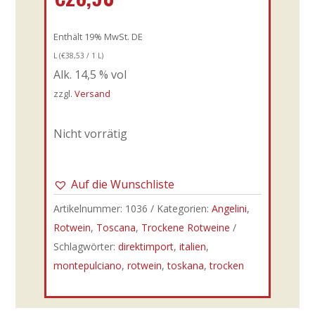
Enthält 19% MwSt. DE
L (
€
38,53
/ 1 L)
Alk. 14,5 % vol
zzgl.
Versand
Nicht vorrätig
Auf die Wunschliste
Artikelnummer:
1036
Kategorien:
Angelini
,
Rotwein
,
Toscana
,
Trockene Rotweine
Schlagwörter:
direktimport
,
italien
,
montepulciano
,
rotwein
,
toskana
,
trocken