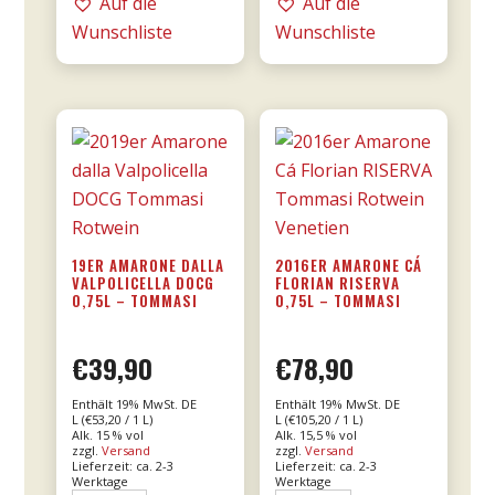
Auf die
Auf die
0,75l
DOC
Wunschliste
Wunschliste
Menge
0,75l
-
Donnafugata
Menge
19ER AMARONE DALLA
2016ER AMARONE CÁ
VALPOLICELLA DOCG
FLORIAN RISERVA
0,75L – TOMMASI
0,75L – TOMMASI
€
39,90
€
78,90
Enthält 19% MwSt. DE
Enthält 19% MwSt. DE
L (
€
53,20
/ 1 L)
L (
€
105,20
/ 1 L)
Alk. 15 % vol
Alk. 15,5 % vol
zzgl.
Versand
zzgl.
Versand
Lieferzeit: ca. 2-3
Lieferzeit: ca. 2-3
Werktage
Werktage