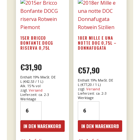
15ER BRICCO
18ER MILLE E UNA
BONFANTE DOCG
NOTTE DOC 0,75L –
RISERVA 0,75L
DONNAFUGATA
€
31,90
€
57,90
Enthält 19% MwSt. DE
Enthält 19% MwSt. DE
L (
€
42,53
/ 1 L)
L (
€
77,20
/ 1 L)
Alk. 15 % vol
zzgl.
Versand
zzgl.
Versand
Lieferzeit: ca. 2-3
Lieferzeit: ca. 2-3
Werktage
Werktage
15er
18er
Bricco
Mille
Bonfante
e
IN DEN WARENKORB
IN DEN WARENKORB
DOCG
una
riserva
notte