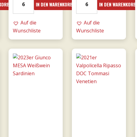
NKORB
IN DEN WARENKORB
IN DEN WARENKORB
Mille
Amarone
e
dalla
una
Auf die
Valpolicella
Auf die
notte
Wunschliste
DOCG
Wunschliste
DOC
0,75l
0,75l
-
-
Tommasi
Donnafugata
Menge
Menge