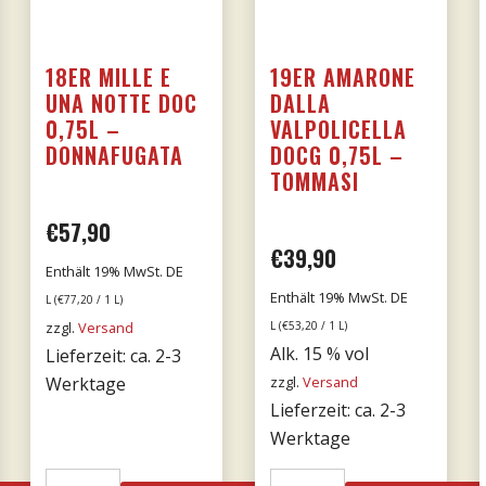
18ER MILLE E
19ER AMARONE
UNA NOTTE DOC
DALLA
0,75L –
VALPOLICELLA
DONNAFUGATA
DOCG 0,75L –
TOMMASI
€
57,90
€
39,90
Enthält 19% MwSt. DE
Enthält 19% MwSt. DE
L (
€
77,20
/ 1 L)
zzgl.
Versand
L (
€
53,20
/ 1 L)
Alk. 15 % vol
Lieferzeit: ca. 2-3
Werktage
zzgl.
Versand
Lieferzeit: ca. 2-3
Werktage
18er
19er