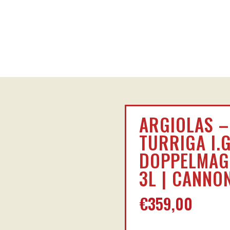
ARGIOLAS –
TURRIGA I.G
DOPPELMA
3L | CANNO
€
359,00