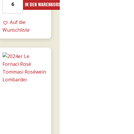
IN DEN WARENKORB
Amarone
Cá
Florian
Auf die
RISERVA
Wunschliste
0,75l
-
Tommasi
Menge