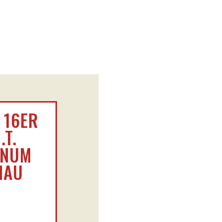
 16ER
.T.
GNUM
NAU