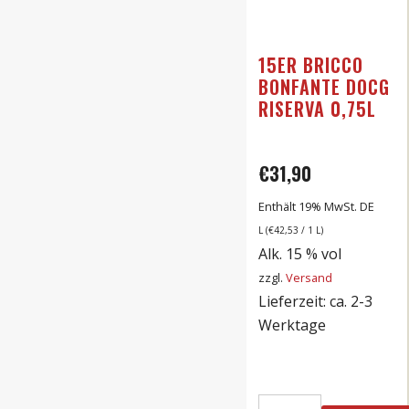
15ER BRICCO
BONFANTE DOCG
RISERVA 0,75L
€
31,90
Enthält 19% MwSt. DE
L (
€
42,53
/ 1 L)
Alk. 15 % vol
zzgl.
Versand
Lieferzeit: ca. 2-3
Werktage
15er