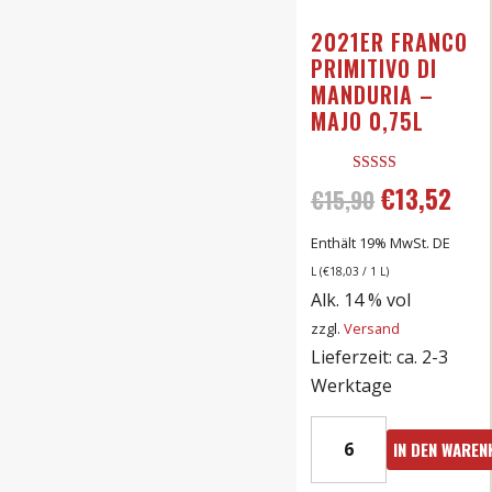
2021ER FRANCO
PRIMITIVO DI
MANDURIA –
MAJO 0,75L
Bewertet mit
€
13,52
Ursprünglic
Aktu
€
15,90
5.00
von 5
Preis
Prei
Enthält 19% MwSt. DE
L (
€
18,03
/ 1 L)
war:
ist:
Alk. 14 % vol
zzgl.
Versand
€15,90
€13,
Lieferzeit: ca. 2-3
Werktage
2021er
IN DEN WARE
Franco
Primitivo