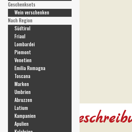
Geschenksets
Wein verschenken
Nach Region
Südtirol
Friaul
Lombardei
Piemont
Venetien
Emilia Romagna
Toscana
Marken
Umbrien
Abruzzen
Latium
Beschreib
Kampanien
Apulien
Kalabrien