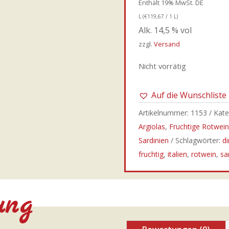
Enthält 19% MwSt. DE
L (
€
119,67
/ 1 L)
Alk. 14,5 % vol
zzgl.
Versand
Nicht vorrätig
Auf die Wunschliste
Artikelnummer:
1153
Kate
Argiolas
,
Fruchtige Rotwei
Sardinien
Schlagwörter:
di
fruchtig
,
italien
,
rotwein
,
sa
ung