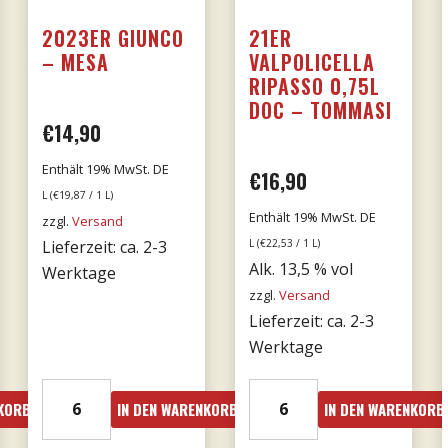
2023ER GIUNCO
21ER
– MESA
VALPOLICELLA
RIPASSO 0,75L
DOC – TOMMASI
€
14,90
Enthält 19% MwSt. DE
her
eller
€
16,90
L (
€
19,87
/ 1 L)
Enthält 19% MwSt. DE
s
zzgl.
Versand
Lieferzeit: ca. 2-3
L (
€
22,53
/ 1 L)
Alk. 13,5 % vol
Werktage
zzgl.
Versand
52.
Lieferzeit: ca. 2-3
Werktage
2023er
21er
NKORB
IN DEN WARENKORB
IN DEN WARENKORB
Giunco
Valpolicella
-
Ripasso