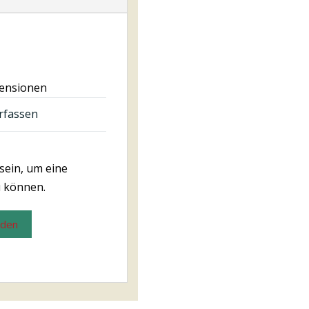
zensionen
rfassen
sein, um eine
 können.
lden