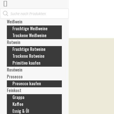
Products
Mein Konto
search
Anmelden / Konto erstellen
Weißwein
Meine Bestellungen
Fruchtige Weißweine
Meine Rechnungen
Trockene Weißweine
Meine Adresse
Rotwein
Meine Zahlungsmethoden
Fruchtige Rotweine
Konto-Details
Trockene Rotweine
Passwort vergessen
Primitivo kaufen
Wunschliste
Roséwein
Mein Warenkorb
Prosecco
Prosecco kaufen
Feinkost
Grappa
Kaffee
Essig & Öl