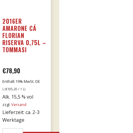
2016ER
AMARONE CÁ
FLORIAN
RISERVA 0,75L –
TOMMASI
€
78,90
Enthält 19% MwSt. DE
L (
€
105,20
/ 1 L)
Alk. 15,5 % vol
zzgl.
Versand
Lieferzeit: ca. 2-3
Werktage
2016er