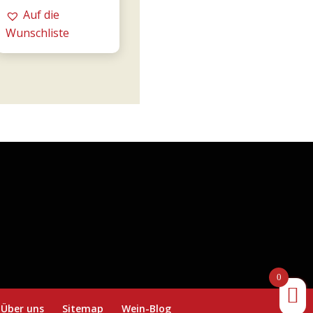
Fornaci
Auf die
Rosé
Wunschliste
0,75l
-
Tommasi
Menge
0
Über uns
Sitemap
Wein-Blog