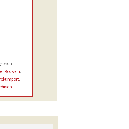
gorien:
ne
,
Rotwein
,
rektimport
,
rdinien