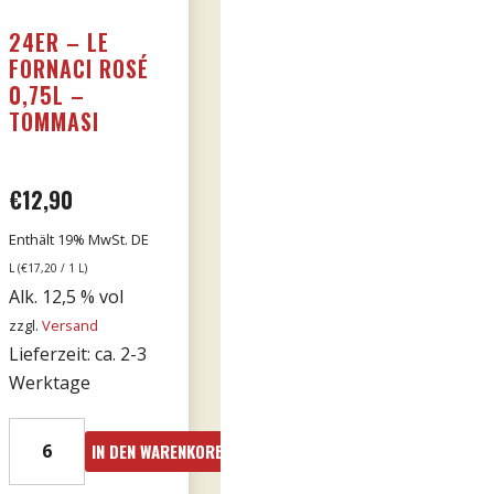
24ER – LE
FORNACI ROSÉ
0,75L –
TOMMASI
€
12,90
Enthält 19% MwSt. DE
L (
€
17,20
/ 1 L)
Alk. 12,5 % vol
zzgl.
Versand
Lieferzeit: ca. 2-3
Werktage
24er
IN DEN WARENKORB
-
Le