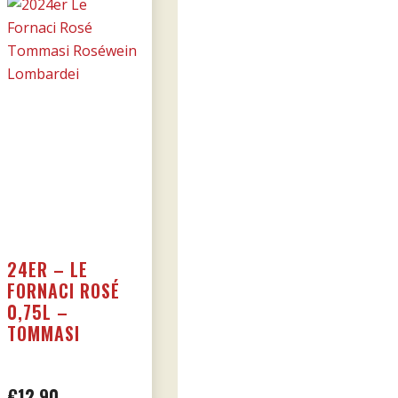
Menge
24ER – LE
FORNACI ROSÉ
0,75L –
TOMMASI
€
12,90