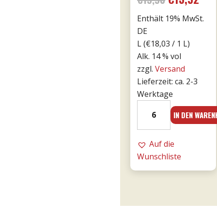
von 5
Enthält 19% MwSt.
Preis
Prei
DE
war:
ist:
L (
€
18,03
/ 1 L)
Alk. 14 % vol
€15,90
€13,
zzgl.
Versand
Lieferzeit: ca. 2-3
Werktage
2021er
IN DEN WARE
Franco
Primitivo
di
Auf die
Manduria
Wunschliste
-
Majo
0,75l
Menge