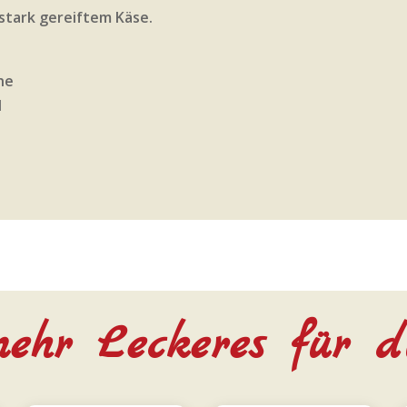
 stark gereiftem Käse.
he
l
ehr Leckeres für d