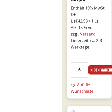
Enthält 19% MwSt.
DE
L (
€
42,53
/ 1 L)
Alk. 15 % vol
zzgl.
Versand
Lieferzeit: ca. 2-3
Werktage
15er
IN DEN WARE
Bricco
Bonfante
DOCG
Auf die
riserva
Wunschliste
0,75l
Menge