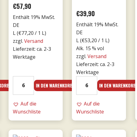
€
57,90
€
39,90
Enthält 19% MwSt.
Enthält 19% MwSt.
DE
DE
L (
€
77,20
/ 1 L)
L (
€
53,20
/ 1 L)
zzgl.
Versand
Alk. 15 % vol
Lieferzeit: ca. 2-3
zzgl.
Versand
Werktage
Lieferzeit: ca. 2-3
Werktage
18er
19er
NKORB
IN DEN WARENKORB
IN DEN WARENKORB
Mille
Amarone
e
dalla
una
Auf die
Valpolicella
Auf die
notte
Wunschliste
DOCG
Wunschliste
DOC
0,75l
0,75l
-
-
Tommasi