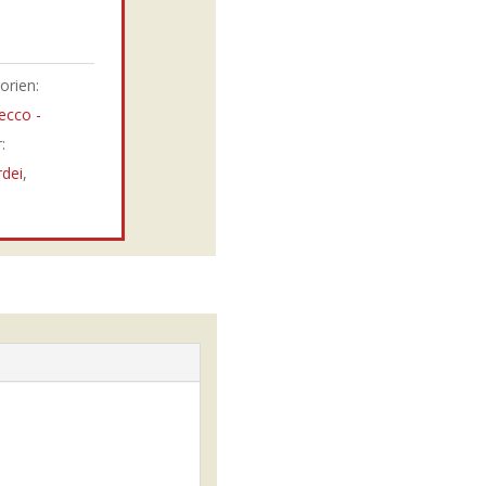
orien:
ecco -
:
dei
,