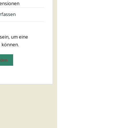
zensionen
rfassen
sein, um eine
 können.
lden