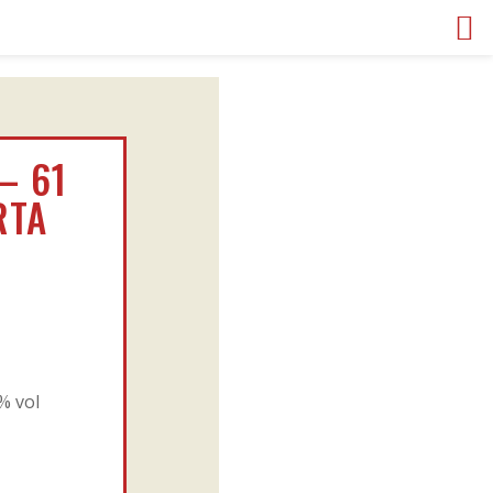
– 61
RTA
 % vol