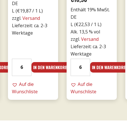
DE
Enthält 19% MwSt.
L (
€
19,87
/ 1 L)
s
DE
zzgl.
Versand
L (
€
22,53
/ 1 L)
Lieferzeit: ca. 2-3
Alk. 13,5 % vol
Werktage
52.
zzgl.
Versand
Lieferzeit: ca. 2-3
Werktage
2023er
21er
NKORB
IN DEN WARENKORB
IN DEN WARENKORB
Giunco
Valpolicella
-
Ripasso
MESA
Auf die
0,75l
Auf die
Menge
Wunschliste
DOC
Wunschliste
-
Tommasi
Menge