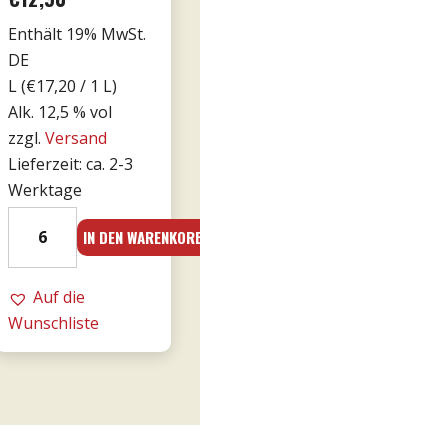
Enthält 19% MwSt.
DE
L (
€
17,20
/ 1 L)
Alk. 12,5 % vol
zzgl.
Versand
Lieferzeit: ca. 2-3
Werktage
24er
IN DEN WARENKORB
-
Le
Fornaci
Auf die
Rosé
Wunschliste
0,75l
-
Tommasi
Menge