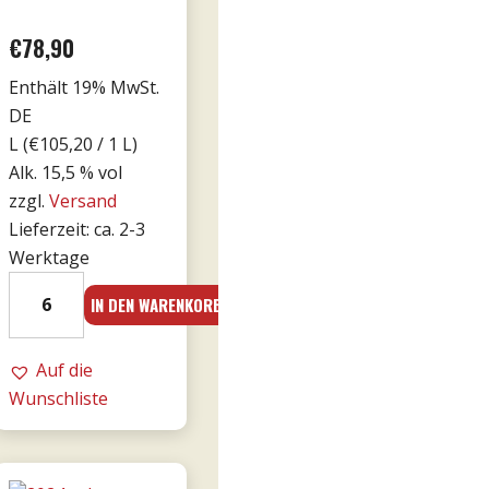
€
78,90
Enthält 19% MwSt.
DE
L (
€
105,20
/ 1 L)
Alk. 15,5 % vol
zzgl.
Versand
Lieferzeit: ca. 2-3
Werktage
2016er
IN DEN WARENKORB
Amarone
Cá
Florian
Auf die
RISERVA
Wunschliste
0,75l
-
Tommasi