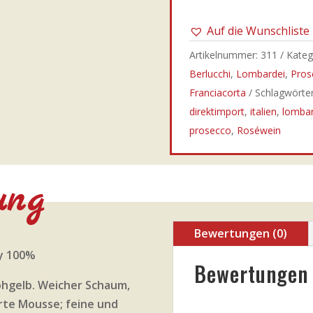
Auf die Wunschliste
Artikelnummer:
311
Kateg
Berlucchi
,
Lombardei
,
Pros
Franciacorta
Schlagwörter
direktimport
,
italien
,
lombar
prosecco
,
Roséwein
ung
Bewertungen (0)
y 100%
Bewertungen
ohgelb. Weicher Schaum,
rte Mousse; feine und