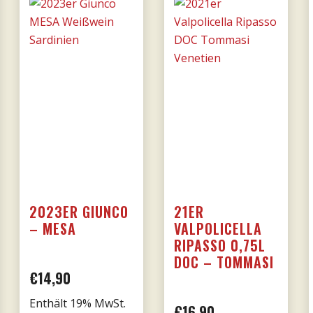
Donnafugata
Menge
Menge
2023ER GIUNCO
21ER
– MESA
VALPOLICELLA
RIPASSO 0,75L
DOC – TOMMASI
€
14,90
Enthält 19% MwSt.
her
eller
€
16,90