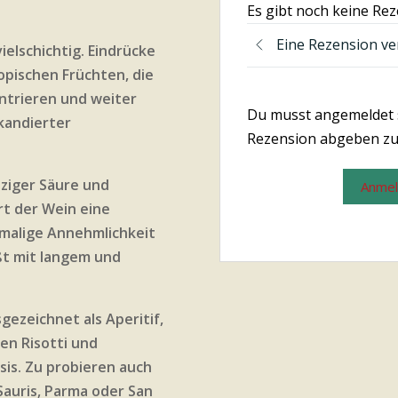
Es gibt noch keine Re
Eine Rezension ve
vielschichtig. Eindrücke
opischen Früchten, die
entrieren und weiter
Du musst angemeldet 
kandierter
Rezension abgeben zu
ziger Säure und
Anme
rt der Wein eine
nmalige Annehmlichkeit
ßt mit langem und
gezeichnet als Aperitif,
ten Risotti und
sis. Zu probieren auch
Sauris, Parma oder San