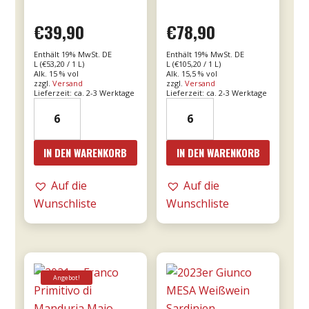
€
39,90
€
78,90
Enthält 19% MwSt. DE
Enthält 19% MwSt. DE
L (
€
53,20
/ 1 L)
L (
€
105,20
/ 1 L)
Alk. 15 % vol
Alk. 15,5 % vol
zzgl.
Versand
zzgl.
Versand
Lieferzeit: ca. 2-3 Werktage
Lieferzeit: ca. 2-3 Werktage
19er
2016er
Amarone
Amarone
dalla
Cá
IN DEN WARENKORB
IN DEN WARENKORB
Valpolicella
Florian
DOCG
RISERVA
Auf die
Auf die
0,75l
0,75l
Wunschliste
Wunschliste
-
-
Tommasi
Tommasi
Menge
Menge
Angebot!