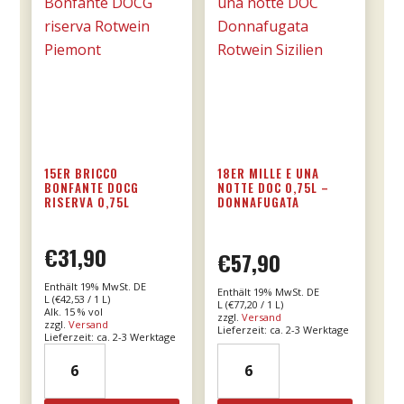
15ER BRICCO
18ER MILLE E UNA
BONFANTE DOCG
NOTTE DOC 0,75L –
RISERVA 0,75L
DONNAFUGATA
€
31,90
€
57,90
Enthält 19% MwSt. DE
Enthält 19% MwSt. DE
L (
€
42,53
/ 1 L)
L (
€
77,20
/ 1 L)
Alk. 15 % vol
zzgl.
Versand
zzgl.
Versand
Lieferzeit: ca. 2-3 Werktage
Lieferzeit: ca. 2-3 Werktage
15er
18er
Bricco
Mille
Bonfante
e