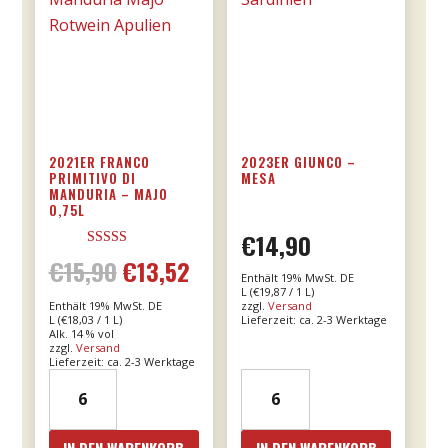
2021ER FRANCO
2023ER GIUNCO –
PRIMITIVO DI
MESA
MANDURIA – MAJO
0,75L
€
14,90
Bewertet mit
€
15,90
€
13,52
Ursprünglicher
Aktueller
5.00
Enthält 19% MwSt. DE
von 5
L (
€
19,87
/ 1 L)
Enthält 19% MwSt. DE
zzgl.
Versand
Preis
Preis
L (
€
18,03
/ 1 L)
Lieferzeit: ca. 2-3 Werktage
Alk. 14 % vol
zzgl.
Versand
war:
ist:
Lieferzeit: ca. 2-3 Werktage
2021er
2023er
€15,90
€13,52.
Franco
Giunco
Primitivo
-
IN DEN WARENKORB
IN DEN WARENKORB