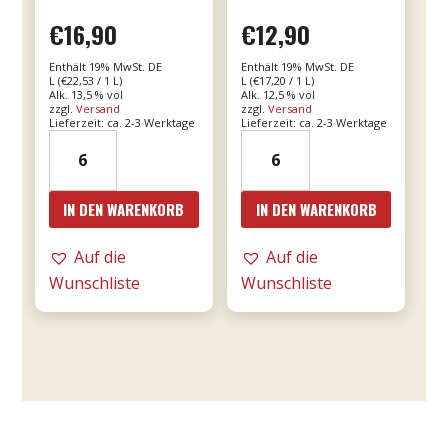
€
16,90
€
12,90
Enthält 19% MwSt. DE
Enthält 19% MwSt. DE
L (
€
22,53
/ 1 L)
L (
€
17,20
/ 1 L)
Alk. 13,5 % vol
Alk. 12,5 % vol
zzgl.
Versand
zzgl.
Versand
Lieferzeit: ca. 2-3 Werktage
Lieferzeit: ca. 2-3 Werktage
21er
24er
Valpolicella
-
Ripasso
Le
IN DEN WARENKORB
IN DEN WARENKORB
0,75l
Fornaci
DOC
Rosé
Auf die
Auf die
-
0,75l
Wunschliste
Wunschliste
Tommasi
-
Menge
Tommasi
Menge