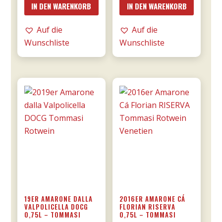
IN DEN WARENKORB
IN DEN WARENKORB
DOCG
una
riserva
notte
Auf die
Auf die
0,75l
DOC
Wunschliste
Wunschliste
Menge
0,75l
-
Donnafugata
Menge
19ER AMARONE DALLA
2016ER AMARONE CÁ
VALPOLICELLA DOCG
FLORIAN RISERVA
0,75L – TOMMASI
0,75L – TOMMASI