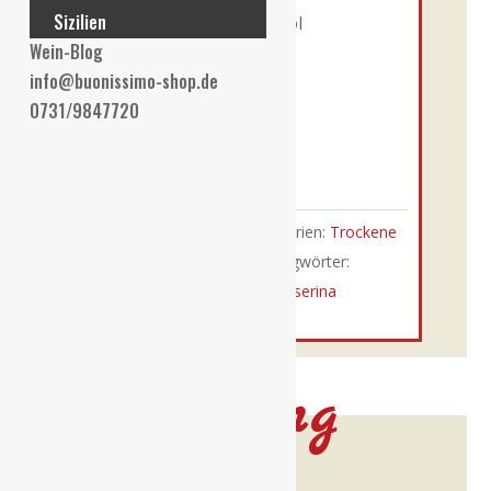
Sizilien
L (
€
19,87
/ 1 L)
Alk. 13 % vol
Wein-Blog
zzgl.
Versand
info@buonissimo-shop.de
0731/9847720
Nicht vorrätig
Auf die Wunschliste
Artikelnummer:
1455
Kategorien:
Trockene
Weißweine
,
Weißwein
Schlagwörter:
abbruzzen
,
antico
,
feudo
,
passerina
Beschreibung