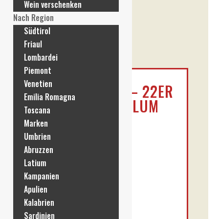
Wein verschenken
Nach Region
Südtirol
Friaul
Lombardei
Piemont
Venetien
FEUDO ANTICO – 22ER
Emilia Romagna
PASSERINA TULLUM
Toscana
IGP 0,75L
Marken
Umbrien
Abruzzen
Bewertet mit
(
1
Kundenbewertung)
Latium
5.00
von 5,
Kampanien
€
14,90
basierend auf
Apulien
Kundenbewe
Kalabrien
rtung
Sardinien
Enthält 19% MwSt. DE