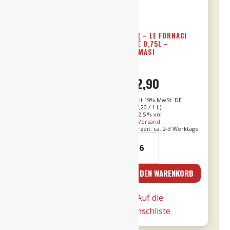
21ER VALPOLICELLA
24ER – LE FORNACI
RIPASSO 0,75L DOC –
ROSÉ 0,75L –
TOMMASI
TOMMASI
€
16,90
€
12,90
Enthält 19% MwSt. DE
Enthält 19% MwSt. DE
L (
€
22,53
/ 1 L)
L (
€
17,20
/ 1 L)
Alk. 13,5 % vol
Alk. 12,5 % vol
zzgl.
Versand
zzgl.
Versand
Lieferzeit: ca. 2-3 Werktage
Lieferzeit: ca. 2-3 Werktage
21er
24er
Valpolicella
-
Ripasso
Le
IN DEN WARENKORB
IN DEN WARENKORB
0,75l
Fornaci
DOC
Rosé
Auf die
Auf die
-
0,75l
Wunschliste
Wunschliste
Tommasi
-