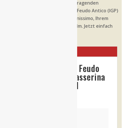
Genießen Sie diesen hervorragenden
italienischen Weißwein von Feudo Antico (IGP)
– 0,75l. Ausgewählt von Buonissimo, Ihrem
Weinspezialisten aus Neu-Ulm. Jetzt einfach
online bestellen!
Bewertungen (1)
1 Bewertung für
Feudo
Antico – 22er Passerina
Tullum IGP 0,75l
Powered by
5,0