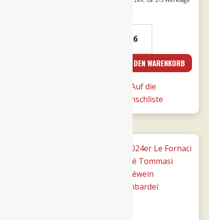
Alk. 14 % vol
zzgl.
Versand
war:
ist:
Lieferzeit: ca. 2-3 Werktage
2021er
2023er
€15,90
€13,52.
Franco
Giunco
Primitivo
-
IN DEN WARENKORB
IN DEN WARENKORB
di
MESA
Manduria
Menge
Auf die
Auf die
-
Wunschliste
Wunschliste
Majo
0,75l
Menge