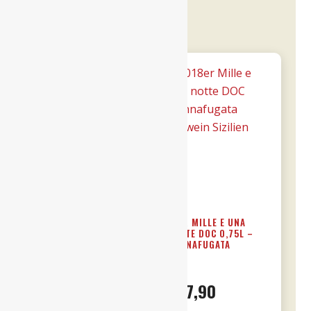
dich…
15ER BRICCO
18ER MILLE E UNA
BONFANTE DOCG
NOTTE DOC 0,75L –
RISERVA 0,75L
DONNAFUGATA
€
31,90
€
57,90
Enthält 19% MwSt. DE