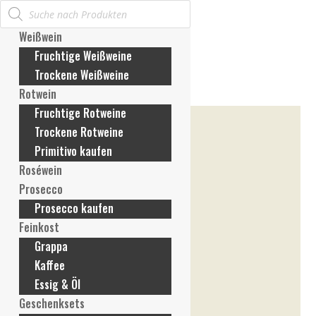
Products
Mein Konto
search
Anmelden / Konto erstellen
Weißwein
Meine Bestellungen
Fruchtige Weißweine
Meine Rechnungen
Trockene Weißweine
Meine Adresse
Rotwein
Meine Zahlungsmethoden
Fruchtige Rotweine
Konto-Details
Trockene Rotweine
Passwort vergessen
Primitivo kaufen
Wunschliste
Roséwein
Mein Warenkorb
Prosecco
Prosecco kaufen
Feinkost
Grappa
Kaffee
Essig & Öl
Geschenksets