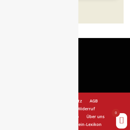
Menge
Tommasi
Menge
Impressum
Datenschutz
AGB
Versand & Lieferung
Widerruf
0
Zahlungsarten
Warenkorb
Über uns
Sitemap
Wein-Blog
Wein-Lexikon