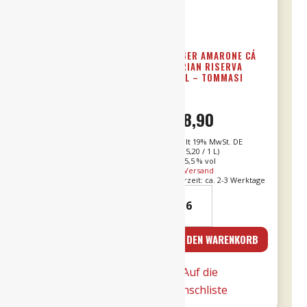
19ER AMARONE DALLA
2016ER AMARONE CÁ
VALPOLICELLA DOCG
FLORIAN RISERVA
0,75L – TOMMASI
0,75L – TOMMASI
€
39,90
€
78,90
Enthält 19% MwSt. DE
Enthält 19% MwSt. DE
L (
€
53,20
/ 1 L)
L (
€
105,20
/ 1 L)
Alk. 15 % vol
Alk. 15,5 % vol
zzgl.
Versand
zzgl.
Versand
Lieferzeit: ca. 2-3 Werktage
Lieferzeit: ca. 2-3 Werktage
19er
2016er
Amarone
Amarone
dalla
Cá
IN DEN WARENKORB
IN DEN WARENKORB
Valpolicella
Florian
DOCG
RISERVA
Auf die
Auf die
0,75l
0,75l
Wunschliste
Wunschliste
-
-