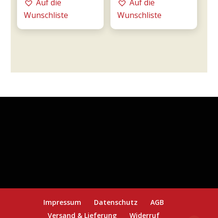
Auf die
Auf die
-
0,75l
Wunschliste
Wunschliste
Tommasi
-
Menge
Tommasi
Menge
Impressum
Datenschutz
AGB
Versand & Lieferung
Widerruf