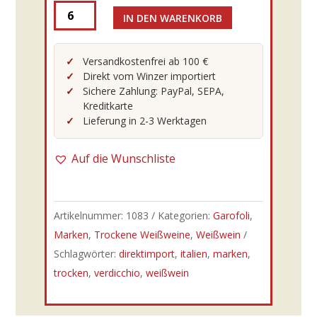
IN DEN WARENKORB
Garofoli
-
25er
Versandkostenfrei ab 100 €
Direkt vom Winzer importiert
Verdicchio
Sichere Zahlung: PayPal, SEPA,
Serra
Kreditkarte
Del
Lieferung in 2-3 Werktagen
Conte
DOC
Auf die Wunschliste
0,75l
Menge
Artikelnummer:
1083
Kategorien:
Garofoli
,
Marken
,
Trockene Weißweine
,
Weißwein
Schlagwörter:
direktimport
,
italien
,
marken
,
trocken
,
verdicchio
,
weißwein