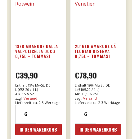
19ER AMARONE DALLA
2016ER AMARONE CÁ
VALPOLICELLA DOCG
FLORIAN RISERVA
0,75L – TOMMASI
0,75L – TOMMASI
€
39,90
€
78,90
Enthält 19% MwSt. DE
Enthält 19% MwSt. DE
L (
€
53,20
/ 1 L)
L (
€
105,20
/ 1 L)
Alk. 15 % vol
Alk. 15,5 % vol
zzgl.
Versand
zzgl.
Versand
Lieferzeit: ca. 2-3 Werktage
Lieferzeit: ca. 2-3 Werktage
19er
2016er
Amarone
Amarone
dalla
Cá
IN DEN WARENKORB
IN DEN WARENKORB
Valpolicella
Florian