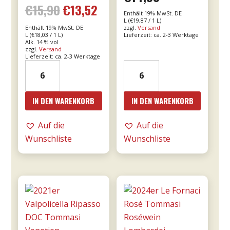
Bewertet mit
€
15,90
€
13,52
Ursprünglicher
Aktueller
5.00
Enthält 19% MwSt. DE
von 5
L (
€
19,87
/ 1 L)
Enthält 19% MwSt. DE
zzgl.
Versand
Preis
Preis
L (
€
18,03
/ 1 L)
Lieferzeit: ca. 2-3 Werktage
Alk. 14 % vol
zzgl.
Versand
war:
ist:
Lieferzeit: ca. 2-3 Werktage
2021er
2023er
€15,90
€13,52.
Franco
Giunco
Primitivo
-
IN DEN WARENKORB
IN DEN WARENKORB
di
MESA
Manduria
Menge
Auf die
Auf die
-
Wunschliste
Wunschliste
Majo
0,75l
Menge