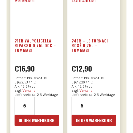
21ER VALPOLICELLA
24ER – LE FORNACI
RIPASSO 0,75L DOC –
ROSÉ 0,75L –
TOMMASI
TOMMASI
€
16,90
€
12,90
Enthält 19% MwSt. DE
Enthält 19% MwSt. DE
L (
€
22,53
/ 1 L)
L (
€
17,20
/ 1 L)
Alk. 13,5 % vol
Alk. 12,5 % vol
zzgl.
Versand
zzgl.
Versand
Lieferzeit: ca. 2-3 Werktage
Lieferzeit: ca. 2-3 Werktage
21er
24er
Valpolicella
-
Ripasso
Le
IN DEN WARENKORB
IN DEN WARENKORB
0,75l
Fornaci
DOC
Rosé