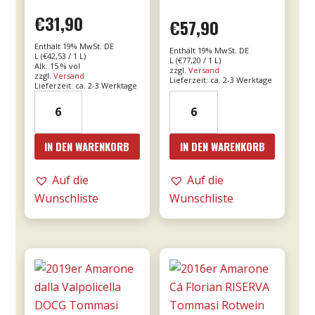
€
31,90
€
57,90
Enthält 19% MwSt. DE
Enthält 19% MwSt. DE
L (
€
42,53
/ 1 L)
L (
€
77,20
/ 1 L)
Alk. 15 % vol
zzgl.
Versand
zzgl.
Versand
Lieferzeit: ca. 2-3 Werktage
Lieferzeit: ca. 2-3 Werktage
15er
18er
Bricco
Mille
Bonfante
e
IN DEN WARENKORB
IN DEN WARENKORB
DOCG
una
riserva
notte
Auf die
Auf die
0,75l
DOC
Wunschliste
Wunschliste
Menge
0,75l
-
Donnafugata
Menge