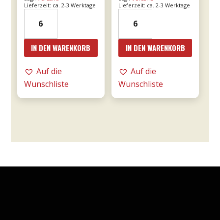
Lieferzeit: ca. 2-3 Werktage
Lieferzeit: ca. 2-3 Werktage
21er
24er
Valpolicella
-
Ripasso
Le
IN DEN WARENKORB
IN DEN WARENKORB
0,75l
Fornaci
DOC
Rosé
Auf die
Auf die
-
0,75l
Wunschliste
Wunschliste
Tommasi
-
Menge
Tommasi
Menge