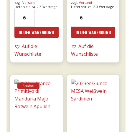
zzgl.
Versand
zzgl.
Versand
Lieferzeit: ca. 2-3 Werktage
Lieferzeit: ca. 2-3 Werktage
19er
2016er
Amarone
Amarone
dalla
Cá
IN DEN WARENKORB
IN DEN WARENKORB
Valpolicella
Florian
DOCG
RISERVA
Auf die
Auf die
0,75l
0,75l
Wunschliste
Wunschliste
-
-
Tommasi
Tommasi
Menge
Menge
Angebot!