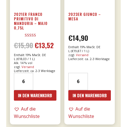
2021ER FRANCO
2023ER GIUNCO –
PRIMITIVO DI
MESA
MANDURIA – MAJO
0,75L
€
14,90
Bewertet mit
€
15,90
€
13,52
Ursprünglicher
Aktueller
5.00
Enthält 19% MwSt. DE
von 5
L (
€
19,87
/ 1 L)
Enthält 19% MwSt. DE
zzgl.
Versand
Preis
Preis
L (
€
18,03
/ 1 L)
Lieferzeit: ca. 2-3 Werktage
Alk. 14 % vol
zzgl.
Versand
war:
ist:
Lieferzeit: ca. 2-3 Werktage
2021er
2023er
€15,90
€13,52.
Franco
Giunco
Primitivo
-
IN DEN WARENKORB
IN DEN WARENKORB
di
MESA
Manduria
Menge
Auf die
Auf die
-
Wunschliste
Wunschliste
Majo