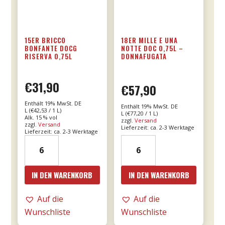
15ER BRICCO
18ER MILLE E UNA
BONFANTE DOCG
NOTTE DOC 0,75L –
RISERVA 0,75L
DONNAFUGATA
€
31,90
€
57,90
Enthält 19% MwSt. DE
Enthält 19% MwSt. DE
L (
€
42,53
/ 1 L)
L (
€
77,20
/ 1 L)
Alk. 15 % vol
zzgl.
Versand
zzgl.
Versand
Lieferzeit: ca. 2-3 Werktage
Lieferzeit: ca. 2-3 Werktage
15er
18er
Bricco
Mille
Bonfante
e
IN DEN WARENKORB
IN DEN WARENKORB
DOCG
una
riserva
notte
Auf die
Auf die
0,75l
DOC
Wunschliste
Wunschliste
Menge
0,75l