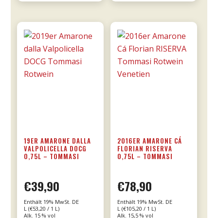
-
Donnafugata
Menge
19ER AMARONE DALLA
2016ER AMARONE CÁ
VALPOLICELLA DOCG
FLORIAN RISERVA
0,75L – TOMMASI
0,75L – TOMMASI
€
39,90
€
78,90
Enthält 19% MwSt. DE
Enthält 19% MwSt. DE
L (
€
53,20
/ 1 L)
L (
€
105,20
/ 1 L)
Alk. 15 % vol
Alk. 15,5 % vol