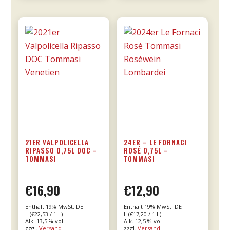
0,75l
Menge
21ER VALPOLICELLA
24ER – LE FORNACI
RIPASSO 0,75L DOC –
ROSÉ 0,75L –
TOMMASI
TOMMASI
€
16,90
€
12,90
Enthält 19% MwSt. DE
Enthält 19% MwSt. DE
L (
€
22,53
/ 1 L)
L (
€
17,20
/ 1 L)
Alk. 13,5 % vol
Alk. 12,5 % vol
zzgl.
Versand
zzgl.
Versand