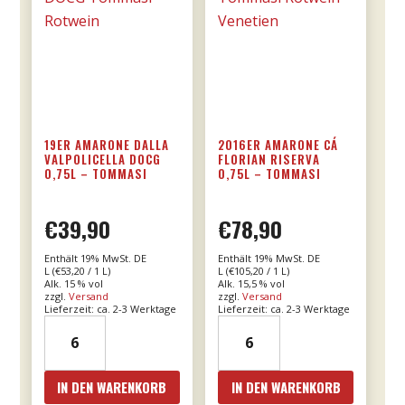
19ER AMARONE DALLA
2016ER AMARONE CÁ
VALPOLICELLA DOCG
FLORIAN RISERVA
0,75L – TOMMASI
0,75L – TOMMASI
€
39,90
€
78,90
Enthält 19% MwSt. DE
Enthält 19% MwSt. DE
L (
€
53,20
/ 1 L)
L (
€
105,20
/ 1 L)
Alk. 15 % vol
Alk. 15,5 % vol
zzgl.
Versand
zzgl.
Versand
Lieferzeit: ca. 2-3 Werktage
Lieferzeit: ca. 2-3 Werktage
19er
2016er
Amarone
Amarone
dalla
Cá
IN DEN WARENKORB
IN DEN WARENKORB
Valpolicella
Florian