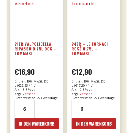
21ER VALPOLICELLA
24ER – LE FORNACI
RIPASSO 0,75L DOC –
ROSÉ 0,75L –
TOMMASI
TOMMASI
€
16,90
€
12,90
Enthält 19% MwSt. DE
Enthält 19% MwSt. DE
L (
€
22,53
/ 1 L)
L (
€
17,20
/ 1 L)
Alk. 13,5 % vol
Alk. 12,5 % vol
zzgl.
Versand
zzgl.
Versand
Lieferzeit: ca. 2-3 Werktage
Lieferzeit: ca. 2-3 Werktage
21er
24er
Valpolicella
-
Ripasso
Le
IN DEN WARENKORB
IN DEN WARENKORB
0,75l
Fornaci