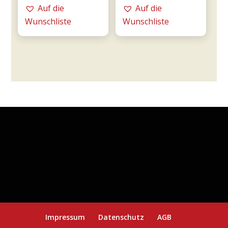
DOC
Rosé
Auf die
Auf die
-
0,75l
Wunschliste
Wunschliste
Tommasi
-
Menge
Tommasi
Menge
Impressum
Datenschutz
AGB