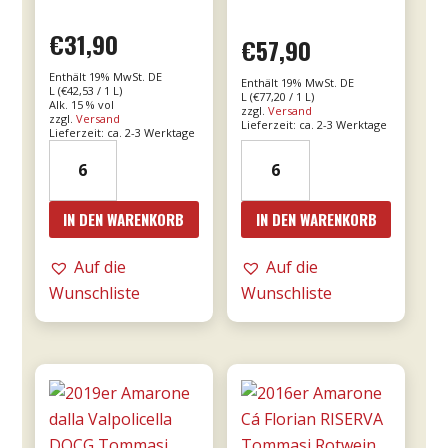
€
31,90
€
57,90
Enthält 19% MwSt. DE
Enthält 19% MwSt. DE
L (
€
42,53
/ 1 L)
L (
€
77,20
/ 1 L)
Alk. 15 % vol
zzgl.
Versand
zzgl.
Versand
Lieferzeit: ca. 2-3 Werktage
Lieferzeit: ca. 2-3 Werktage
15er
18er
Bricco
Mille
Bonfante
e
IN DEN WARENKORB
IN DEN WARENKORB
DOCG
una
riserva
notte
Auf die
Auf die
0,75l
DOC
Wunschliste
Wunschliste
Menge
0,75l
-
Donnafugata
Menge