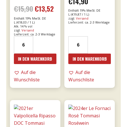
€
14,90
Bewertet mit
€
15,90
€
13,52
Ursprünglicher
Aktueller
5.00
Enthält 19% MwSt. DE
von 5
L (
€
19,87
/ 1 L)
Enthält 19% MwSt. DE
zzgl.
Versand
Preis
Preis
L (
€
18,03
/ 1 L)
Lieferzeit: ca. 2-3 Werktage
Alk. 14 % vol
zzgl.
Versand
war:
ist:
Lieferzeit: ca. 2-3 Werktage
2021er
2023er
€15,90
€13,52.
Franco
Giunco
Primitivo
-
IN DEN WARENKORB
IN DEN WARENKORB
di
MESA
Manduria
Menge
Auf die
Auf die
-
Wunschliste
Wunschliste
Majo
0,75l
Menge