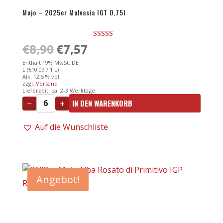
Majo – 2025er Malvasia IGT 0,75l
Bewertet
€
8,90
Ursprünglicher
€
7,57
Aktueller
mit
4.33
Preis
Preis
Enthält 19% MwSt. DE
von 5
L (
€
10,09
/ 1 L)
war:
ist:
Alk. 12,5 % vol
zzgl.
Versand
€8,90
€7,57.
Lieferzeit: ca. 2-3 Werktage
−
+
IN DEN WARENKORB
Majo
-
Auf die Wunschliste
2025er
Malvasia
IGT
0,75l
Angebot!
Menge