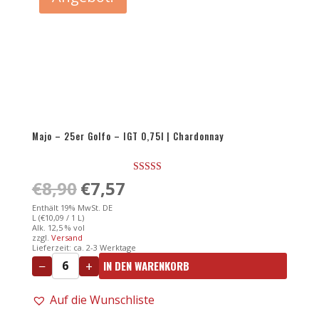
Primitivo
IGP
0,75l
Menge
Majo – 25er Golfo – IGT 0,75l | Chardonnay
Bewertet
€
8,90
Ursprünglicher
€
7,57
Aktueller
mit
4.50
Preis
Preis
Enthält 19% MwSt. DE
von 5
L (
€
10,09
/ 1 L)
war:
ist:
Alk. 12,5 % vol
zzgl.
Versand
€8,90
€7,57.
Lieferzeit: ca. 2-3 Werktage
−
+
IN DEN WARENKORB
Majo
–
Auf die Wunschliste
25er