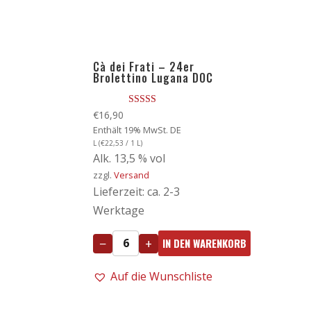
Cà dei Frati – 24er
Brolettino Lugana DOC
Bewertet
€
16,90
mit
Enthält 19% MwSt. DE
4.00
von 5
L (
€
22,53
/ 1 L)
Alk. 13,5 % vol
zzgl.
Versand
Lieferzeit: ca. 2-3
Werktage
−
+
IN DEN WARENKORB
Cà
dei
Auf die Wunschliste
Frati
-