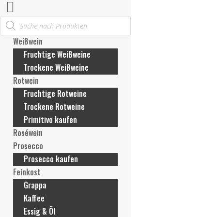
Products
Mein Konto
search
Anmelden / Konto erstellen
Weißwein
Meine Bestellungen
Fruchtige Weißweine
Meine Rechnungen
Trockene Weißweine
Meine Adresse
Rotwein
Meine Zahlungsmethoden
Fruchtige Rotweine
Konto-Details
Trockene Rotweine
Passwort vergessen
Primitivo kaufen
Wunschliste
Roséwein
Mein Warenkorb
Prosecco
Prosecco kaufen
Feinkost
Rotweine
Grappa
Kaffee
Essig & Öl