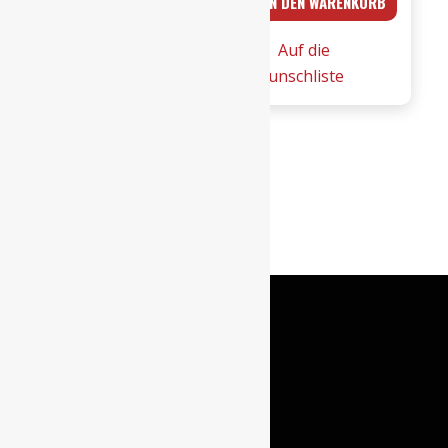
IN DEN WARENKORB
IN DEN WARENKORB
Bonfante
-
-
25er
Auf die
Auf die
2019er
Carmenere
Wunschliste
Wunschliste
Menego
Più
DOCG
0,75l
Barbera
Menge
d’Asti
1
2
3
4
5
6
→
superiore
0,75l
Menge