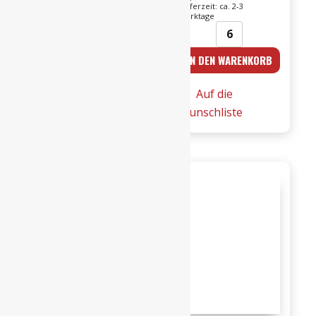
Werktage
Lieferzeit: ca. 2-3
Werktage
BENNATI
Marco
IN DEN WARENKORB
IN DEN WARENKORB
-
Bonfante
2023er
-
Auf die
Auf die
Merlot
2022er
Wunschliste
Wunschliste
Veneto
Stella
I.G.T.
rossa
/
Barbera
Cornale
d’Asti
0,75l
superiore
Angebot!
Menge
DOCG
0,75l
Menge