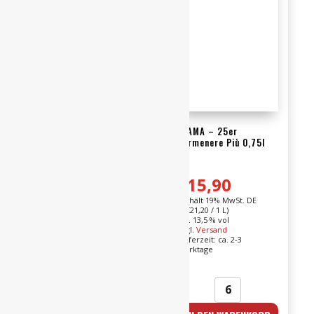
Marco Bonfante –
INAMA – 25er
2019er Menego DOCG
Carmenere Più 0,75l
Barbera d’Asti
superiore 0,75l
€
15,90
Enthält 19% MwSt. DE
€
18,90
L (
€
21,20
/ 1 L)
Alk. 13,5 % vol
Enthält 19% MwSt. DE
zzgl.
Versand
L (
€
25,20
/ 1 L)
Lieferzeit: ca. 2-3
Alk. 14,5 % vol
Werktage
zzgl.
Versand
Lieferzeit: ca. 2-3
Werktage
Marco
INAMA