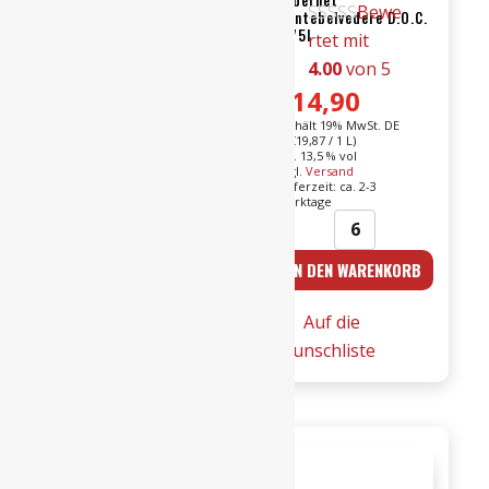
Bewe
Tommasi
Montebelvedere D.O.C.
0,75l
rtet mit
4.00
von 5
€
16,90
€
14,90
Enthält 19% MwSt. DE
L (
€
22,53
/ 1 L)
Enthält 19% MwSt. DE
Alk. 13,5 % vol
L (
€
19,87
/ 1 L)
zzgl.
Versand
Alk. 13,5 % vol
Lieferzeit: ca. 2-3
zzgl.
Versand
Werktage
Lieferzeit: ca. 2-3
Werktage
21er
DAL
IN DEN WARENKORB
IN DEN WARENKORB
Valpolicella
MASO
Ripasso
-25er
Auf die
Auf die
0,75l
Cabernet
Wunschliste
Wunschliste
DOC
Montebelvedere
-
D.O.C.
Tommasi
0,75l
Menge
Menge