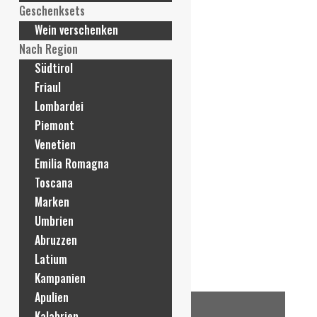
Geschenksets
Wein verschenken
Nach Region
Südtirol
Friaul
Lombardei
Piemont
Venetien
Emilia Romagna
Toscana
Marken
Umbrien
Abruzzen
Latium
Kampanien
Apulien
Kalabrien