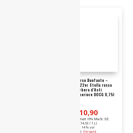
Riserva
Salento
I.G.P.
Barrique
0,75l
IGT
Menge
0,75l
Menge
BENNATI – 2023er
Marco Bonfante –
Bewe
Merlot Veneto I.G.T. /
2022er Stella rossa
Cornale 0,75l
Barbera d’Asti
rtet mit
superiore DOCG 0,75l
4.00
von 5
€
7,90
€
10,90
Enthält 19% MwSt. DE
L (
€
10,53
/ 1 L)
Enthält 19% MwSt. DE
Alk. 12 % vol
L (
€
14,53
/ 1 L)
zzgl.
Versand
Alk. 14 % vol
Lieferzeit: ca. 2-3
zzgl.
Versand