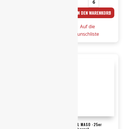
2021er
BENNATI
IN DEN WARENKORB
IN DEN WARENKORB
Franco
-
Primitivo
2023er
Auf die
Auf die
di
Lambrusco
Wunschliste
Wunschliste
Manduria
0,75l
-
I.G.T.
Majo
Menge
0,75l
Menge
21er Valpolicella
DAL MASO -25er
Ripasso 0,75l DOC –
Cabernet