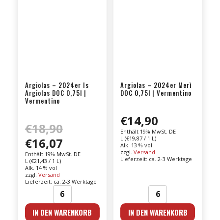
Argiolas – 2024er Is
Argiolas – 2024er Merì
Argiolas DOC 0,75l |
DOC 0,75l | Vermentino
Vermentino
€
14,90
€
18,90
Ursprünglicher
Enthält 19% MwSt. DE
L (
€
19,87
/ 1 L)
€
16,07
Preis
Aktueller
Alk. 13 % vol
war:
zzgl.
Versand
Preis
Enthält 19% MwSt. DE
Lieferzeit: ca. 2-3 Werktage
L (
€
21,43
/ 1 L)
€18,90
ist:
Alk. 14 % vol
zzgl.
Versand
€16,07.
Lieferzeit: ca. 2-3 Werktage
Argiolas
Argiolas
IN DEN WARENKORB
IN DEN WARENKORB
-
-