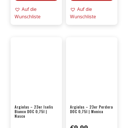
2024er
2024er
Auf die
Auf die
Is
Merì
Wunschliste
Wunschliste
Argiolas
DOC
DOC
0,75l
0,75l
|
|
Vermentino
Vermentino
Menge
Menge
Argiolas – 23er Iselis
Argiolas – 23er Perdera
Bianco DOC 0,75l |
DOC 0,75l | Monica
Nasco
€
9,99