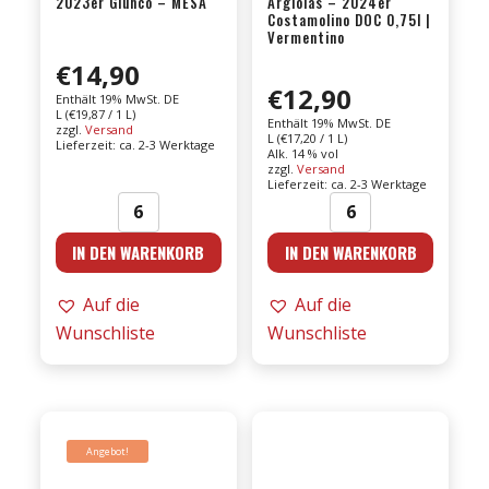
2023er Giunco – MESA
Argiolas – 2024er
Costamolino DOC 0,75l |
Vermentino
€
14,90
€
12,90
Enthält 19% MwSt. DE
L (
€
19,87
/ 1 L)
Enthält 19% MwSt. DE
zzgl.
Versand
L (
€
17,20
/ 1 L)
Lieferzeit: ca. 2-3 Werktage
Alk. 14 % vol
zzgl.
Versand
Lieferzeit: ca. 2-3 Werktage
2023er
Argiolas
IN DEN WARENKORB
IN DEN WARENKORB
Giunco
-
-
2024er
Auf die
Auf die
MESA
Costamolino
Wunschliste
Wunschliste
Menge
DOC
0,75l
|
Vermentino
Menge
Angebot!