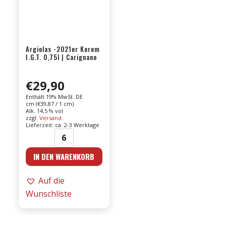
Argiolas -2021er Korem
I.G.T. 0,75l | Carignano
€
29,90
Enthält 19% MwSt. DE
cm (
€
39,87
/ 1 cm)
Alk. 14,5 % vol
zzgl.
Versand
Lieferzeit: ca. 2-3 Werktage
Argiolas
IN DEN WARENKORB
-2021er
Korem
Auf die
I.G.T.
Wunschliste
0,75l
|
Carignano