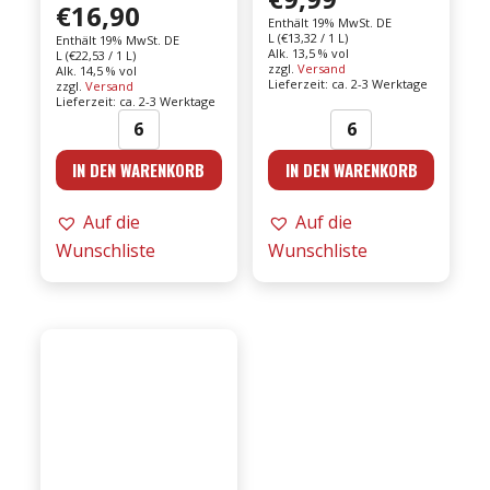
€
16,90
Enthält 19% MwSt. DE
L (
€
13,32
/ 1 L)
Enthält 19% MwSt. DE
Alk. 13,5 % vol
L (
€
22,53
/ 1 L)
zzgl.
Versand
Alk. 14,5 % vol
Lieferzeit: ca. 2-3 Werktage
zzgl.
Versand
Lieferzeit: ca. 2-3 Werktage
Argiolas
Argiolas
IN DEN WARENKORB
IN DEN WARENKORB
-
-
23er
23er
Auf die
Auf die
Iselis
Perdera
Wunschliste
Wunschliste
Bianco
DOC
DOC
0,75l
0,75l
|
|
Monica
Nasco
Menge
Menge