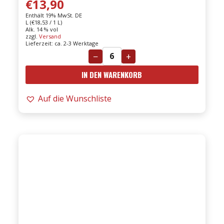
€
13,90
Enthält 19% MwSt. DE
L (
€
18,53
/ 1 L)
Alk. 14 % vol
zzgl.
Versand
Lieferzeit: ca. 2-3 Werktage
−
+
Marco
IN DEN WARENKORB
Bonfante
-
Auf die Wunschliste
2023er
IMMA
Lange
DOC
Nebbiolo
0,75l
Menge