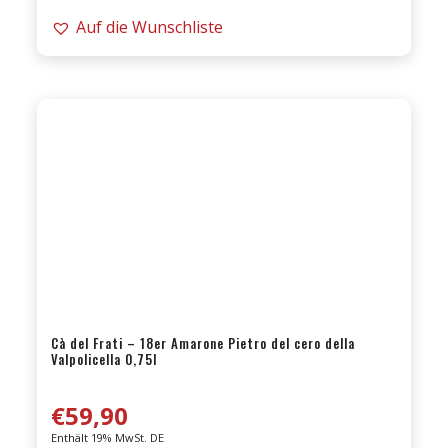
-
Auf die Wunschliste
21er
Colpizzarda
D.O.C.
0,75l
|
Merlot
Menge
Cà del Frati – 18er Amarone Pietro del cero della
Valpolicella 0,75l
€
59,90
Enthält 19% MwSt. DE