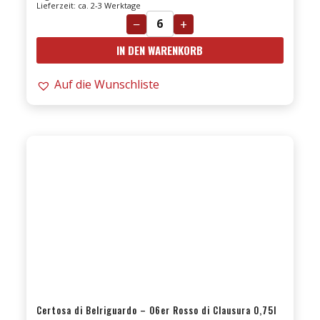
Lieferzeit: ca. 2-3 Werktage
−
+
15er
IN DEN WARENKORB
Bricco
Bonfante
Auf die Wunschliste
DOCG
riserva
0,75l
Menge
Certosa di Belriguardo – 06er Rosso di Clausura 0,75l