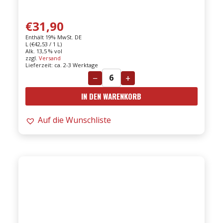
€
31,90
Enthält 19% MwSt. DE
L (
€
42,53
/ 1 L)
Alk. 13,5 % vol
zzgl.
Versand
Lieferzeit: ca. 2-3 Werktage
−
+
Certosa
IN DEN WARENKORB
di
Belriguardo
Auf die Wunschliste
-
06er
Rosso
di
Clausura
0,75l
Menge