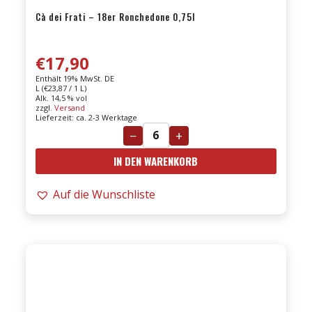
Cà dei Frati – 18er Ronchedone 0,75l
€
17,90
Enthält 19% MwSt. DE
L (
€
23,87
/ 1 L)
Alk. 14,5 % vol
zzgl.
Versand
Lieferzeit: ca. 2-3 Werktage
−
+
Cà
IN DEN WARENKORB
dei
Frati
Auf die Wunschliste
-
18er
Ronchedone
0,75l
Menge