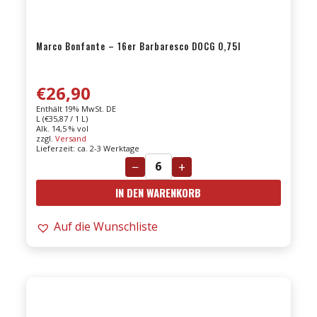
Marco Bonfante – 16er Barbaresco DOCG 0,75l
€
26,90
Enthält 19% MwSt. DE
L (
€
35,87
/ 1 L)
Alk. 14,5 % vol
zzgl.
Versand
Lieferzeit: ca. 2-3 Werktage
−
+
Marco
IN DEN WARENKORB
Bonfante
-
Auf die Wunschliste
16er
Barbaresco
DOCG
0,75l
Menge