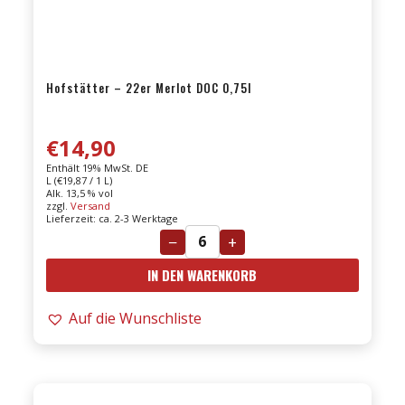
Hofstätter – 22er Merlot DOC 0,75l
€
14,90
Enthält 19% MwSt. DE
L (
€
19,87
/ 1 L)
Alk. 13,5 % vol
zzgl.
Versand
Lieferzeit: ca. 2-3 Werktage
−
+
Hofstätter
IN DEN WARENKORB
-
22er
Auf die Wunschliste
Merlot
DOC
0,75l
Menge