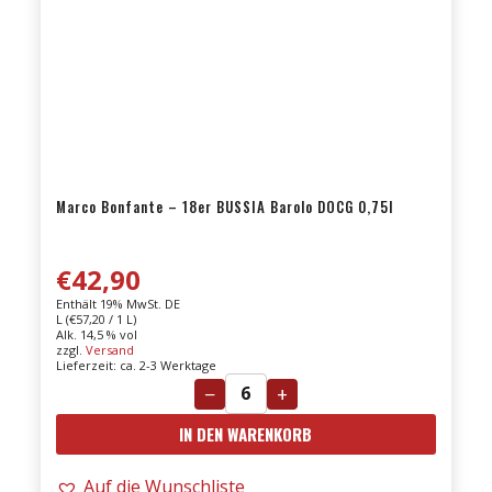
Marco Bonfante – 18er BUSSIA Barolo DOCG 0,75l
€
42,90
Enthält 19% MwSt. DE
L (
€
57,20
/ 1 L)
Alk. 14,5 % vol
zzgl.
Versand
Lieferzeit: ca. 2-3 Werktage
−
+
Marco
IN DEN WARENKORB
Bonfante
-
Auf die Wunschliste