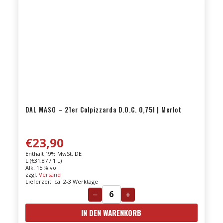
DAL MASO – 21er Colpizzarda D.O.C. 0,75l | Merlot
€
23,90
Enthält 19% MwSt. DE
L (
€
31,87
/ 1 L)
Alk. 15 % vol
zzgl.
Versand
Lieferzeit: ca. 2-3 Werktage
−
+
DAL
IN DEN WARENKORB
MASO