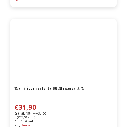
18er
BUSSIA
Barolo
DOCG
0,75l
Menge
15er Bricco Bonfante DOCG riserva 0,75l
€
31,90
Enthält 19% MwSt. DE
L (
€
42,53
/ 1 L)
Alk. 15 % vol
zzgl.
Versand