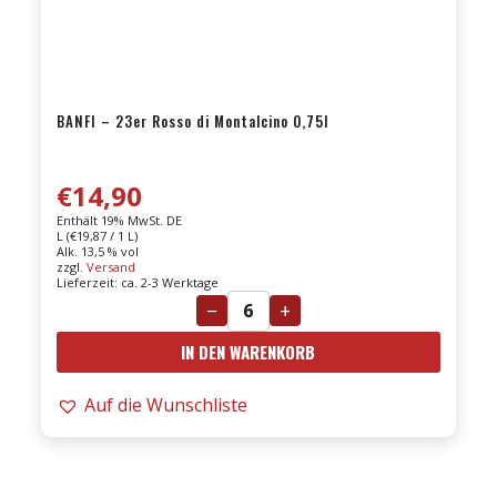
BANFI – 23er Rosso di Montalcino 0,75l
€
14,90
Enthält 19% MwSt. DE
L (
€
19,87
/ 1 L)
Alk. 13,5 % vol
zzgl.
Versand
Lieferzeit: ca. 2-3 Werktage
−
+
BANFI
IN DEN WARENKORB
-
23er
Auf die Wunschliste
Rosso
di
Montalcino
0,75l