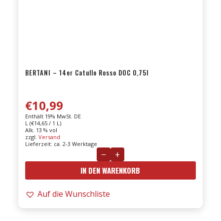
BERTANI – 14er Catullo Rosso DOC 0,75l
€
10,99
Enthält 19% MwSt. DE
L (
€
14,65
/ 1 L)
Alk. 13 % vol
zzgl.
Versand
Lieferzeit: ca. 2-3 Werktage
−
+
BERTANI
IN DEN WARENKORB
-
14er
Auf die Wunschliste
Catullo
Rosso