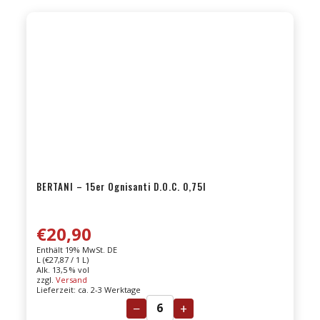
DOC
0,75l
Menge
BERTANI – 15er Ognisanti D.O.C. 0,75l
€
20,90
Enthält 19% MwSt. DE
L (
€
27,87
/ 1 L)
Alk. 13,5 % vol
zzgl.
Versand
Lieferzeit: ca. 2-3 Werktage
−
+
BERTANI