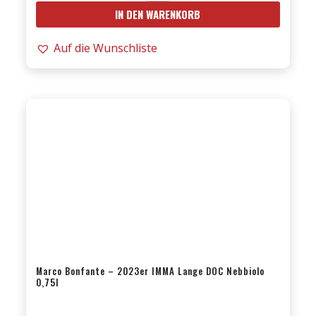
IN DEN WARENKORB
-
15er
Auf die Wunschliste
Ognisanti
D.O.C.
0,75l
Menge
Marco Bonfante – 2023er IMMA Lange DOC Nebbiolo
0,75l