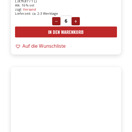
L (
€
79,87
/ 1 L)
Alk. 16 % vol
zzgl.
Versand
Lieferzeit: ca. 2-3 Werktage
−
+
Cà
IN DEN WARENKORB
del
Frati
Auf die Wunschliste
-
18er
Amarone
Pietro
del
cero
della
Valpolicella
0,75l
Menge