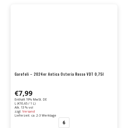
|
Verdicchio
Menge
Garofoli – 2024er Antica Osteria Rosso VDT 0,75l
€
7,99
Enthält 19% MwSt. DE
L (
€
10,65
/ 1 L)
Alk. 13 % vol
zzgl.
Versand
Lieferzeit: ca. 2-3 Werktage
Garofoli