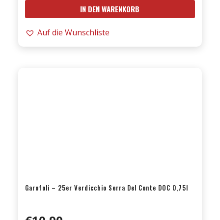
IN DEN WARENKORB
-
2024er
Auf die Wunschliste
Antica
Osteria
Rosso
VDT
0,75l
Menge
Garofoli – 25er Verdicchio Serra Del Conte DOC 0,75l