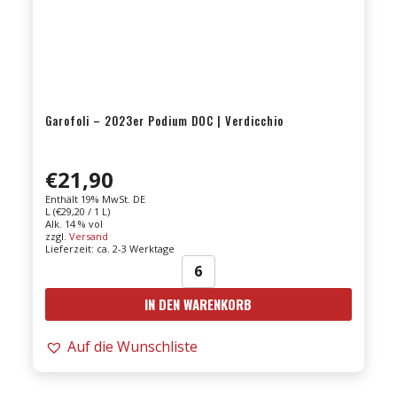
Garofoli – 2023er Podium DOC | Verdicchio
€
21,90
Enthält 19% MwSt. DE
L (
€
29,20
/ 1 L)
Alk. 14 % vol
zzgl.
Versand
Lieferzeit: ca. 2-3 Werktage
Garofoli
IN DEN WARENKORB
-
2023er
Auf die Wunschliste
Podium
DOC