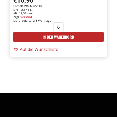
€
10,90
Enthält 19% MwSt. DE
L (
€
14,53
/ 1 L)
Alk. 12,5 % vol
zzgl.
Versand
Lieferzeit: ca. 2-3 Werktage
Garofoli
IN DEN WARENKORB
-
25er
Auf die Wunschliste
Verdicchio
Serra
Del
Conte
DOC
0,75l
Menge