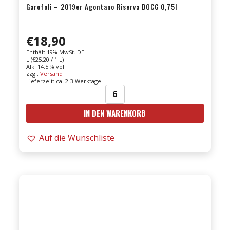
Garofoli – 2019er Agontano Riserva DOCG 0,75l
€
18,90
Enthält 19% MwSt. DE
L (
€
25,20
/ 1 L)
Alk. 14,5 % vol
zzgl.
Versand
Lieferzeit: ca. 2-3 Werktage
Garofoli
IN DEN WARENKORB
-
2019er
Auf die Wunschliste
Agontano
Riserva
DOCG
0,75l
Menge