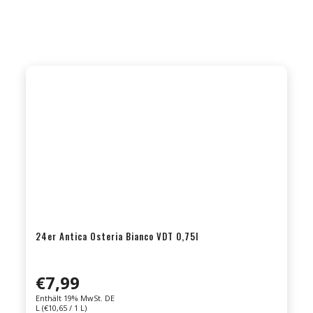
24er Antica Osteria Bianco VDT 0,75l
€
7,99
Enthält 19% MwSt. DE
L (
€
10,65
/ 1 L)