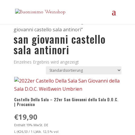
Startseite
/ Produkte verschlagwortet mit „san
giovanni castello sala antinori“
san giovanni castello
sala antinori
Einzelnes Ergebnis wird angezeigt
Castello Della Sala – 22er San Giovanni della Sala D.O.C.
| Procanico
€
19,90
Enthält 19% MwSt. DE
L (
€
26,53
/ 1 L)
Alk. 12,5 % vol