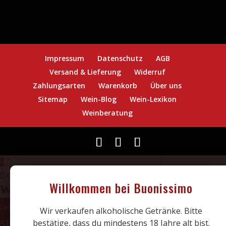
Impressum
Datenschutz
AGB
Versand & Lieferung
Widerruf
Zahlungsarten
Warenkorb
Über uns
Sitemap
Wein-Blog
Wein-Lexikon
Weinberatung
0
0
Willkommen bei Buonissimo
Warenkorb
ZURÜCK ZUM
Dein Warenkorb ist leer
Wir verkaufen alkoholische Getränke. Bitte
bestätige, dass du mindestens 18 Jahre alt bist.
SHOP