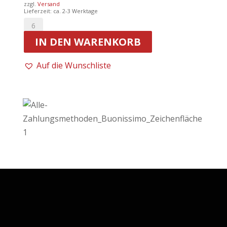
zzgl.
Versand
Lieferzeit: ca. 2-3 Werktage
Castello
IN DEN WARENKORB
Della
Sala
Auf die Wunschliste
-
22er
San
Giovanni
della
Sala
D.O.C.
|
Procanico
Menge