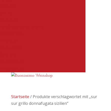
SARDINIEN
SIZILIEN
WEIN-BLOG
INFO@BUONISSIMO-SHOP.DE
0731/9847720
WEIN-BLOG
WEIN-LEXIKON
ÜBER UNS
WEINBERATUNG
WEINBERATUNG
Startseite
/ Produkte verschlagwortet mit „sur
sur grillo donnafugata sizilien“