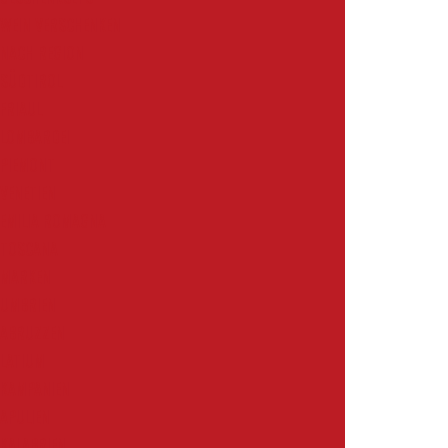
WEIN VERSCHENKEN
NACH REGION
SÜDTIROL
FRIAUL
LOMBARDEI
PIEMONT
VENETIEN
EMILIA ROMAGNA
TOSCANA
MARKEN
UMBRIEN
ABRUZZEN
LATIUM
KAMPANIEN
APULIEN
KALABRIEN