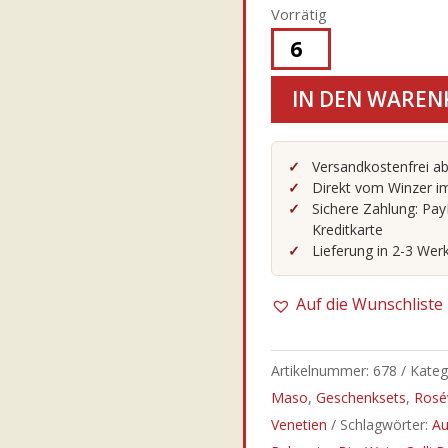
Vorrätig
Tai
rosso
IN DEN WAREN
Rosé
2024
DOC
Versandkostenfrei ab
Direkt vom Winzer im
0,75l
Sichere Zahlung: Pay
-
Kreditkarte
Dal
Lieferung in 2-3 Wer
Maso
Menge
Auf die Wunschliste
Artikelnummer:
678
Kateg
Maso
,
Geschenksets
,
Rosé
Venetien
Schlagwörter:
Au