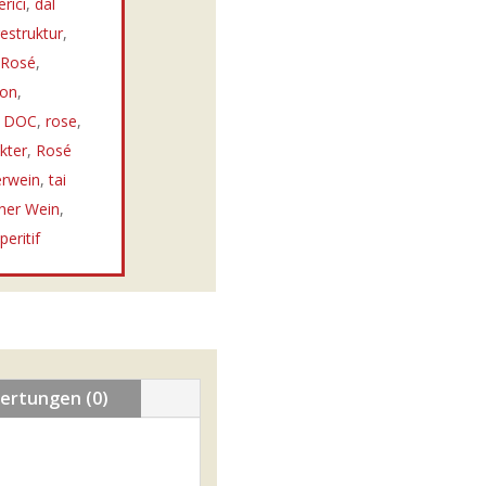
erici
,
dal
estruktur
,
r Rosé
,
ion
,
o DOC
,
rose
,
kter
,
Rosé
rwein
,
tai
ner Wein
,
eritif
ertungen (0)