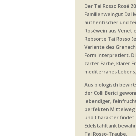
Der Tai Rosso Rosé 2
Familienweingut Dal M
authentischer und fe
Roséwein aus Venetie
Rebsorte Tai Rosso (
Variante des Grenache
Form interpretiert. D
zarter Farbe, klarer 
mediterranes Lebensge
Aus biologisch bewir
der Colli Berici gewo
lebendiger, feinfruch
perfekten Mittelweg 
und Charakter findet.
Edelstahltank bewahr
Tai Rosso-Traube.