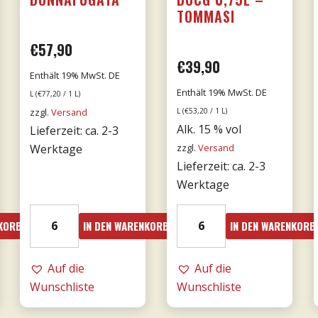
TOMMASI
€
57,90
€
39,90
Enthält 19% MwSt. DE
Enthält 19% MwSt. DE
L (
€
77,20
/ 1 L)
zzgl.
Versand
L (
€
53,20
/ 1 L)
Alk. 15 % vol
Lieferzeit: ca. 2-3
Werktage
zzgl.
Versand
Lieferzeit: ca. 2-3
Werktage
18er
19er
NKORB
IN DEN WARENKORB
IN DEN WARENKORB
Mille
Amarone
e
dalla
una
Auf die
Valpolicella
Auf die
notte
Wunschliste
DOCG
Wunschliste
DOC
0,75l