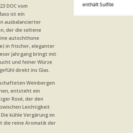
enthält Sulfite
023 DOC vom
aso ist ein
in ausbalancierter
n, der die seltene
eine autochthone
) in frischer, eleganter
ieser Jahrgang bringt mit
Frucht und feiner Würze
fühl direkt ins Glas.
tschafteten Weinbergen
nnen, entsteht ein
tiger Rosé, der den
zwischen Leichtigkeit
 Die kühle Vergärung im
t die reine Aromatik der