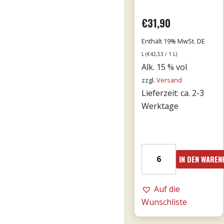
€
31,90
Enthält 19% MwSt. DE
L (
€
42,53
/ 1 L)
Alk. 15 % vol
zzgl.
Versand
Lieferzeit: ca. 2-3
Werktage
15er
IN DEN WARE
Bricco
Bonfante
DOCG
Auf die
riserva
Wunschliste
0,75l