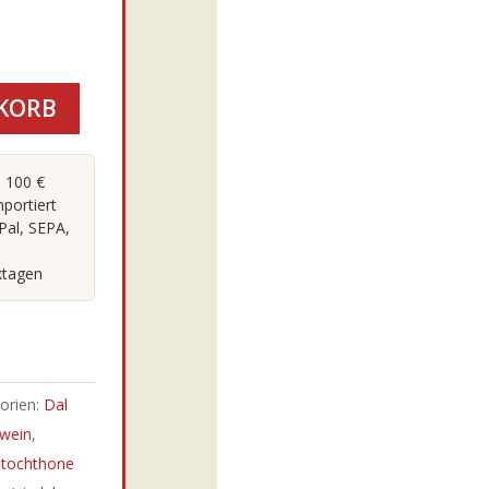
KORB
 100 €
portiert
Pal, SEPA,
ktagen
orien:
Dal
wein
,
tochthone