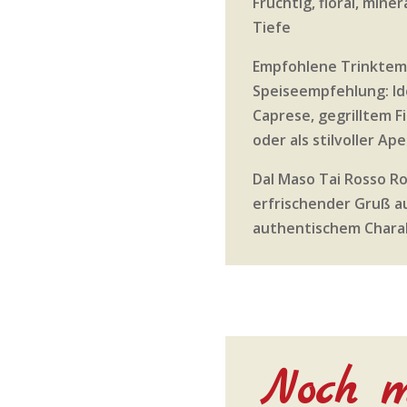
Fruchtig, floral, miner
Tiefe
Empfohlene Trinktemp
Speiseempfehlung: Ide
Caprese, gegrilltem 
oder als stilvoller Aper
Dal Maso Tai Rosso Ro
erfrischender Gruß a
authentischem Chara
Noch m