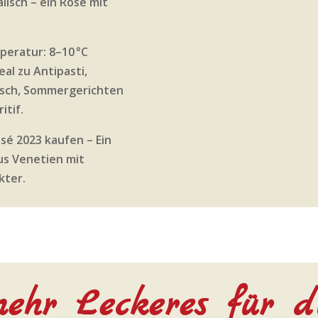
alisch – ein Rosé mit
eratur: 8–10 °C
al zu Antipasti,
Fisch, Sommergerichten
itif.
sé 2023 kaufen – Ein
us Venetien mit
kter.
ehr Leckeres für d