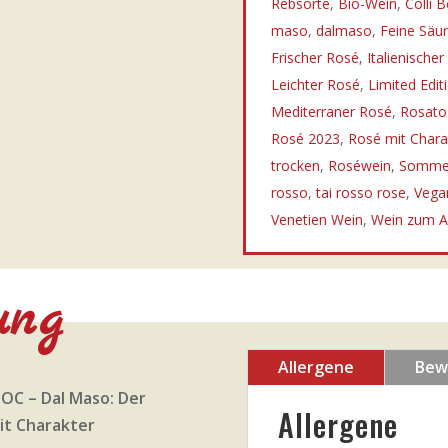
Rebsorte
,
Bio-Wein
,
Colli B
maso
,
dalmaso
,
Feine Säur
Frischer Rosé
,
Italienische
Leichter Rosé
,
Limited Edit
Mediterraner Rosé
,
Rosat
Rosé 2023
,
Rosé mit Chara
trocken
,
Roséwein
,
Somme
rosso
,
tai rosso rose
,
Vega
Venetien Wein
,
Wein zum Ap
ung
Allergene
Bew
DOC – Dal Maso: Der
Allergene
it Charakter