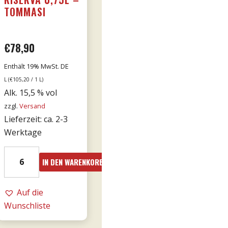
TOMMASI
€
78,90
Enthält 19% MwSt. DE
L (
€
105,20
/ 1 L)
Alk. 15,5 % vol
zzgl.
Versand
Lieferzeit: ca. 2-3
Werktage
2016er
IN DEN WARENKORB
Amarone
Cá
Florian
Auf die
RISERVA
Wunschliste
0,75l