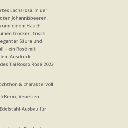
artes Lachsrosa. In der
roten Johannisbeeren,
n und einem Hauch
men trocken, frisch
leganter Säure und
l – ein Rosé mit
alem Ausdruck.
des Tai Rosso Rosé 2023
ochthon & charaktervoll
i Berici, Venetien
 Edelstahl-Ausbau für