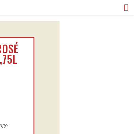
ROSÉ
,75L
O
tage