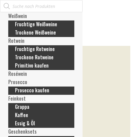
Products
Mein Konto
search
Anmelden / Konto erstellen
Weißwein
Meine Bestellungen
Fruchtige Weißweine
Meine Rechnungen
Trockene Weißweine
Meine Adresse
Rotwein
Meine Zahlungsmethoden
Fruchtige Rotweine
ANGEBOT!
Konto-Details
Trockene Rotweine
Passwort vergessen
Primitivo kaufen
Wunschliste
Roséwein
Mein Warenkorb
Prosecco
Prosecco kaufen
Feinkost
Grappa
Kaffee
Essig & Öl
Geschenksets