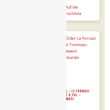
Manduria
Menge
Auf die
Auf die
-
Wunschliste
Wunschliste
Majo
0,75l
Menge
21ER VALPOLICELLA
24ER – LE FORNACI
RIPASSO 0,75L DOC –
ROSÉ 0,75L –
TOMMASI
TOMMASI