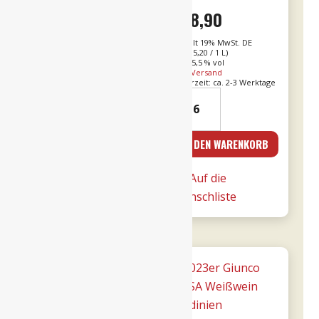
€
39,90
€
78,90
Enthält 19% MwSt. DE
Enthält 19% MwSt. DE
L (
€
53,20
/ 1 L)
L (
€
105,20
/ 1 L)
Alk. 15 % vol
Alk. 15,5 % vol
zzgl.
Versand
zzgl.
Versand
Lieferzeit: ca. 2-3 Werktage
Lieferzeit: ca. 2-3 Werktage
19er
2016er
Amarone
Amarone
dalla
Cá
IN DEN WARENKORB
IN DEN WARENKORB
Valpolicella
Florian
DOCG
RISERVA
Auf die
Auf die
0,75l
0,75l
Wunschliste
Wunschliste
-
-
Tommasi
Tommasi
Menge
Menge
Angebot!