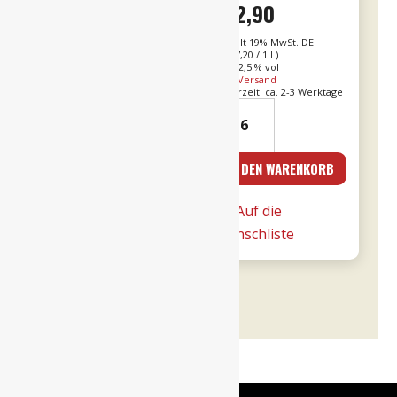
€
16,90
€
12,90
Enthält 19% MwSt. DE
Enthält 19% MwSt. DE
L (
€
22,53
/ 1 L)
L (
€
17,20
/ 1 L)
Alk. 13,5 % vol
Alk. 12,5 % vol
zzgl.
Versand
zzgl.
Versand
Lieferzeit: ca. 2-3 Werktage
Lieferzeit: ca. 2-3 Werktage
21er
24er
Valpolicella
-
Ripasso
Le
IN DEN WARENKORB
IN DEN WARENKORB
0,75l
Fornaci
DOC
Rosé
Auf die
Auf die
-
0,75l
Wunschliste
Wunschliste
Tommasi
-
Menge
Tommasi
Menge