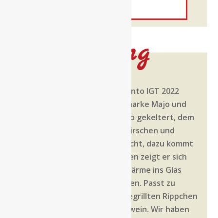
Beschreibung
Der Crucis Primitivo del Salento IGT 2022
stammt von unserer Eigenmarke Majo und
wird aus Primitivo im Salento gekeltert, dem
Süden Apuliens. Schwarze Kirschen und
Brombeeren prägen die Frucht, dazu kommt
eine feine Würze, am Gaumen zeigt er sich
vollmundig. Ein Roter, der Wärme ins Glas
bringt, ohne plump zu werden. Passt zu
Orecchiette mit Salsiccia, gegrillten Rippchen
oder geschmortem Wildschwein. Wir haben