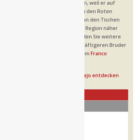
ihn ins Sortiment genommen, weil er auf
unserer Karte in Neu-Ulm zu den Roten
gehört, die selten wieder von den Tischen
verschwinden. Wenn Sie die Region näher
kennenlernen möchten, finden Sie weitere
Weine unter
Apulien
, den kräftigeren Bruder
aus dem Haus gibt es mit dem
Franco
Primitivo di Manduria
.
→
Alle Weine der Cantina Majo entdecken
Marke
Bewertungen (0)
Marke
Cantina Majo