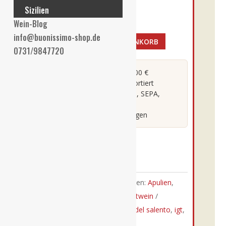
Sizilien
Vorrätig
Wein-Blog
info@buonissimo-shop.de
IN DEN WARENKORB
Majo
0731/9847720
-
22er
Versandkostenfrei ab 100 €
Direkt vom Winzer importiert
Crucis
Sichere Zahlung: PayPal, SEPA,
Primitivo
Kreditkarte
del
Lieferung in 2-3 Werktagen
Salento
I.G.T.
Auf die Wunschliste
0,75l
Menge
Artikelnummer:
921
Kategorien:
Apulien
,
Fruchtige Rotweine
,
Majo
,
Rotwein
Schlagwörter:
apulien
,
crucis
,
del salento
,
igt
,
majo
,
primitivo
,
rotwein