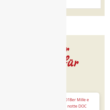
Noch mehr
Leckeres für
dich…