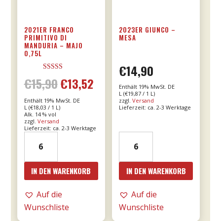
2021ER FRANCO
2023ER GIUNCO –
PRIMITIVO DI
MESA
MANDURIA – MAJO
0,75L
€
14,90
Bewertet mit
€
15,90
€
13,52
Ursprünglicher
Aktueller
5.00
Enthält 19% MwSt. DE
von 5
L (
€
19,87
/ 1 L)
Enthält 19% MwSt. DE
zzgl.
Versand
Preis
Preis
L (
€
18,03
/ 1 L)
Lieferzeit: ca. 2-3 Werktage
Alk. 14 % vol
zzgl.
Versand
war:
ist:
Lieferzeit: ca. 2-3 Werktage
2021er
2023er
€15,90
€13,52.
Franco
Giunco
Primitivo
-
IN DEN WARENKORB
IN DEN WARENKORB
di
MESA
Manduria
Menge
Auf die
Auf die
-
Wunschliste
Wunschliste
Majo