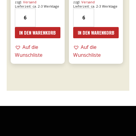
zzgl.
Versand
zzgl.
Versand
Lieferzeit: ca. 2-3 Werktage
Lieferzeit: ca. 2-3 Werktage
21er
24er
Valpolicella
-
Ripasso
Le
IN DEN WARENKORB
IN DEN WARENKORB
0,75l
Fornaci
DOC
Rosé
Auf die
Auf die
-
0,75l
Wunschliste
Wunschliste
Tommasi
-
Menge
Tommasi
Menge