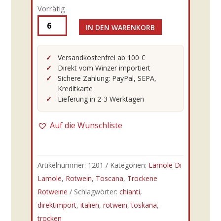
Vorrätig
IN DEN WARENKORB
Lamole
Di
Lamole
Versandkostenfrei ab 100 €
Direkt vom Winzer importiert
-
Sichere Zahlung: PayPal, SEPA,
20er
Kreditkarte
Chianti
Lieferung in 2-3 Werktagen
Classico
Riserva
Auf die Wunschliste
D.O.C.G.
0,75l
Menge
Artikelnummer:
1201
Kategorien:
Lamole Di
Lamole
,
Rotwein
,
Toscana
,
Trockene
Rotweine
Schlagwörter:
chianti
,
direktimport
,
italien
,
rotwein
,
toskana
,
trocken