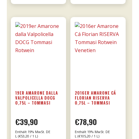
-
Donnafugata
Menge
19ER AMARONE DALLA
2016ER AMARONE CÁ
VALPOLICELLA DOCG
FLORIAN RISERVA
0,75L – TOMMASI
0,75L – TOMMASI
€
39,90
€
78,90
Enthält 19% MwSt. DE
Enthält 19% MwSt. DE
L (
€
53,20
/ 1 L)
L (
€
105,20
/ 1 L)