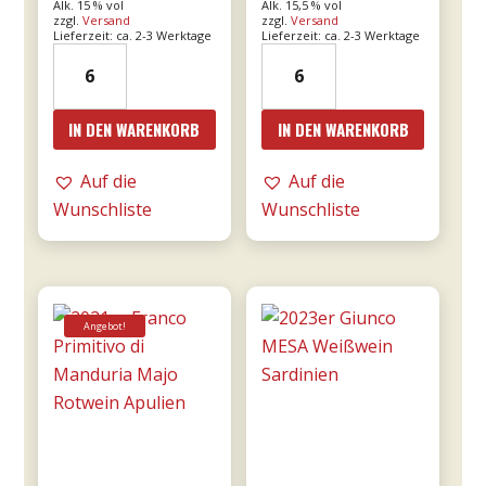
Alk. 15 % vol
Alk. 15,5 % vol
zzgl.
Versand
zzgl.
Versand
Lieferzeit: ca. 2-3 Werktage
Lieferzeit: ca. 2-3 Werktage
19er
2016er
Amarone
Amarone
dalla
Cá
IN DEN WARENKORB
IN DEN WARENKORB
Valpolicella
Florian
DOCG
RISERVA
Auf die
Auf die
0,75l
0,75l
Wunschliste
Wunschliste
-
-
Tommasi
Tommasi
Menge
Menge
Angebot!