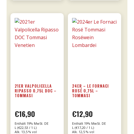
0,75l
Menge
21ER VALPOLICELLA
24ER – LE FORNACI
RIPASSO 0,75L DOC –
ROSÉ 0,75L –
TOMMASI
TOMMASI
€
16,90
€
12,90
Enthält 19% MwSt. DE
Enthält 19% MwSt. DE
L (
€
22,53
/ 1 L)
L (
€
17,20
/ 1 L)
Alk. 13,5 % vol
Alk. 12,5 % vol