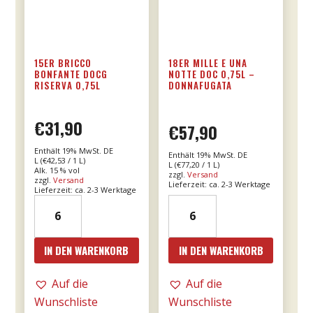
15ER BRICCO
18ER MILLE E UNA
BONFANTE DOCG
NOTTE DOC 0,75L –
RISERVA 0,75L
DONNAFUGATA
€
31,90
€
57,90
Enthält 19% MwSt. DE
Enthält 19% MwSt. DE
L (
€
42,53
/ 1 L)
L (
€
77,20
/ 1 L)
Alk. 15 % vol
zzgl.
Versand
zzgl.
Versand
Lieferzeit: ca. 2-3 Werktage
Lieferzeit: ca. 2-3 Werktage
15er
18er
Bricco
Mille
Bonfante
e
IN DEN WARENKORB
IN DEN WARENKORB
DOCG
una
riserva
notte
Auf die
Auf die
0,75l
DOC
Wunschliste
Wunschliste
Menge
0,75l