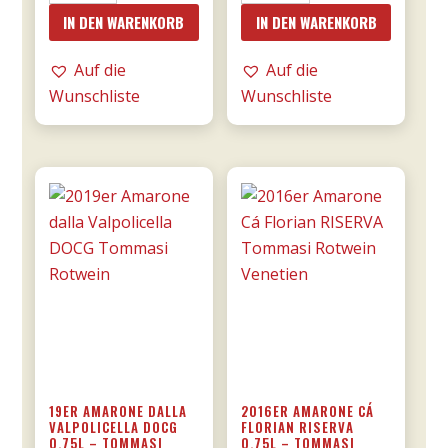
Bonfante
e
IN DEN WARENKORB
IN DEN WARENKORB
DOCG
una
riserva
notte
Auf die
Auf die
0,75l
DOC
Wunschliste
Wunschliste
Menge
0,75l
-
Donnafugata
Menge
19ER AMARONE DALLA
2016ER AMARONE CÁ
VALPOLICELLA DOCG
FLORIAN RISERVA
0,75L – TOMMASI
0,75L – TOMMASI