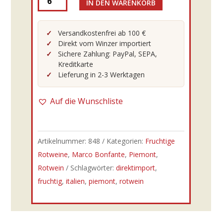
IN DEN WARENKORB
Marco
Bonfante
-
Versandkostenfrei ab 100 €
Direkt vom Winzer importiert
2022er
Sichere Zahlung: PayPal, SEPA,
Stella
Kreditkarte
rossa
Lieferung in 2-3 Werktagen
Barbera
d’Asti
Auf die Wunschliste
superiore
DOCG
0,75l
Artikelnummer:
848
Kategorien:
Fruchtige
Menge
Rotweine
,
Marco Bonfante
,
Piemont
,
Rotwein
Schlagwörter:
direktimport
,
fruchtig
,
italien
,
piemont
,
rotwein