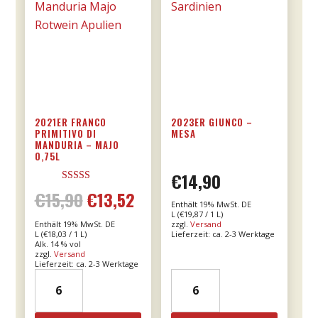
2021ER FRANCO
2023ER GIUNCO –
PRIMITIVO DI
MESA
MANDURIA – MAJO
0,75L
€
14,90
Bewertet mit
€
15,90
€
13,52
Ursprünglicher
Aktueller
5.00
Enthält 19% MwSt. DE
von 5
L (
€
19,87
/ 1 L)
Enthält 19% MwSt. DE
zzgl.
Versand
Preis
Preis
L (
€
18,03
/ 1 L)
Lieferzeit: ca. 2-3 Werktage
Alk. 14 % vol
zzgl.
Versand
war:
ist:
Lieferzeit: ca. 2-3 Werktage
2021er
2023er
€15,90
€13,52.
Franco
Giunco
Primitivo
-