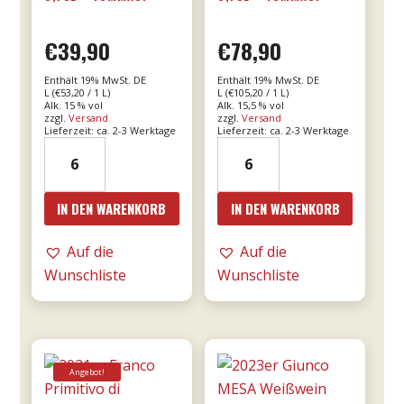
€
39,90
€
78,90
Enthält 19% MwSt. DE
Enthält 19% MwSt. DE
L (
€
53,20
/ 1 L)
L (
€
105,20
/ 1 L)
Alk. 15 % vol
Alk. 15,5 % vol
zzgl.
Versand
zzgl.
Versand
Lieferzeit: ca. 2-3 Werktage
Lieferzeit: ca. 2-3 Werktage
19er
2016er
Amarone
Amarone
dalla
Cá
IN DEN WARENKORB
IN DEN WARENKORB
Valpolicella
Florian
DOCG
RISERVA
Auf die
Auf die
0,75l
0,75l
Wunschliste
Wunschliste
-
-
Tommasi
Tommasi
Menge
Menge
Angebot!