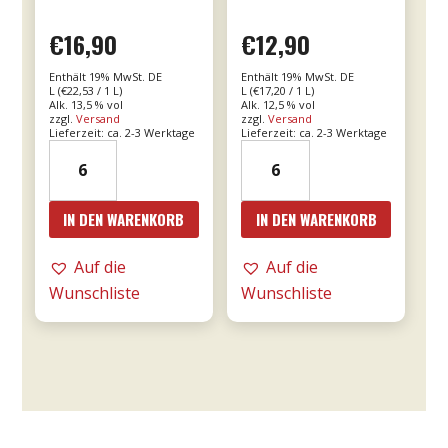
€
16,90
€
12,90
Enthält 19% MwSt. DE
Enthält 19% MwSt. DE
L (
€
22,53
/ 1 L)
L (
€
17,20
/ 1 L)
Alk. 13,5 % vol
Alk. 12,5 % vol
zzgl.
Versand
zzgl.
Versand
Lieferzeit: ca. 2-3 Werktage
Lieferzeit: ca. 2-3 Werktage
21er
24er
Valpolicella
-
Ripasso
Le
IN DEN WARENKORB
IN DEN WARENKORB
0,75l
Fornaci
DOC
Rosé
Auf die
Auf die
-
0,75l
Wunschliste
Wunschliste
Tommasi
-
Menge
Tommasi
Menge