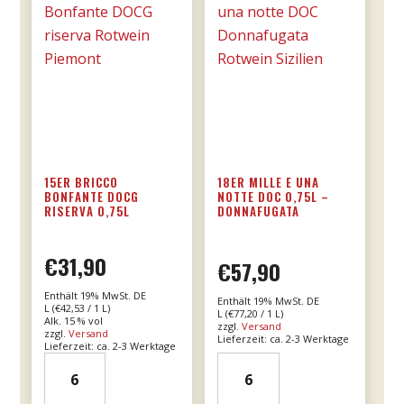
15ER BRICCO
18ER MILLE E UNA
BONFANTE DOCG
NOTTE DOC 0,75L –
RISERVA 0,75L
DONNAFUGATA
€
31,90
€
57,90
Enthält 19% MwSt. DE
Enthält 19% MwSt. DE
L (
€
42,53
/ 1 L)
L (
€
77,20
/ 1 L)
Alk. 15 % vol
zzgl.
Versand
zzgl.
Versand
Lieferzeit: ca. 2-3 Werktage
Lieferzeit: ca. 2-3 Werktage
15er
18er
Bricco
Mille