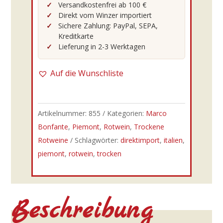
Bonfante
Versandkostenfrei ab 100 €
Direkt vom Winzer importiert
DOCG
Sichere Zahlung: PayPal, SEPA,
riserva
Kreditkarte
0,75l
Lieferung in 2-3 Werktagen
Menge
Auf die Wunschliste
Artikelnummer:
855
Kategorien:
Marco
Bonfante
,
Piemont
,
Rotwein
,
Trockene
Rotweine
Schlagwörter:
direktimport
,
italien
,
piemont
,
rotwein
,
trocken
Beschreibung