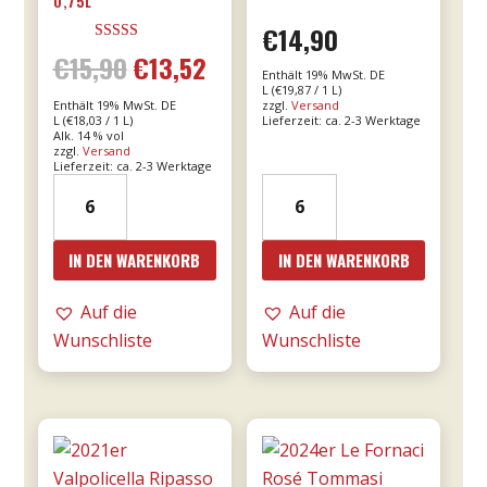
0,75L
€
14,90
Bewertet mit
€
15,90
€
13,52
Ursprünglicher
Aktueller
5.00
Enthält 19% MwSt. DE
von 5
L (
€
19,87
/ 1 L)
Enthält 19% MwSt. DE
zzgl.
Versand
Preis
Preis
L (
€
18,03
/ 1 L)
Lieferzeit: ca. 2-3 Werktage
Alk. 14 % vol
zzgl.
Versand
war:
ist:
Lieferzeit: ca. 2-3 Werktage
2021er
2023er
€15,90
€13,52.
Franco
Giunco
Primitivo
-
IN DEN WARENKORB
IN DEN WARENKORB
di
MESA
Manduria
Menge
Auf die
Auf die
-
Wunschliste
Wunschliste
Majo
0,75l
Menge