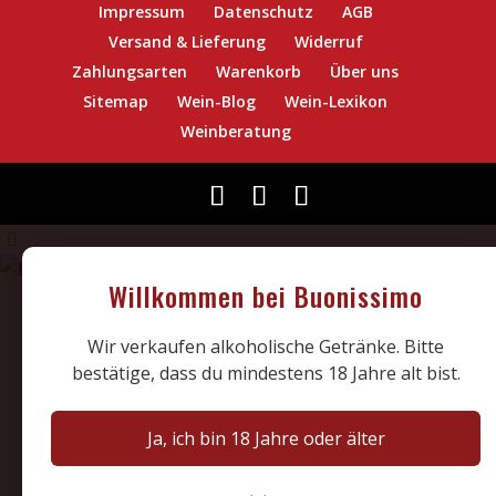
Impressum
Datenschutz
AGB
Versand & Lieferung
Widerruf
Zahlungsarten
Warenkorb
Über uns
Sitemap
Wein-Blog
Wein-Lexikon
Weinberatung
Willkommen bei Buonissimo
Wir verkaufen alkoholische Getränke. Bitte
bestätige, dass du mindestens 18 Jahre alt bist.
Ja, ich bin 18 Jahre oder älter