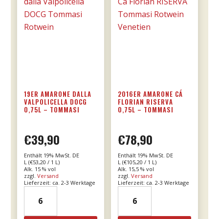
19ER AMARONE DALLA
2016ER AMARONE CÁ
VALPOLICELLA DOCG
FLORIAN RISERVA
0,75L – TOMMASI
0,75L – TOMMASI
€
39,90
€
78,90
Enthält 19% MwSt. DE
Enthält 19% MwSt. DE
L (
€
53,20
/ 1 L)
L (
€
105,20
/ 1 L)
Alk. 15 % vol
Alk. 15,5 % vol
zzgl.
Versand
zzgl.
Versand
Lieferzeit: ca. 2-3 Werktage
Lieferzeit: ca. 2-3 Werktage
19er
2016er
Amarone
Amarone
dalla
Cá