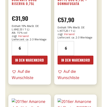
RISERVA 0,75L
DONNAFUGATA
€
31,90
€
57,90
Enthält 19% MwSt. DE
Enthält 19% MwSt. DE
L (
€
42,53
/ 1 L)
L (
€
77,20
/ 1 L)
Alk. 15 % vol
zzgl.
Versand
zzgl.
Versand
Lieferzeit: ca. 2-3 Werktage
Lieferzeit: ca. 2-3 Werktage
15er
18er
Bricco
Mille
Bonfante
e
IN DEN WARENKORB
IN DEN WARENKORB
DOCG
una
riserva
notte
Auf die
Auf die
0,75l
DOC
Wunschliste
Wunschliste
Menge
0,75l
-
Donnafugata
Menge