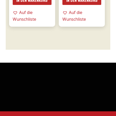
IN DEN WARENKORB
IN DEN WARENKORB
0,75l
Fornaci
DOC
Rosé
Auf die
Auf die
-
0,75l
Wunschliste
Wunschliste
Tommasi
-
Menge
Tommasi
Menge