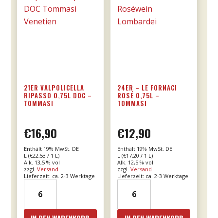
21ER VALPOLICELLA
24ER – LE FORNACI
RIPASSO 0,75L DOC –
ROSÉ 0,75L –
TOMMASI
TOMMASI
€
16,90
€
12,90
Enthält 19% MwSt. DE
Enthält 19% MwSt. DE
L (
€
22,53
/ 1 L)
L (
€
17,20
/ 1 L)
Alk. 13,5 % vol
Alk. 12,5 % vol
zzgl.
Versand
zzgl.
Versand
Lieferzeit: ca. 2-3 Werktage
Lieferzeit: ca. 2-3 Werktage
21er
24er
Valpolicella
-
Ripasso
Le