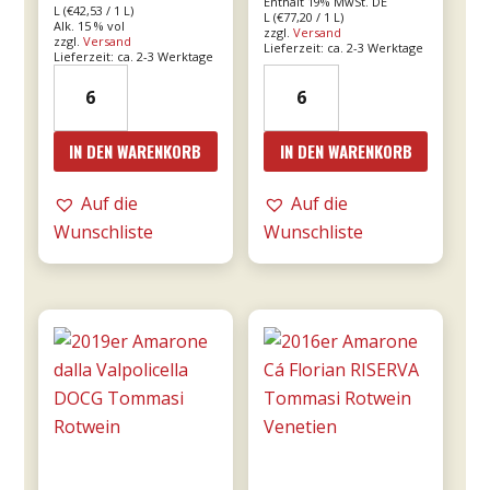
Enthält 19% MwSt. DE
L (
€
42,53
/ 1 L)
L (
€
77,20
/ 1 L)
Alk. 15 % vol
zzgl.
Versand
zzgl.
Versand
Lieferzeit: ca. 2-3 Werktage
Lieferzeit: ca. 2-3 Werktage
15er
18er
Bricco
Mille
Bonfante
e
IN DEN WARENKORB
IN DEN WARENKORB
DOCG
una
riserva
notte
Auf die
Auf die
0,75l
DOC
Wunschliste
Wunschliste
Menge
0,75l
-
Donnafugata
Menge