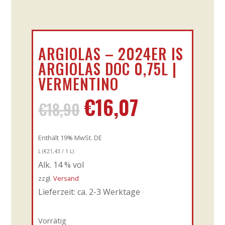
ARGIOLAS – 2024ER IS
ARGIOLAS DOC 0,75L |
VERMENTINO
€
16,07
Ursprünglicher
Aktueller
€
18,90
Preis
Preis
war:
ist:
Enthält 19% MwSt. DE
€18,90
€16,07.
L (
€
21,43
/ 1 L)
Alk. 14 % vol
zzgl.
Versand
Lieferzeit: ca. 2-3 Werktage
Vorrätig