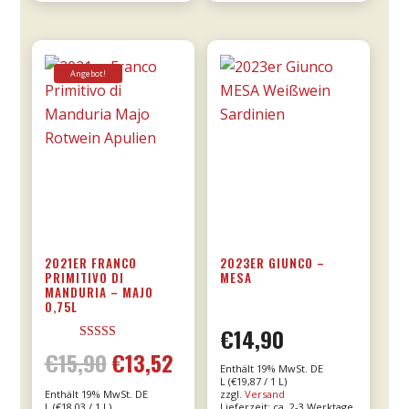
Tommasi
Tommasi
Menge
Menge
Angebot!
2021ER FRANCO
2023ER GIUNCO –
PRIMITIVO DI
MESA
MANDURIA – MAJO
0,75L
€
14,90
Bewertet mit
€
15,90
€
13,52
Ursprünglicher
Aktueller
5.00
Enthält 19% MwSt. DE
von 5
L (
€
19,87
/ 1 L)
Enthält 19% MwSt. DE
zzgl.
Versand
Preis
Preis
L (
€
18,03
/ 1 L)
Lieferzeit: ca. 2-3 Werktage