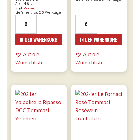
Alk. 14 % vol
zzgl.
Versand
war:
ist:
Lieferzeit: ca. 2-3 Werktage
2021er
2023er
€15,90
€13,52.
Franco
Giunco
Primitivo
-
IN DEN WARENKORB
IN DEN WARENKORB
di
MESA
Manduria
Menge
Auf die
Auf die
-
Wunschliste
Wunschliste
Majo
0,75l
Menge