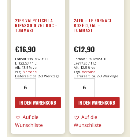
21ER VALPOLICELLA
24ER – LE FORNACI
RIPASSO 0,75L DOC –
ROSÉ 0,75L –
TOMMASI
TOMMASI
€
16,90
€
12,90
Enthält 19% MwSt. DE
Enthält 19% MwSt. DE
L (
€
22,53
/ 1 L)
L (
€
17,20
/ 1 L)
Alk. 13,5 % vol
Alk. 12,5 % vol
zzgl.
Versand
zzgl.
Versand
Lieferzeit: ca. 2-3 Werktage
Lieferzeit: ca. 2-3 Werktage
21er
24er
Valpolicella
-
Ripasso
Le
IN DEN WARENKORB
IN DEN WARENKORB
0,75l
Fornaci
DOC
Rosé
Auf die
Auf die
-
0,75l
Wunschliste
Wunschliste
Tommasi
-