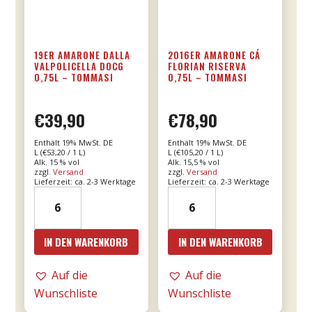
19ER AMARONE DALLA
2016ER AMARONE CÁ
VALPOLICELLA DOCG
FLORIAN RISERVA
0,75L – TOMMASI
0,75L – TOMMASI
€
39,90
€
78,90
Enthält 19% MwSt. DE
Enthält 19% MwSt. DE
L (
€
53,20
/ 1 L)
L (
€
105,20
/ 1 L)
Alk. 15 % vol
Alk. 15,5 % vol
zzgl.
Versand
zzgl.
Versand
Lieferzeit: ca. 2-3 Werktage
Lieferzeit: ca. 2-3 Werktage
19er
2016er
Amarone
Amarone
dalla
Cá
IN DEN WARENKORB
IN DEN WARENKORB
Valpolicella
Florian
DOCG
RISERVA
Auf die
Auf die
0,75l
0,75l
Wunschliste
Wunschliste
-
-