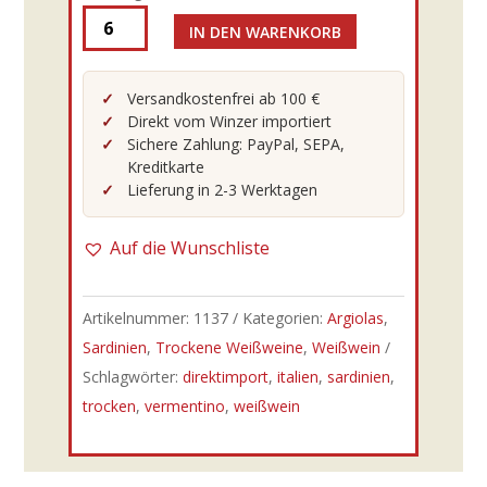
IN DEN WARENKORB
Argiolas
-
2024er
Versandkostenfrei ab 100 €
Direkt vom Winzer importiert
Is
Sichere Zahlung: PayPal, SEPA,
Argiolas
Kreditkarte
DOC
Lieferung in 2-3 Werktagen
0,75l
|
Auf die Wunschliste
Vermentino
Menge
Artikelnummer:
1137
Kategorien:
Argiolas
,
Sardinien
,
Trockene Weißweine
,
Weißwein
Schlagwörter:
direktimport
,
italien
,
sardinien
,
trocken
,
vermentino
,
weißwein