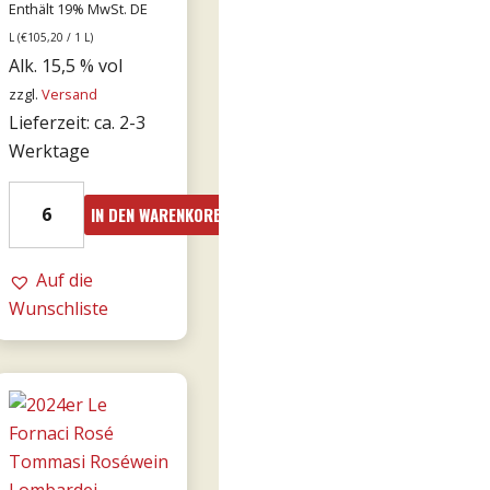
Enthält 19% MwSt. DE
L (
€
105,20
/ 1 L)
Alk. 15,5 % vol
zzgl.
Versand
Lieferzeit: ca. 2-3
Werktage
2016er
IN DEN WARENKORB
Amarone
Cá
Florian
Auf die
RISERVA
Wunschliste
0,75l
-
Tommasi
Menge