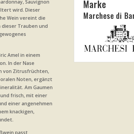
Marke
hardonnay, Sauvignon
ltert wird. Dieser
Marchese di Ba
he Wein vereint die
 dieser Trauben und
usgewogenes
Bric Amel in einem
on. In der Nase
n von Zitrusfrüchten,
loralen Noten, ergänzt
ineralität. Am Gaumen
 und frisch, mit einer
und einer angenehmen
inem knackigen,
ündet.
ißwein passt