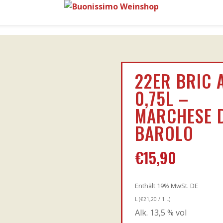
22ER BRIC 
0,75L –
MARCHESE 
BAROLO
€
15,90
Enthält 19% MwSt. DE
L (
€
21,20
/ 1 L)
Alk. 13,5 % vol