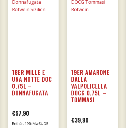
18ER MILLE E
19ER AMARONE
UNA NOTTE DOC
DALLA
0,75L –
VALPOLICELLA
DONNAFUGATA
DOCG 0,75L –
TOMMASI
€
57,90
€
39,90
Enthält 19% MwSt. DE