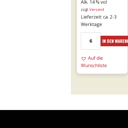
war:
ist:
Alk. 14 % vol
zzgl.
Versand
€15,90
€13,
Lieferzeit: ca. 2-3
Werktage
2021er
IN DEN WARE
Franco
Primitivo
di
Auf die
Manduria
Wunschliste
-
Majo
0,75l
Menge