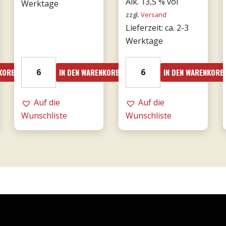
Alk. 13,5 % vol
Werktage
zzgl.
Versand
52.
Lieferzeit: ca. 2-3
Werktage
2023er
21er
NKORB
IN DEN WARENKORB
IN DEN WARENKORB
Giunco
Valpolicella
-
Ripasso
MESA
Auf die
0,75l
Auf die
Menge
Wunschliste
DOC
Wunschliste
-
Tommasi
Menge