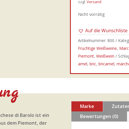
zzgl.
Versand
Nicht vorrätig
Auf die Wunschliste
Artikelnummer:
800
Kateg
Fruchtige Weißweine
,
Marc
Piemont
,
Weißwein
Schla
amel
,
bric
,
bricamel
,
march
ung
Marke
Zutate
chese di Barolo ist ein
Bewertungen (0)
aus dem Piemont, der