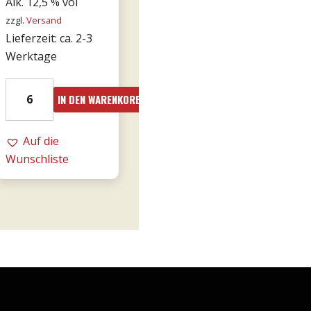
Alk. 12,5 % vol
zzgl.
Versand
Lieferzeit: ca. 2-3
Werktage
24er
IN DEN WARENKORB
-
Le
Fornaci
Auf die
Rosé
Wunschliste
0,75l
-
Tommasi
Menge