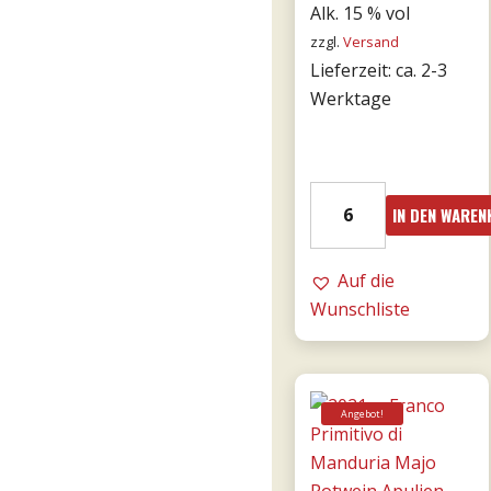
Alk. 15 % vol
zzgl.
Versand
Lieferzeit: ca. 2-3
Werktage
15er
IN DEN WARE
Bricco
Bonfante
DOCG
Auf die
riserva
Wunschliste
0,75l
Menge
Angebot!