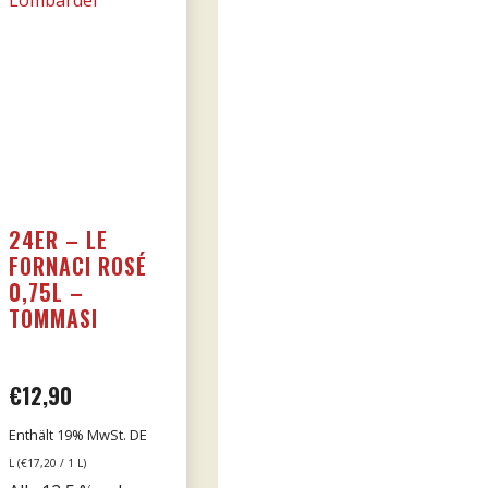
24ER – LE
FORNACI ROSÉ
0,75L –
TOMMASI
€
12,90
Enthält 19% MwSt. DE
L (
€
17,20
/ 1 L)