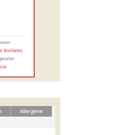
orien:
o Bonfante
,
gwörter:
ese
n
Allergene