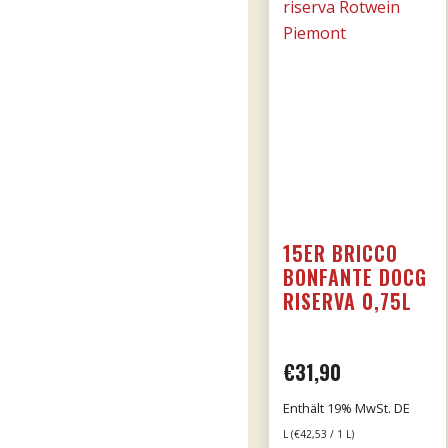
15ER BRICCO
BONFANTE DOCG
RISERVA 0,75L
€
31,90
Enthält 19% MwSt. DE
L (
€
42,53
/ 1 L)