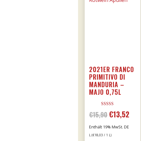
2021ER FRANCO
PRIMITIVO DI
MANDURIA –
MAJO 0,75L
Bewertet mit
€
13,52
Ursprünglic
Aktu
€
15,90
5.00
von 5
Preis
Prei
Enthält 19% MwSt. DE
L (
€
18,03
/ 1 L)