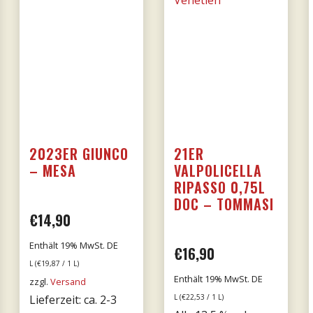
2023ER GIUNCO
21ER
– MESA
VALPOLICELLA
RIPASSO 0,75L
DOC – TOMMASI
€
14,90
Enthält 19% MwSt. DE
her
eller
€
16,90
L (
€
19,87
/ 1 L)
Enthält 19% MwSt. DE
s
zzgl.
Versand
Lieferzeit: ca. 2-3
L (
€
22,53
/ 1 L)