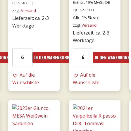
Enthält 19% MwSt. DE
L (
€
77,20
/ 1 L)
zzgl.
Versand
L (
€
53,20
/ 1 L)
Alk. 15 % vol
Lieferzeit: ca. 2-3
Werktage
zzgl.
Versand
Lieferzeit: ca. 2-3
Werktage
18er
19er
NKORB
IN DEN WARENKORB
IN DEN WARENKORB
Mille
Amarone
e
dalla
una
Auf die
Valpolicella
Auf die
notte
Wunschliste
DOCG
Wunschliste
DOC
0,75l
0,75l
-
-
Tommasi
Donnafugata
Menge
Menge