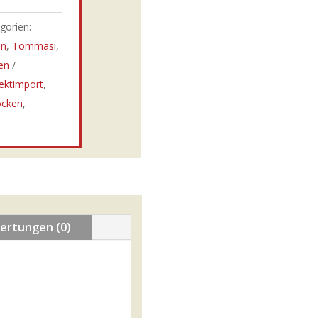
gorien:
in
,
Tommasi
,
en
rektimport
,
ocken
,
ertungen (0)