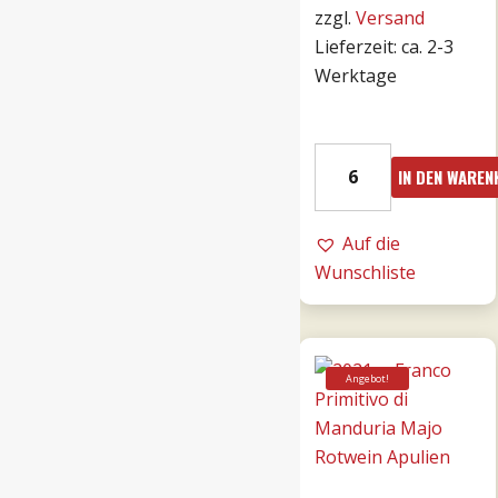
zzgl.
Versand
Lieferzeit: ca. 2-3
Werktage
15er
IN DEN WARE
Bricco
Bonfante
DOCG
Auf die
riserva
Wunschliste
0,75l
Menge
Angebot!