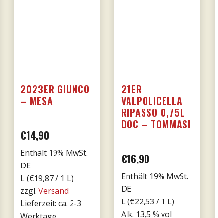
2023ER GIUNCO
21ER
– MESA
VALPOLICELLA
RIPASSO 0,75L
DOC – TOMMASI
€
14,90
Enthält 19% MwSt.
her
eller
€
16,90
DE
Enthält 19% MwSt.
L (
€
19,87
/ 1 L)
s
DE
zzgl.
Versand
L (
€
22,53
/ 1 L)
Lieferzeit: ca. 2-3
Alk. 13,5 % vol
Werktage