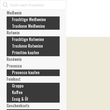
Products
Mein Konto
search
Anmelden / Konto erstellen
Weißwein
Meine Bestellungen
Fruchtige Weißweine
Meine Rechnungen
Trockene Weißweine
Meine Adresse
Rotwein
Meine Zahlungsmethoden
Fruchtige Rotweine
Konto-Details
Trockene Rotweine
Passwort vergessen
Primitivo kaufen
Wunschliste
Roséwein
Mein Warenkorb
Prosecco
Prosecco kaufen
Feinkost
Grappa
Kaffee
Essig & Öl
Geschenksets