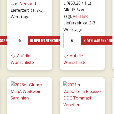
L (
€
53,20
/ 1 L)
zzgl.
Versand
Alk. 15 % vol
Lieferzeit: ca. 2-3
zzgl.
Versand
Werktage
Lieferzeit: ca. 2-3
Werktage
18er
19er
NKORB
IN DEN WARENKORB
IN DEN WARENKORB
Mille
Amarone
e
dalla
una
Auf die
Valpolicella
Auf die
notte
Wunschliste
DOCG
Wunschliste
DOC
0,75l
0,75l
-
-
Tommasi
Donnafugata
Menge
Menge