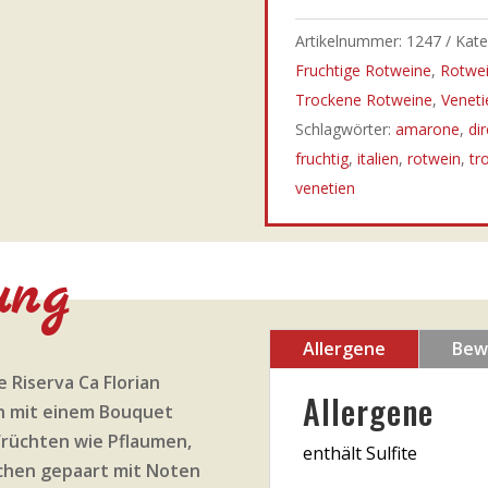
Artikelnummer:
1247
Kate
Fruchtige Rotweine
,
Rotwe
Trockene Rotweine
,
Veneti
Schlagwörter:
amarone
,
di
fruchtig
,
italien
,
rotwein
,
tr
venetien
ung
Allergene
Bew
Riserva Ca Florian
Allergene
h mit einem Bouquet
rüchten wie Pflaumen,
enthält Sulfite
chen gepaart mit Noten