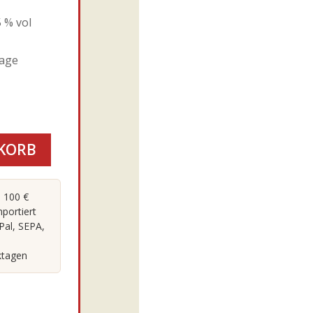
5 % vol
tage
KORB
 100 €
portiert
Pal, SEPA,
ktagen