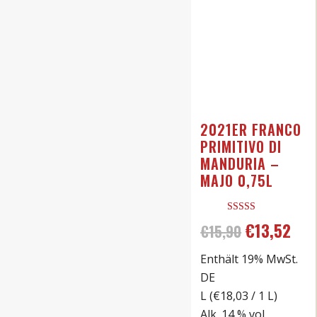
2021ER FRANCO
PRIMITIVO DI
MANDURIA –
MAJO 0,75L
Bewertet mit
€
13,52
Ursprünglic
Aktu
€
15,90
5.00
von 5
Enthält 19% MwSt.
Preis
Prei
DE
war:
ist:
L (
€
18,03
/ 1 L)
Alk. 14 % vol