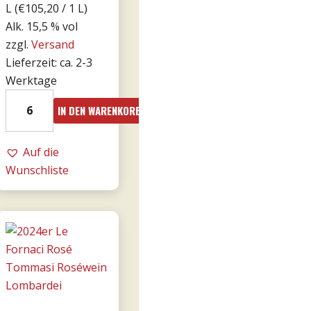
L (
€
105,20
/ 1 L)
Alk. 15,5 % vol
zzgl.
Versand
Lieferzeit: ca. 2-3
Werktage
2016er
IN DEN WARENKORB
Amarone
Cá
Florian
Auf die
RISERVA
Wunschliste
0,75l
-
Tommasi
Menge