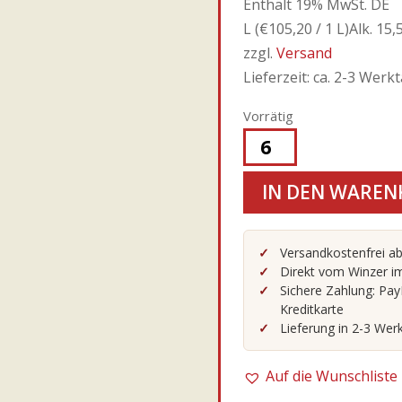
Enthält 19% MwSt. DE
L (
€
105,20
/ 1 L)
Alk. 15,
zzgl.
Versand
Lieferzeit: ca. 2-3 Werk
Vorrätig
2016er
Amarone
IN DEN WAREN
Cá
Florian
RISERVA
Versandkostenfrei ab
Direkt vom Winzer im
0,75l
Sichere Zahlung: Pay
-
Kreditkarte
Tommasi
Lieferung in 2-3 Wer
Menge
Auf die Wunschliste