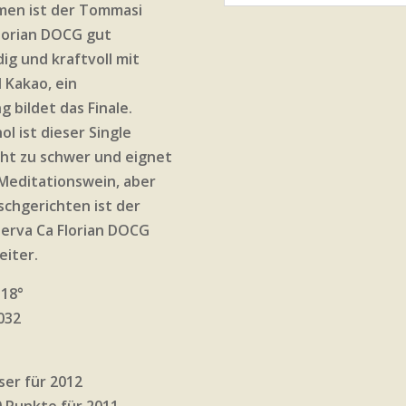
men ist der Tommasi
lorian DOCG gut
ig und kraftvoll mit
 Kakao, ein
 bildet das Finale.
l ist dieser Single
ht zu schwer und eignet
 Meditationswein, aber
ischgerichten ist der
erva Ca Florian DOCG
eiter.
-18°
2032
ser für 2012
0 Punkte für 2011