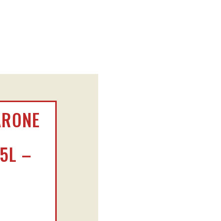
ARONE
5L –