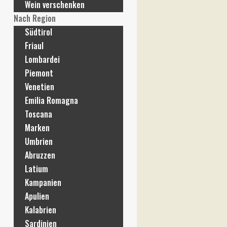
Wein verschenken
Nach Region
Südtirol
Friaul
Lombardei
Piemont
Venetien
Emilia Romagna
Toscana
Marken
Umbrien
Abruzzen
Latium
Kampanien
Apulien
Kalabrien
Sardinien