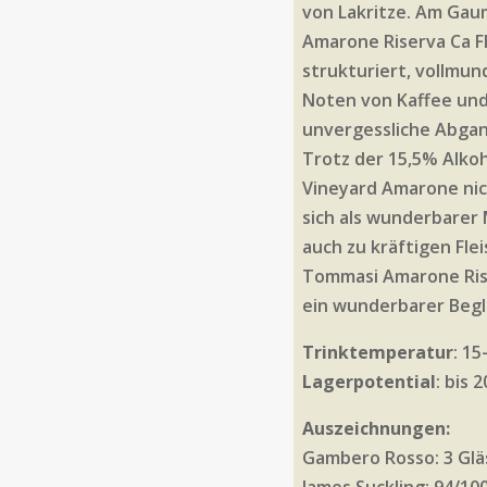
von Lakritze. Am Gau
Amarone Riserva Ca F
strukturiert, vollmund
Noten von Kaffee und
unvergessliche Abgang
Trotz der 15,5% Alkoho
Vineyard Amarone nic
sich als wunderbarer
auch zu kräftigen Fle
Tommasi Amarone Ris
ein wunderbarer Begl
Trinktemperatur
: 15
Lagerpotential
: bis 
Auszeichnungen:
Gambero Rosso: 3 Glä
James Suckling: 94/10