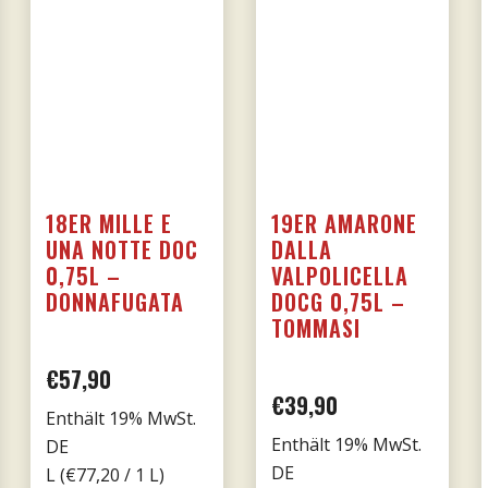
18ER MILLE E
19ER AMARONE
UNA NOTTE DOC
DALLA
0,75L –
VALPOLICELLA
DONNAFUGATA
DOCG 0,75L –
TOMMASI
€
57,90
€
39,90
Enthält 19% MwSt.
Enthält 19% MwSt.
DE
DE
L (
€
77,20
/ 1 L)