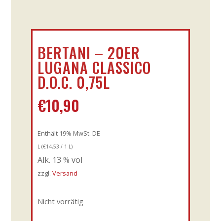
BERTANI – 20ER
LUGANA CLASSICO
D.O.C. 0,75L
€
10,90
Enthält 19% MwSt. DE
L (
€
14,53
/ 1 L)
Alk. 13 % vol
zzgl.
Versand
Nicht vorrätig