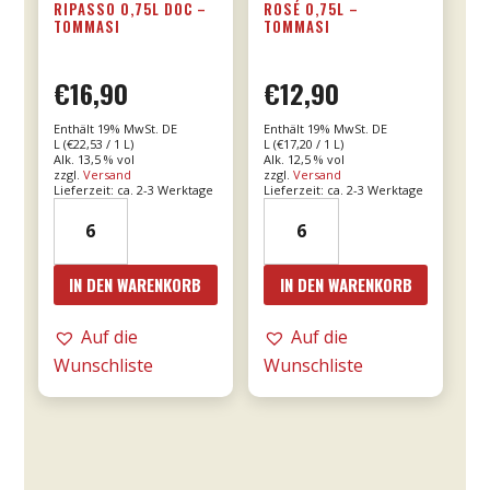
RIPASSO 0,75L DOC –
ROSÉ 0,75L –
TOMMASI
TOMMASI
€
16,90
€
12,90
Enthält 19% MwSt. DE
Enthält 19% MwSt. DE
L (
€
22,53
/ 1 L)
L (
€
17,20
/ 1 L)
Alk. 13,5 % vol
Alk. 12,5 % vol
zzgl.
Versand
zzgl.
Versand
Lieferzeit: ca. 2-3 Werktage
Lieferzeit: ca. 2-3 Werktage
21er
24er
Valpolicella
-
Ripasso
Le
IN DEN WARENKORB
IN DEN WARENKORB
0,75l
Fornaci
DOC
Rosé
Auf die
Auf die
-
0,75l
Wunschliste
Wunschliste
Tommasi
-
Menge
Tommasi
Menge