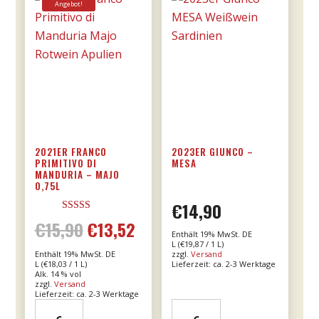
Angebot!
2021ER FRANCO
2023ER GIUNCO –
PRIMITIVO DI
MESA
MANDURIA – MAJO
0,75L
€
14,90
Bewertet mit
€
15,90
€
13,52
Ursprünglicher
Aktueller
5.00
Enthält 19% MwSt. DE
von 5
L (
€
19,87
/ 1 L)
Enthält 19% MwSt. DE
zzgl.
Versand
Preis
Preis
L (
€
18,03
/ 1 L)
Lieferzeit: ca. 2-3 Werktage
Alk. 14 % vol
zzgl.
Versand
war:
ist:
Lieferzeit: ca. 2-3 Werktage
2021er
2023er