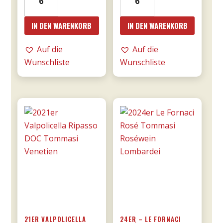
€15,90
€13,52.
Franco
Giunco
Primitivo
-
IN DEN WARENKORB
IN DEN WARENKORB
di
MESA
Manduria
Menge
Auf die
Auf die
-
Wunschliste
Wunschliste
Majo
0,75l
Menge
21ER VALPOLICELLA
24ER – LE FORNACI