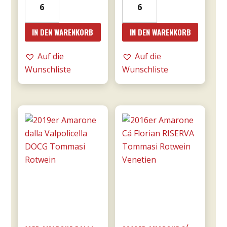
Bricco
Mille
Bonfante
e
IN DEN WARENKORB
IN DEN WARENKORB
DOCG
una
riserva
notte
Auf die
Auf die
0,75l
DOC
Wunschliste
Wunschliste
Menge
0,75l
-
Donnafugata
Menge