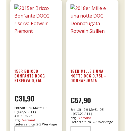
15ER BRICCO
18ER MILLE E UNA
BONFANTE DOCG
NOTTE DOC 0,75L –
RISERVA 0,75L
DONNAFUGATA
€
31,90
€
57,90
Enthält 19% MwSt. DE
Enthält 19% MwSt. DE
L (
€
42,53
/ 1 L)
L (
€
77,20
/ 1 L)
Alk. 15 % vol
zzgl.
Versand
zzgl.
Versand
Lieferzeit: ca. 2-3 Werktage
Lieferzeit: ca. 2-3 Werktage
15er
18er