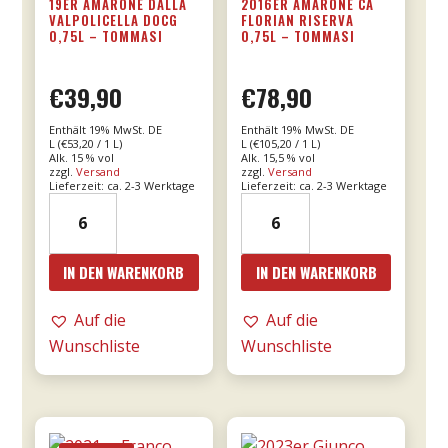
19ER AMARONE DALLA
2016ER AMARONE CÁ
VALPOLICELLA DOCG
FLORIAN RISERVA
0,75L – TOMMASI
0,75L – TOMMASI
€
39,90
€
78,90
Enthält 19% MwSt. DE
Enthält 19% MwSt. DE
L (
€
53,20
/ 1 L)
L (
€
105,20
/ 1 L)
Alk. 15 % vol
Alk. 15,5 % vol
zzgl.
Versand
zzgl.
Versand
Lieferzeit: ca. 2-3 Werktage
Lieferzeit: ca. 2-3 Werktage
19er
2016er
Amarone
Amarone
dalla
Cá
IN DEN WARENKORB
IN DEN WARENKORB
Valpolicella
Florian
DOCG
RISERVA
Auf die
Auf die
0,75l
0,75l
Wunschliste
Wunschliste
-
-
Tommasi
Tommasi
Menge
Menge