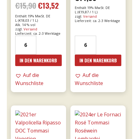
Bewertet mit
€
15,90
€
13,52
Ursprünglicher
Aktueller
5.00
Enthält 19% MwSt. DE
von 5
L (
€
19,87
/ 1 L)
Enthält 19% MwSt. DE
zzgl.
Versand
Preis
Preis
L (
€
18,03
/ 1 L)
Lieferzeit: ca. 2-3 Werktage
Alk. 14 % vol
zzgl.
Versand
war:
ist:
Lieferzeit: ca. 2-3 Werktage
2021er
2023er
€15,90
€13,52.
Franco
Giunco
Primitivo
-
IN DEN WARENKORB
IN DEN WARENKORB
di
MESA
Manduria
Menge
Auf die
Auf die
-
Wunschliste
Wunschliste
Majo
0,75l
Menge