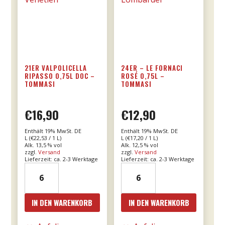
21ER VALPOLICELLA
24ER – LE FORNACI
RIPASSO 0,75L DOC –
ROSÉ 0,75L –
TOMMASI
TOMMASI
€
16,90
€
12,90
Enthält 19% MwSt. DE
Enthält 19% MwSt. DE
L (
€
22,53
/ 1 L)
L (
€
17,20
/ 1 L)
Alk. 13,5 % vol
Alk. 12,5 % vol
zzgl.
Versand
zzgl.
Versand
Lieferzeit: ca. 2-3 Werktage
Lieferzeit: ca. 2-3 Werktage
21er
24er
Valpolicella
-
Ripasso
Le
IN DEN WARENKORB
IN DEN WARENKORB
0,75l
Fornaci
DOC
Rosé