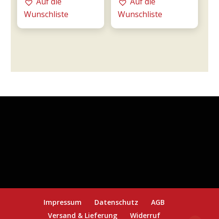
Auf die
Auf die
-
0,75l
Wunschliste
Wunschliste
Tommasi
-
Menge
Tommasi
Menge
Impressum
Datenschutz
AGB
Versand & Lieferung
Widerruf