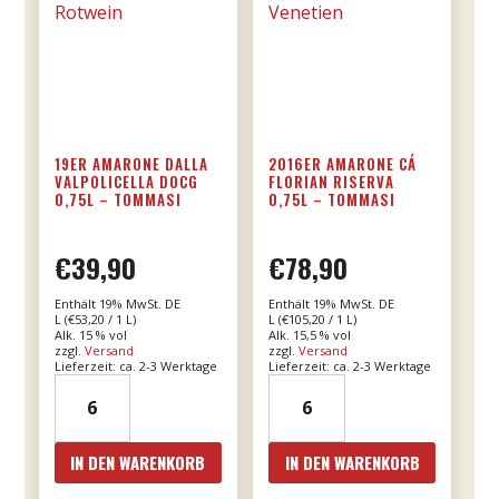
19ER AMARONE DALLA
2016ER AMARONE CÁ
VALPOLICELLA DOCG
FLORIAN RISERVA
0,75L – TOMMASI
0,75L – TOMMASI
€
39,90
€
78,90
Enthält 19% MwSt. DE
Enthält 19% MwSt. DE
L (
€
53,20
/ 1 L)
L (
€
105,20
/ 1 L)
Alk. 15 % vol
Alk. 15,5 % vol
zzgl.
Versand
zzgl.
Versand
Lieferzeit: ca. 2-3 Werktage
Lieferzeit: ca. 2-3 Werktage
19er
2016er
Amarone
Amarone
dalla
Cá
IN DEN WARENKORB
IN DEN WARENKORB
Valpolicella
Florian