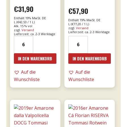
€
31,90
€
57,90
Enthält 19% MwSt. DE
Enthält 19% MwSt. DE
L (
€
42,53
/ 1 L)
L (
€
77,20
/ 1 L)
Alk. 15 % vol
zzgl.
Versand
zzgl.
Versand
Lieferzeit: ca. 2-3 Werktage
Lieferzeit: ca. 2-3 Werktage
15er
18er
Bricco
Mille
Bonfante
e
IN DEN WARENKORB
IN DEN WARENKORB
DOCG
una
riserva
notte
Auf die
Auf die
0,75l
DOC
Wunschliste
Wunschliste
Menge
0,75l
-
Donnafugata
Menge