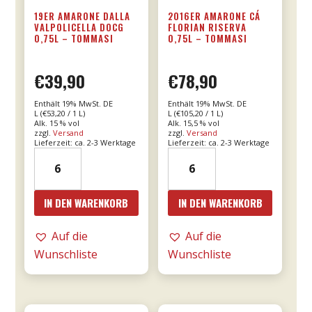
19ER AMARONE DALLA
2016ER AMARONE CÁ
VALPOLICELLA DOCG
FLORIAN RISERVA
0,75L – TOMMASI
0,75L – TOMMASI
€
39,90
€
78,90
Enthält 19% MwSt. DE
Enthält 19% MwSt. DE
L (
€
53,20
/ 1 L)
L (
€
105,20
/ 1 L)
Alk. 15 % vol
Alk. 15,5 % vol
zzgl.
Versand
zzgl.
Versand
Lieferzeit: ca. 2-3 Werktage
Lieferzeit: ca. 2-3 Werktage
19er
2016er
Amarone
Amarone
dalla
Cá
IN DEN WARENKORB
IN DEN WARENKORB
Valpolicella
Florian
DOCG
RISERVA
Auf die
Auf die
0,75l
0,75l
Wunschliste
Wunschliste
-
-
Tommasi
Tommasi
Menge
Menge