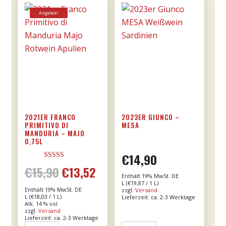
Angebot!
2021ER FRANCO
2023ER GIUNCO –
PRIMITIVO DI
MESA
MANDURIA – MAJO
0,75L
€
14,90
Bewertet mit
€
15,90
€
13,52
Ursprünglicher
Aktueller
5.00
Enthält 19% MwSt. DE
von 5
L (
€
19,87
/ 1 L)
Enthält 19% MwSt. DE
zzgl.
Versand
Preis
Preis
L (
€
18,03
/ 1 L)
Lieferzeit: ca. 2-3 Werktage
Alk. 14 % vol
zzgl.
Versand
war:
ist:
Lieferzeit: ca. 2-3 Werktage