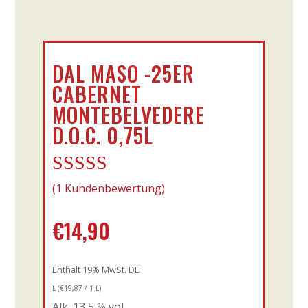
DAL MASO -25ER
CABERNET
MONTEBELVEDERE
D.O.C. 0,75L
Bewertet
(
1
Kundenbewertung)
mit
4.00
€
14,90
von 5,
basierend
auf
Enthält 19% MwSt. DE
Kundenbe
L (
€
19,87
/ 1 L)
wertung
Alk. 13,5 % vol