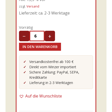
zzgl.
Versand
Lieferzeit: ca. 2-3 Werktage
Vorrätig
−
+
DAL
MASO
IN DEN WARENKORB
-25er
Cabernet
Versandkostenfrei ab 100 €
Montebelvedere
Direkt vom Winzer importiert
Sichere Zahlung: PayPal, SEPA,
D.O.C.
Kreditkarte
0,75l
Lieferung in 2-3 Werktagen
Menge
Auf die Wunschliste