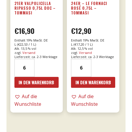
21ER VALPOLICELLA
24ER – LE FORNACI
RIPASSO 0,75L DOC –
ROSÉ 0,75L –
TOMMASI
TOMMASI
€
16,90
€
12,90
Enthält 19% MwSt. DE
Enthält 19% MwSt. DE
L (
€
22,53
/ 1 L)
L (
€
17,20
/ 1 L)
Alk. 13,5 % vol
Alk. 12,5 % vol
zzgl.
Versand
zzgl.
Versand
Lieferzeit: ca. 2-3 Werktage
Lieferzeit: ca. 2-3 Werktage
21er
24er
Valpolicella
-
Ripasso
Le
IN DEN WARENKORB
IN DEN WARENKORB
0,75l
Fornaci
DOC
Rosé
Auf die
Auf die
-
0,75l
Wunschliste
Wunschliste
Tommasi
-
Menge
Tommasi
Menge