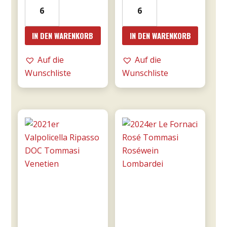
2021er
2023er
€15,90
€13,52.
Franco
Giunco
Primitivo
-
IN DEN WARENKORB
IN DEN WARENKORB
di
MESA
Manduria
Menge
Auf die
Auf die
-
Wunschliste
Wunschliste
Majo
0,75l
Menge