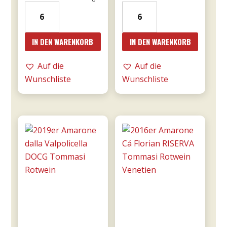
15er
18er
Bricco
Mille
Bonfante
e
IN DEN WARENKORB
IN DEN WARENKORB
DOCG
una
riserva
notte
Auf die
Auf die
0,75l
DOC
Wunschliste
Wunschliste
Menge
0,75l
-
Donnafugata
Menge