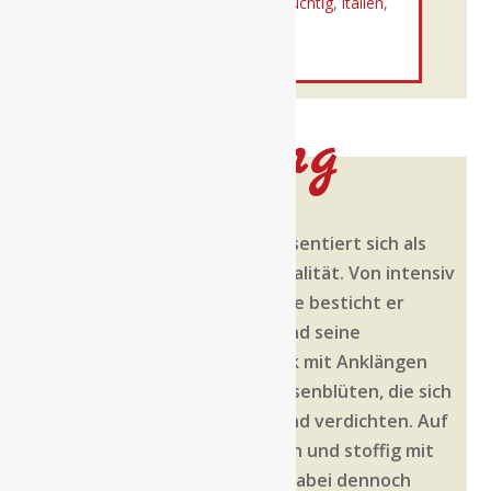
Schlagwörter:
direktimport
,
fruchtig
,
italien
,
südtirol
,
weißwein
Beschreibung
Dieser Gewürztraminer präsentiert sich als
ein Wein von hoher Individualität. Von intensiv
leuchtend strohgelber Farbe besticht er
durch seine Kompaktheit und seine
unverwechselbare Aromatik mit Anklängen
von Trockenblumen und Rosenblüten, die sich
im Glas stetig ausbreiten und verdichten. Auf
der Zunge erscheint er reich und stoffig mit
einem dichten Körper und dabei dennoch