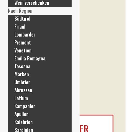
Wein verschenken
Nach Region
Südtirol
Friaul
Lombardei
Piemont
Venetien
Emilia Romagna
Toscana
Marken
Umbrien
Abruzzen
Latium
Kampanien
Apulien
Kalabrien
HOFSTÄTTER 19ER
Sardinien