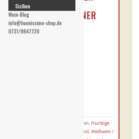
JOSEPH
Sizilien
GEWÜRZTRAMINER
Wein-Blog
info@buonissimo-shop.de
€
16,90
0731/9847720
Enthält 19% MwSt. DE
L (
€
22,53
/ 1 L)
Alk. 14,5 % vol
zzgl.
Versand
Nicht vorrätig
Auf die Wunschliste
Artikelnummer:
413
Kategorien:
Fruchtige
Weißweine
,
J.Hofstätter
,
Südtirol
,
Weißwein