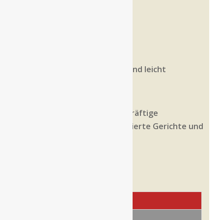
frisch und lebhaft.
Rebsorte
Gewürztraminer
Boden
Lockere, gut durchlüftete und leicht
erwärmbare Mergelböden.
Speiseempfehlung
Als Aperitif, Krustentiere, kräftige
Vorspeisen, asiatisch orientierte Gerichte und
Gorgonzola-Käse.
Serviertemperatur
8° – 10° C
Marke
Allergene