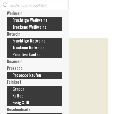
Products
Mein Konto
search
Anmelden / Konto erstellen
Weißwein
Meine Bestellungen
Fruchtige Weißweine
Meine Rechnungen
Trockene Weißweine
Meine Adresse
Rotwein
Meine Zahlungsmethoden
Fruchtige Rotweine
Konto-Details
Trockene Rotweine
Passwort vergessen
Primitivo kaufen
Wunschliste
Roséwein
Mein Warenkorb
Prosecco
Prosecco kaufen
Feinkost
Grappa
Kaffee
Essig & Öl
Geschenksets