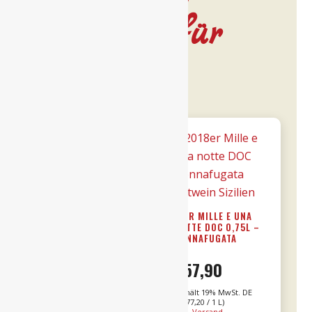
Leckeres für
dich…
15ER BRICCO
18ER MILLE E UNA
BONFANTE DOCG
NOTTE DOC 0,75L –
RISERVA 0,75L
DONNAFUGATA
€
31,90
€
57,90
Enthält 19% MwSt. DE
Enthält 19% MwSt. DE
L (
€
42,53
/ 1 L)
L (
€
77,20
/ 1 L)
Alk. 15 % vol
zzgl.
Versand