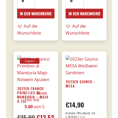
Amarone
Amarone
dalla
Cá
IN DEN WARENKORB
IN DEN WARENKORB
Valpolicella
Florian
DOCG
RISERVA
Auf die
Auf die
0,75l
0,75l
Wunschliste
Wunschliste
-
-
Tommasi
Tommasi
Menge
Menge
Angebot!
2023ER GIUNCO –
MESA
2021ER FRANCO
PRIMITIVO DI
Bewe
MANDURIA – MAJO
rtet mit
0,75L
€
14,90
5.00
von 5
Enthält 19% MwSt. DE
€
15,90
€
13,52
Ursprünglicher
Aktueller
L (
€
19,87
/ 1 L)