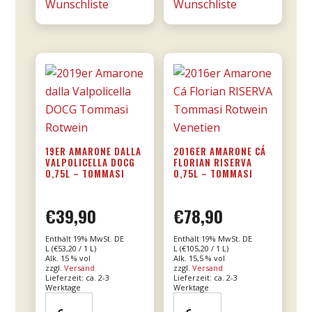
Wunschliste
Wunschliste
Menge
0,75l
-
Donnafugata
Menge
19ER AMARONE DALLA
2016ER AMARONE CÁ
VALPOLICELLA DOCG
FLORIAN RISERVA
0,75L – TOMMASI
0,75L – TOMMASI
€
39,90
€
78,90
Enthält 19% MwSt. DE
Enthält 19% MwSt. DE
L (
€
53,20
/ 1 L)
L (
€
105,20
/ 1 L)
Alk. 15 % vol
Alk. 15,5 % vol
zzgl.
Versand
zzgl.
Versand
Lieferzeit: ca. 2-3
Lieferzeit: ca. 2-3
Werktage
Werktage
19er
2016er