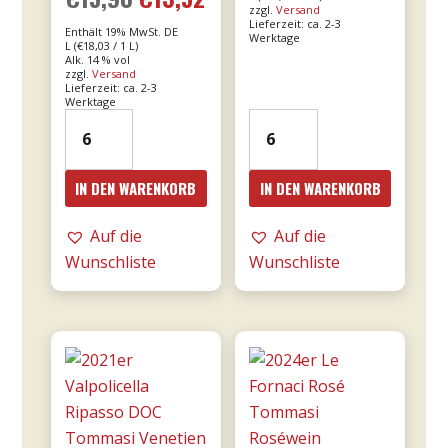
zzgl.
Versand
Lieferzeit: ca. 2-3
Enthält 19% MwSt. DE
Preis
Preis
Werktage
L (
€
18,03
/ 1 L)
Alk. 14 % vol
zzgl.
Versand
war:
ist:
Lieferzeit: ca. 2-3
Werktage
2021er
2023er
€15,90
€13,52.
Franco
Giunco
Primitivo
-
IN DEN WARENKORB
IN DEN WARENKORB
di
MESA
Manduria
Menge
Auf die
Auf die
-
Wunschliste
Wunschliste
Majo
0,75l
Menge