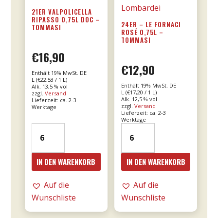
21ER VALPOLICELLA
RIPASSO 0,75L DOC –
24ER – LE FORNACI
TOMMASI
ROSÉ 0,75L –
TOMMASI
€
16,90
€
12,90
Enthält 19% MwSt. DE
L (
€
22,53
/ 1 L)
Enthält 19% MwSt. DE
Alk. 13,5 % vol
L (
€
17,20
/ 1 L)
zzgl.
Versand
Alk. 12,5 % vol
Lieferzeit: ca. 2-3
zzgl.
Versand
Werktage
Lieferzeit: ca. 2-3
Werktage
21er
24er
Valpolicella
-
Ripasso
Le
IN DEN WARENKORB
IN DEN WARENKORB
0,75l
Fornaci
DOC
Rosé
Auf die
Auf die
-
0,75l
Wunschliste
Wunschliste
Tommasi
-
Menge
Tommasi