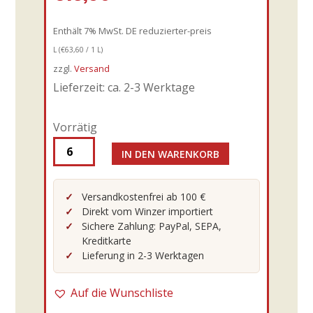
Enthält 7% MwSt. DE reduzierter-preis
L (
€
63,60
/ 1 L)
zzgl.
Versand
Lieferzeit: ca. 2-3 Werktage
Vorrätig
IN DEN WARENKORB
Leonardi
-
Dama
Versandkostenfrei ab 100 €
Direkt vom Winzer importiert
3Anni
Sichere Zahlung: PayPal, SEPA,
250ml
Kreditkarte
Menge
Lieferung in 2-3 Werktagen
Auf die Wunschliste