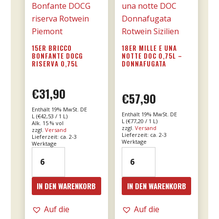
15ER BRICCO
18ER MILLE E UNA
BONFANTE DOCG
NOTTE DOC 0,75L –
RISERVA 0,75L
DONNAFUGATA
€
31,90
€
57,90
Enthält 19% MwSt. DE
Enthält 19% MwSt. DE
L (
€
42,53
/ 1 L)
L (
€
77,20
/ 1 L)
Alk. 15 % vol
zzgl.
Versand
zzgl.
Versand
Lieferzeit: ca. 2-3
Lieferzeit: ca. 2-3
Werktage
Werktage
15er
18er
Bricco
Mille
Bonfante
e
IN DEN WARENKORB
IN DEN WARENKORB
DOCG
una
riserva
notte
Auf die
Auf die
0,75l
DOC