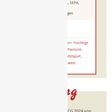
Sichere Zahlung: PayPal, SEPA,
Preste
Kreditkarte
Roero
Lieferung in 2-3 Werktagen
Arneis
DOCG
Auf die Wunschliste
0,75l
Menge
Artikelnummer:
846
Kategorien:
Fruchtige
Weißweine
,
Marco Bonfante
,
Piemont
,
Weißwein
Schlagwörter:
direktimport
,
fruchtig
,
italien
,
piemont
,
weißwein
Beschreibung
Der Preste Roero Arneis DOCG 2024 von