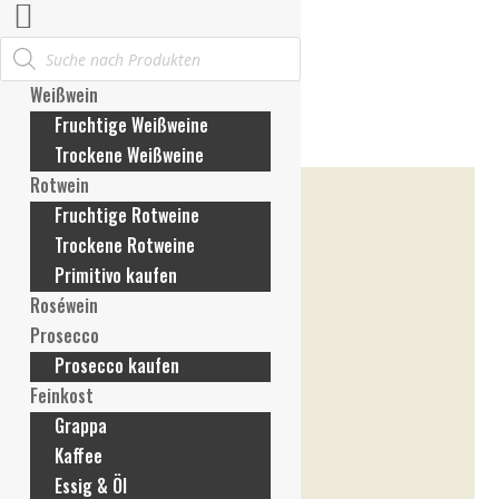
Products
Mein Konto
search
Anmelden / Konto erstellen
Weißwein
Meine Bestellungen
Fruchtige Weißweine
Meine Rechnungen
Trockene Weißweine
Meine Adresse
Rotwein
Meine Zahlungsmethoden
Fruchtige Rotweine
Konto-Details
Trockene Rotweine
Passwort vergessen
Primitivo kaufen
Wunschliste
Roséwein
Mein Warenkorb
Prosecco
Prosecco kaufen
Feinkost
Grappa
Kaffee
Essig & Öl