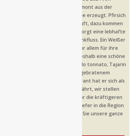
Marco Bonfante wird im Piemont aus der
autochthonen Arneis-Traube erzeugt. Pfirsich
und Aprikose prägen den Duft, dazu kommen
weiße Blüten, am Gaumen sorgt eine lebhafte
Säure für Spannung und Trinkfluss. Ein Weißer
aus einer Region, die man vor allem für ihre
Roten kennt, und gerade deshalb eine schöne
Abwechslung. Passt zu Vitello tonnato, Tajarin
mit Butter und Salbei oder gebratenem
Saibling. In unserem Restaurant hat er sich als
Begleiter der Antipasti bewährt, wir stellen
ihn gern auf den Tisch, bevor die kräftigeren
Gänge kommen. Wenn Sie tiefer in die Region
einsteigen möchten, finden Sie unsere ganze
Auswahl unter
Piemont
.