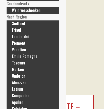
Geschenksets
Wein verschenken
Nach Region
Südtirol
Friaul
Lombardei
Piemont
Venetien
Emilia Romagna
Toscana
Marken
Umbrien
Abruzzen
Latium
Kampanien
Apulien
MARCO BONFANTE –
Kalabrien