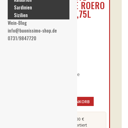
2024ER PRESTE ROERO
Sardinien
ARNEIS DOCG 0,75L
Sizilien
Wein-Blog
€
13,90
info@buonissimo-shop.de
0731/9847720
Enthält 19% MwSt. DE
L (
€
18,53
/ 1 L)
Alk. 13,5 % vol
zzgl.
Versand
Lieferzeit: ca. 2-3 Werktage
Vorrätig
IN DEN WARENKORB
Marco
Bonfante
-
Versandkostenfrei ab 100 €
Direkt vom Winzer importiert
2024er