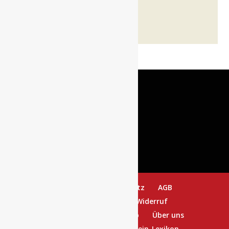
Impressum
Datenschutz
AGB
Versand & Lieferung
Widerruf
Zahlungsarten
Warenkorb
Über uns
Sitemap
Wein-Blog
Wein-Lexikon