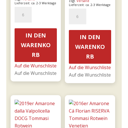
zzgl.
Versand
Lieferzeit: ca. 2-3 Werktage
Lieferzeit: ca. 2-3 Werktage
15er
18er
Bricco
Mille
Bonfante
e
DOCG
una
IN DEN
IN DEN
riserva
notte
WARENKO
WARENKO
0,75l
DOC
RB
Menge
RB
0,75l
-
Auf die Wunschliste
Auf die Wunschliste
Donnafugata
Auf die Wunschliste
Auf die Wunschliste
Menge