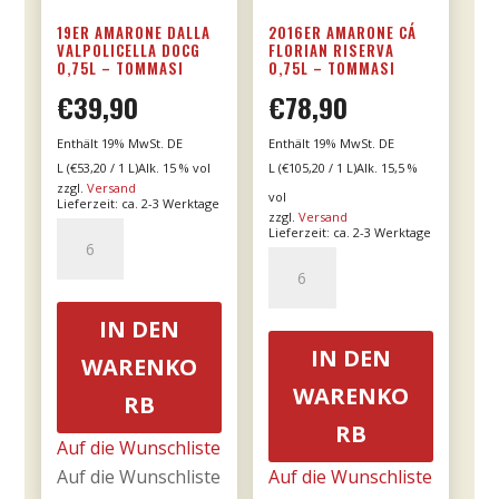
19ER AMARONE DALLA
2016ER AMARONE CÁ
VALPOLICELLA DOCG
FLORIAN RISERVA
0,75L – TOMMASI
0,75L – TOMMASI
€
39,90
€
78,90
Enthält 19% MwSt. DE
Enthält 19% MwSt. DE
L (
€
53,20
/ 1 L)
Alk. 15 % vol
L (
€
105,20
/ 1 L)
Alk. 15,5 %
zzgl.
Versand
vol
Lieferzeit: ca. 2-3 Werktage
zzgl.
Versand
19er
Lieferzeit: ca. 2-3 Werktage
Amarone
2016er
dalla
Amarone
Valpolicella
Cá
IN DEN
DOCG
Florian
IN DEN
WARENKO
0,75l
RISERVA
WARENKO
RB
-
0,75l
RB
Tommasi
-
Auf die Wunschliste
Menge
Tommasi
Auf die Wunschliste
Auf die Wunschliste
Menge