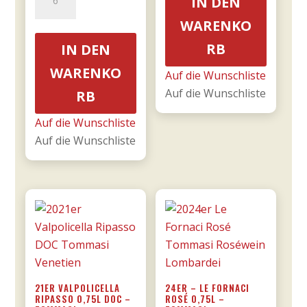
IN DEN
€15,90
€13,52.
Franco
Menge
WARENKO
Primitivo
di
RB
IN DEN
Manduria
WARENKO
Auf die Wunschliste
-
Auf die Wunschliste
RB
Majo
0,75l
Auf die Wunschliste
Menge
Auf die Wunschliste
21ER VALPOLICELLA
24ER – LE FORNACI
RIPASSO 0,75L DOC –
ROSÉ 0,75L –