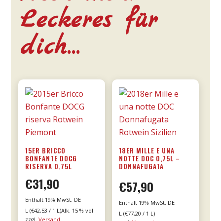
Leckeres für
dich…
15ER BRICCO
18ER MILLE E UNA
BONFANTE DOCG
NOTTE DOC 0,75L –
RISERVA 0,75L
DONNAFUGATA
€
31,90
€
57,90
Enthält 19% MwSt. DE
Enthält 19% MwSt. DE
L (
€
42,53
/ 1 L)
Alk. 15 % vol
L (
€
77,20
/ 1 L)
zzgl.
Versand