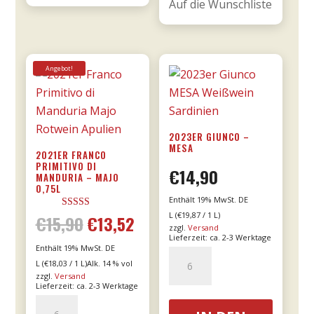
Auf die Wunschliste
Angebot!
2023ER GIUNCO –
MESA
2021ER FRANCO
PRIMITIVO DI
€
14,90
MANDURIA – MAJO
0,75L
Enthält 19% MwSt. DE
L (
€
19,87
/ 1 L)
Bewertet mit
€
15,90
€
13,52
Ursprünglicher
Aktueller
5.00
zzgl.
Versand
von 5
Lieferzeit: ca. 2-3 Werktage
Enthält 19% MwSt. DE
Preis
Preis
2023er
L (
€
18,03
/ 1 L)
Alk. 14 % vol
Giunco
zzgl.
Versand
war:
ist:
Lieferzeit: ca. 2-3 Werktage
-
2021er
MESA