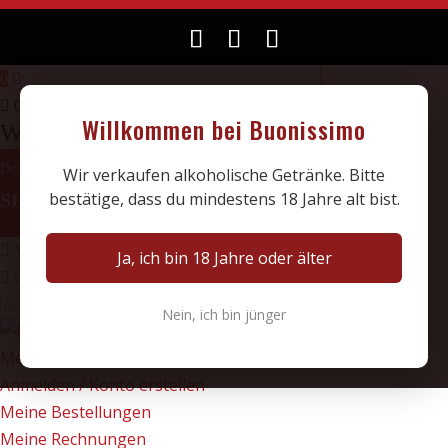
0
0
Willkommen bei Buonissimo
Warenkorb
ZURÜCK ZUM
Dein Warenkorb ist leer
Wir verkaufen alkoholische Getränke. Bitte
bestätige, dass du mindestens 18 Jahre alt bist.
SHOP
Versandkosten berechnen
Ja, ich bin 18 Jahre oder älter
Gutschein benutzen
Einreichen
Nein, ich bin jünger
Mein Konto
Anmelden / Konto erstellen
Meine Bestellungen
Meine Rechnungen