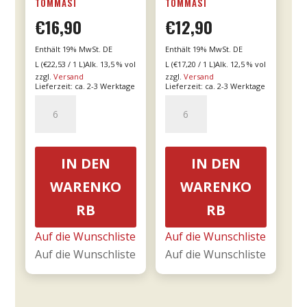
TOMMASI
TOMMASI
€
16,90
€
12,90
Enthält 19% MwSt. DE
Enthält 19% MwSt. DE
L (
€
22,53
/ 1 L)
Alk. 13,5 % vol
L (
€
17,20
/ 1 L)
Alk. 12,5 % vol
zzgl.
Versand
zzgl.
Versand
Lieferzeit: ca. 2-3 Werktage
Lieferzeit: ca. 2-3 Werktage
21er
24er
Valpolicella
-
Ripasso
Le
0,75l
Fornaci
IN DEN
IN DEN
DOC
Rosé
WARENKO
WARENKO
-
0,75l
RB
RB
Tommasi
-
Menge
Tommasi
Auf die Wunschliste
Auf die Wunschliste
Menge
Auf die Wunschliste
Auf die Wunschliste