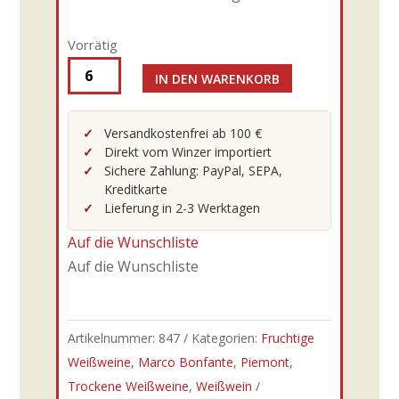
Vorrätig
IN DEN WARENKORB
Marco
Bonfante
-
Versandkostenfrei ab 100 €
Direkt vom Winzer importiert
24er
Sichere Zahlung: PayPal, SEPA,
I
Kreditkarte
Ronchetti
Lieferung in 2-3 Werktagen
Gavi
Auf die Wunschliste
del
Auf die Wunschliste
Comune
di
Gavi
Artikelnummer:
847
Kategorien:
Fruchtige
DOCG
Weißweine
,
Marco Bonfante
,
Piemont
,
0,75l
Trockene Weißweine
,
Weißwein
|