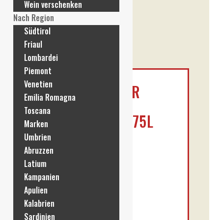
Wein verschenken
Nach Region
Südtirol
Friaul
Lombardei
Piemont
Venetien
ANGELINI – 15ER
Emilia Romagna
BRUNELLO DI
Toscana
MONTALCINO 0,75L
Marken
Umbrien
€
29,90
Abruzzen
Latium
Enthält 19% MwSt. DE
Kampanien
L (
€
39,87
/ 1 L)
Apulien
Alk. 14 % vol
Kalabrien
zzgl.
Versand
Sardinien