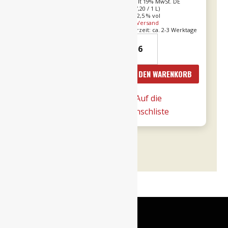
Enthält 19% MwSt. DE
Enthält 19% MwSt. DE
L (
€
22,53
/ 1 L)
L (
€
17,20
/ 1 L)
Alk. 13,5 % vol
Alk. 12,5 % vol
zzgl.
Versand
zzgl.
Versand
Lieferzeit: ca. 2-3 Werktage
Lieferzeit: ca. 2-3 Werktage
21er
24er
Valpolicella
-
Ripasso
Le
IN DEN WARENKORB
IN DEN WARENKORB
0,75l
Fornaci
DOC
Rosé
Auf die
Auf die
-
0,75l
Wunschliste
Wunschliste
Tommasi
-
Menge
Tommasi
Menge