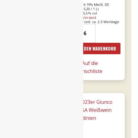
Enthält 19% MwSt. DE
Enthält 19% MwSt. DE
L (
€
53,20
/ 1 L)
L (
€
105,20
/ 1 L)
Alk. 15 % vol
Alk. 15,5 % vol
zzgl.
Versand
zzgl.
Versand
Lieferzeit: ca. 2-3 Werktage
Lieferzeit: ca. 2-3 Werktage
19er
2016er
Amarone
Amarone
dalla
Cá
IN DEN WARENKORB
IN DEN WARENKORB
Valpolicella
Florian
DOCG
RISERVA
Auf die
Auf die
0,75l
0,75l
Wunschliste
Wunschliste
-
-
Tommasi
Tommasi
Menge
Menge
Angebot!