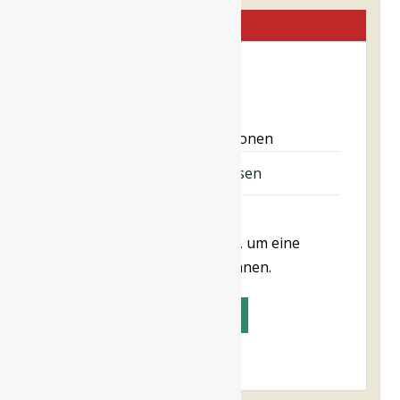
Bewertungen (0)
Bewertungen
Es gibt noch keine Rezensionen
Eine Rezension verfassen
Du musst angemeldet sein, um eine
Rezension abgeben zu können.
Anmelden