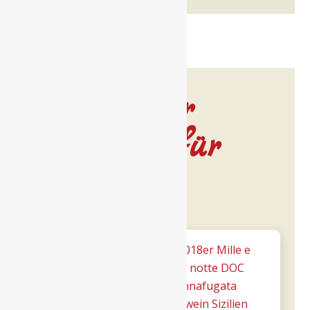
Noch mehr
Leckeres für
dich…