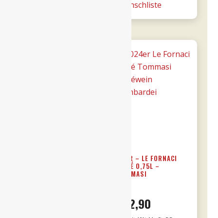
Wunschliste
Wunschliste
Majo
0,75l
Menge
21ER VALPOLICELLA
24ER – LE FORNACI
RIPASSO 0,75L DOC –
ROSÉ 0,75L –
TOMMASI
TOMMASI
€
16,90
€
12,90