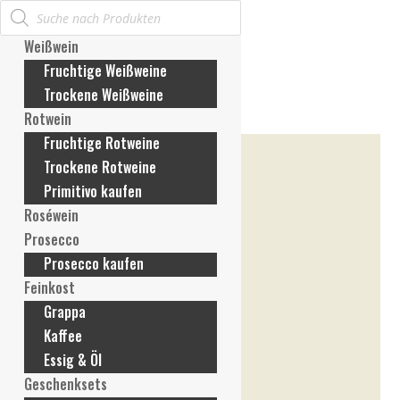
Products
Mein Konto
search
Anmelden / Konto erstellen
Weißwein
Meine Bestellungen
Fruchtige Weißweine
Meine Rechnungen
Trockene Weißweine
Meine Adresse
Rotwein
Meine Zahlungsmethoden
Fruchtige Rotweine
Konto-Details
Trockene Rotweine
Passwort vergessen
Primitivo kaufen
Wunschliste
Roséwein
Mein Warenkorb
Prosecco
Prosecco kaufen
Feinkost
Grappa
Kaffee
Essig & Öl
Geschenksets