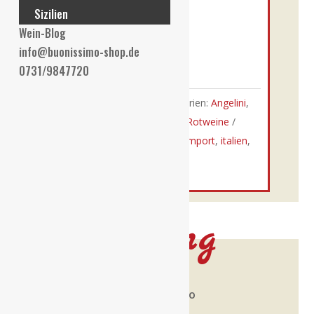
Sizilien
Nicht vorrätig
Wein-Blog
info@buonissimo-shop.de
0731/9847720
Auf die Wunschliste
Artikelnummer:
1509
Kategorien:
Angelini
,
Rotwein
,
Toscana
,
Trockene Rotweine
Schlagwörter:
brunello
,
direktimport
,
italien
,
rotwein
,
toskana
,
trocken
Beschreibung
Rebsorte:
Sangiovese grosso