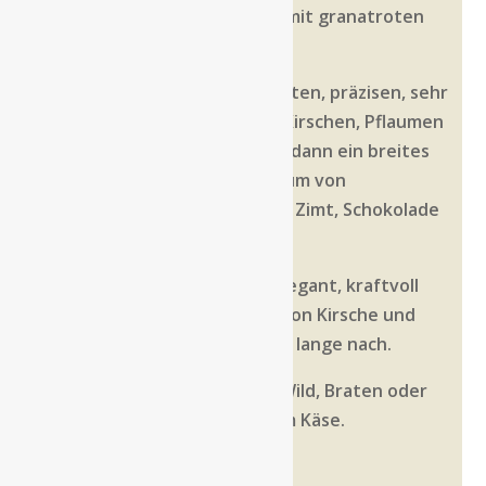
Farbe:
Intensives Rubinrot mit granatroten
Reflexen.
Duft:
Beginnend mit eleganten, präzisen, sehr
feinen Noten von dunklen Kirschen, Pflaumen
und Veilchen. Es öffnet sich dann ein breites
und komplexes Duftspektrum von
Heidelbeere, Vanille, Tabak, Zimt, Schokolade
und Leder.
Geschmack:
Am Gaumen elegant, kraftvoll
und knackig. Die Anklänge von Kirsche und
dunklen Beeren hallen noch lange nach.
Serviervorschlag:
Ideal zu Wild, Braten oder
Gegrilltem und mittelreifem Käse.
Temperatur:
16 – 18 °C