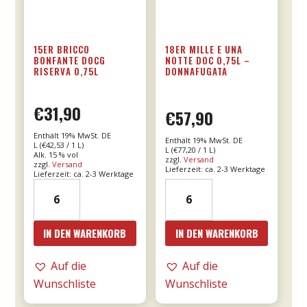
15ER BRICCO
18ER MILLE E UNA
BONFANTE DOCG
NOTTE DOC 0,75L –
RISERVA 0,75L
DONNAFUGATA
€
31,90
€
57,90
Enthält 19% MwSt. DE
Enthält 19% MwSt. DE
L (
€
42,53
/ 1 L)
L (
€
77,20
/ 1 L)
Alk. 15 % vol
zzgl.
Versand
zzgl.
Versand
Lieferzeit: ca. 2-3 Werktage
Lieferzeit: ca. 2-3 Werktage
15er
18er
Bricco
Mille
Bonfante
e
IN DEN WARENKORB
IN DEN WARENKORB
DOCG
una
riserva
notte
Auf die
Auf die
0,75l
DOC
Wunschliste
Wunschliste
Menge
0,75l