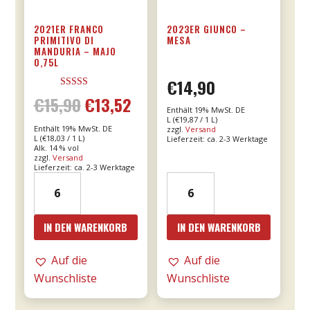
2021ER FRANCO
2023ER GIUNCO –
PRIMITIVO DI
MESA
MANDURIA – MAJO
0,75L
€
14,90
Bewertet mit
€
15,90
€
13,52
Ursprünglicher
Aktueller
5.00
Enthält 19% MwSt. DE
von 5
L (
€
19,87
/ 1 L)
Enthält 19% MwSt. DE
zzgl.
Versand
Preis
Preis
L (
€
18,03
/ 1 L)
Lieferzeit: ca. 2-3 Werktage
Alk. 14 % vol
zzgl.
Versand
war:
ist:
Lieferzeit: ca. 2-3 Werktage
2021er
2023er
€15,90
€13,52.
Franco
Giunco
Primitivo
-
IN DEN WARENKORB
IN DEN WARENKORB
di
MESA
Manduria
Menge
Auf die
Auf die
-
Wunschliste
Wunschliste
Majo
0,75l