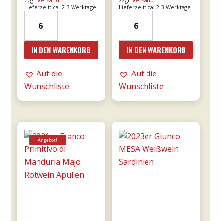
zzgl.
Versand
zzgl.
Versand
Lieferzeit: ca. 2-3 Werktage
Lieferzeit: ca. 2-3 Werktage
19er
2016er
Amarone
Amarone
dalla
Cá
IN DEN WARENKORB
IN DEN WARENKORB
Valpolicella
Florian
DOCG
RISERVA
Auf die
Auf die
0,75l
0,75l
Wunschliste
Wunschliste
-
-
Tommasi
Tommasi
Menge
Menge
Angebot!