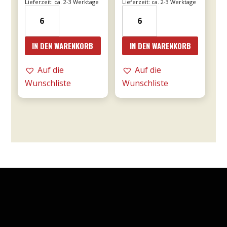
Lieferzeit: ca. 2-3 Werktage
Lieferzeit: ca. 2-3 Werktage
21er
24er
Valpolicella
-
Ripasso
Le
IN DEN WARENKORB
IN DEN WARENKORB
0,75l
Fornaci
DOC
Rosé
Auf die
Auf die
-
0,75l
Wunschliste
Wunschliste
Tommasi
-
Menge
Tommasi
Menge