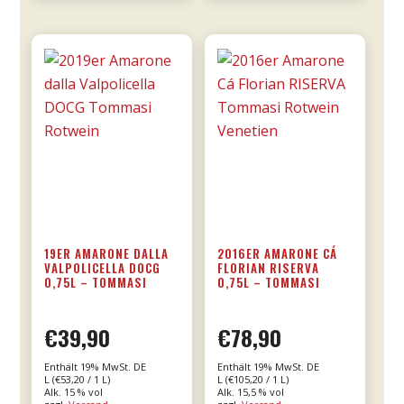
-
Donnafugata
Menge
19ER AMARONE DALLA
2016ER AMARONE CÁ
VALPOLICELLA DOCG
FLORIAN RISERVA
0,75L – TOMMASI
0,75L – TOMMASI
€
39,90
€
78,90
Enthält 19% MwSt. DE
Enthält 19% MwSt. DE
L (
€
53,20
/ 1 L)
L (
€
105,20
/ 1 L)
Alk. 15 % vol
Alk. 15,5 % vol