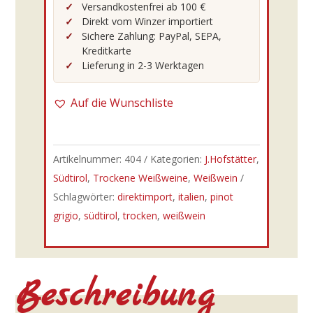
2024er
Versandkostenfrei ab 100 €
Direkt vom Winzer importiert
Pinot
Sichere Zahlung: PayPal, SEPA,
grigio
Kreditkarte
DOC
Lieferung in 2-3 Werktagen
0,75l
Menge
Auf die Wunschliste
Artikelnummer:
404
Kategorien:
J.Hofstätter
,
Südtirol
,
Trockene Weißweine
,
Weißwein
Schlagwörter:
direktimport
,
italien
,
pinot
grigio
,
südtirol
,
trocken
,
weißwein
Beschreibung