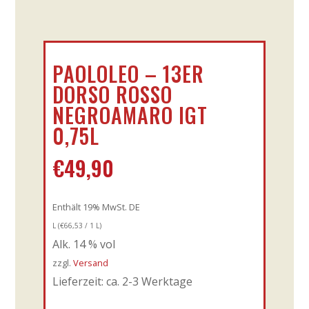
PAOLOLEO – 13ER
DORSO ROSSO
NEGROAMARO IGT
0,75L
€
49,90
Enthält 19% MwSt. DE
L (
€
66,53
/ 1 L)
Alk. 14 % vol
zzgl.
Versand
Lieferzeit: ca. 2-3 Werktage