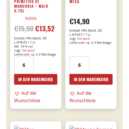
PRIMITIVO DI
MESA
MANDURIA – MAJO
0,75L
€
14,90
Bewertet mit
€
15,90
€
13,52
Ursprünglicher
Aktueller
5.00
Enthält 19% MwSt. DE
von 5
L (
€
19,87
/ 1 L)
Enthält 19% MwSt. DE
zzgl.
Versand
Preis
Preis
L (
€
18,03
/ 1 L)
Lieferzeit: ca. 2-3 Werktage
Alk. 14 % vol
zzgl.
Versand
war:
ist:
Lieferzeit: ca. 2-3 Werktage
2021er
2023er
€15,90
€13,52.
Franco
Giunco
Primitivo
-
IN DEN WARENKORB
IN DEN WARENKORB
di
MESA
Manduria
Menge
Auf die
Auf die
-
Wunschliste
Wunschliste
Majo
0,75l
Menge