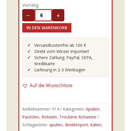
Vorrätig
−
+
Paololeo
-
IN DEN WARENKORB
13er
Dorso
Versandkostenfrei ab 100 €
Rosso
Direkt vom Winzer importiert
Sichere Zahlung: PayPal, SEPA,
Negroamaro
Kreditkarte
IGT
Lieferung in 2-3 Werktagen
0,75l
Menge
Auf die Wunschliste
Artikelnummer:
914
Kategorien:
Apulien
,
Paololeo
,
Rotwein
,
Trockene Rotweine
Schlagwörter:
apulien
,
direktimport
,
italien
,