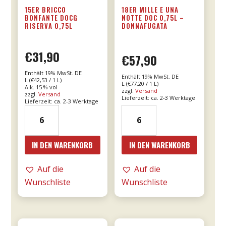
15ER BRICCO
18ER MILLE E UNA
BONFANTE DOCG
NOTTE DOC 0,75L –
RISERVA 0,75L
DONNAFUGATA
€
31,90
€
57,90
Enthält 19% MwSt. DE
Enthält 19% MwSt. DE
L (
€
42,53
/ 1 L)
L (
€
77,20
/ 1 L)
Alk. 15 % vol
zzgl.
Versand
zzgl.
Versand
Lieferzeit: ca. 2-3 Werktage
Lieferzeit: ca. 2-3 Werktage
15er
18er
Bricco
Mille
Bonfante
e
IN DEN WARENKORB
IN DEN WARENKORB
DOCG
una
riserva
notte
Auf die
Auf die
0,75l
DOC
Wunschliste
Wunschliste
Menge
0,75l
-
Donnafugata