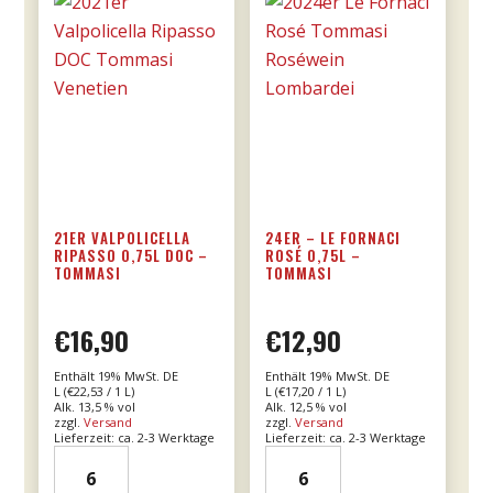
21ER VALPOLICELLA
24ER – LE FORNACI
RIPASSO 0,75L DOC –
ROSÉ 0,75L –
TOMMASI
TOMMASI
€
16,90
€
12,90
Enthält 19% MwSt. DE
Enthält 19% MwSt. DE
L (
€
22,53
/ 1 L)
L (
€
17,20
/ 1 L)
Alk. 13,5 % vol
Alk. 12,5 % vol
zzgl.
Versand
zzgl.
Versand
Lieferzeit: ca. 2-3 Werktage
Lieferzeit: ca. 2-3 Werktage
21er
24er
Valpolicella
-