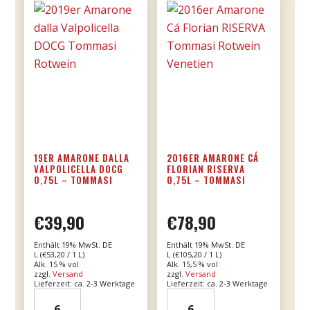
Menge
19ER AMARONE DALLA
2016ER AMARONE CÁ
VALPOLICELLA DOCG
FLORIAN RISERVA
0,75L – TOMMASI
0,75L – TOMMASI
€
39,90
€
78,90
Enthält 19% MwSt. DE
Enthält 19% MwSt. DE
L (
€
53,20
/ 1 L)
L (
€
105,20
/ 1 L)
Alk. 15 % vol
Alk. 15,5 % vol
zzgl.
Versand
zzgl.
Versand
Lieferzeit: ca. 2-3 Werktage
Lieferzeit: ca. 2-3 Werktage
19er
2016er