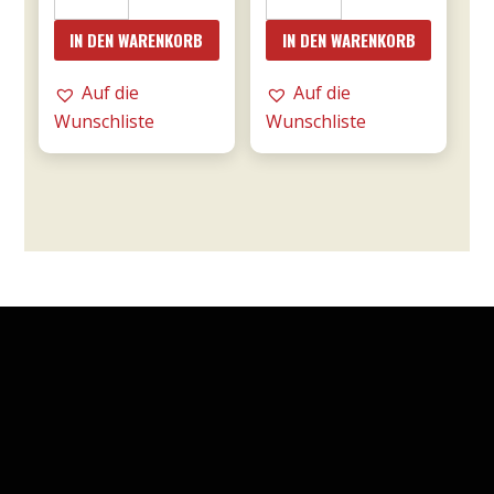
Ripasso
Le
IN DEN WARENKORB
IN DEN WARENKORB
0,75l
Fornaci
DOC
Rosé
Auf die
Auf die
-
0,75l
Wunschliste
Wunschliste
Tommasi
-
Menge
Tommasi
Menge