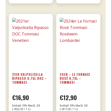
0,75l
Menge
21ER VALPOLICELLA
24ER – LE FORNACI
RIPASSO 0,75L DOC –
ROSÉ 0,75L –
TOMMASI
TOMMASI
€
16,90
€
12,90
Enthält 19% MwSt. DE
Enthält 19% MwSt. DE
L (
€
22,53
/ 1 L)
L (
€
17,20
/ 1 L)