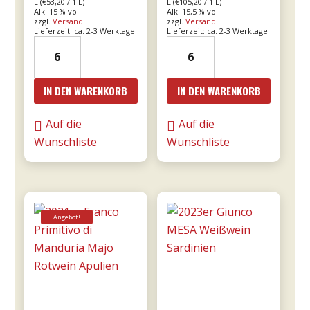
L (
€
53,20
/ 1 L)
L (
€
105,20
/ 1 L)
Alk. 15 % vol
Alk. 15,5 % vol
zzgl.
Versand
zzgl.
Versand
Lieferzeit: ca. 2-3 Werktage
Lieferzeit: ca. 2-3 Werktage
19er
2016er
Amarone
Amarone
dalla
Cá
IN DEN WARENKORB
IN DEN WARENKORB
Valpolicella
Florian
DOCG
RISERVA
Auf die
Auf die
0,75l
0,75l
Wunschliste
Wunschliste
-
-
Tommasi
Tommasi
Menge
Menge
Angebot!