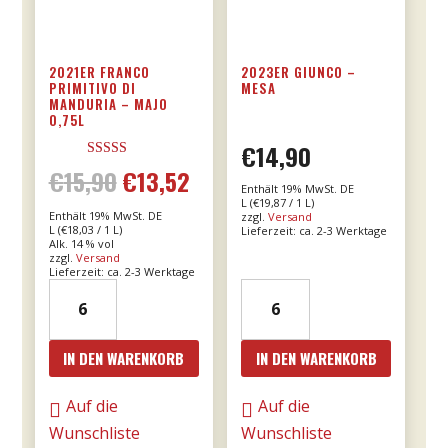
2021ER FRANCO
2023ER GIUNCO –
PRIMITIVO DI
MESA
MANDURIA – MAJO
0,75L
€
14,90
Bewertet mit
€
15,90
€
13,52
Ursprünglicher
Aktueller
5.00
Enthält 19% MwSt. DE
von 5
L (
€
19,87
/ 1 L)
Enthält 19% MwSt. DE
zzgl.
Versand
Preis
Preis
L (
€
18,03
/ 1 L)
Lieferzeit: ca. 2-3 Werktage
Alk. 14 % vol
zzgl.
Versand
war:
ist:
Lieferzeit: ca. 2-3 Werktage
2021er
2023er
€15,90
€13,52.
Franco
Giunco
Primitivo
-
IN DEN WARENKORB
IN DEN WARENKORB
di
MESA
Manduria
Menge
Auf die
Auf die
-
Wunschliste
Wunschliste
Majo