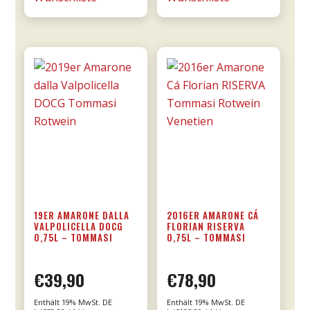
Menge
0,75l
-
Donnafugata
Menge
19ER AMARONE DALLA
2016ER AMARONE CÁ
VALPOLICELLA DOCG
FLORIAN RISERVA
0,75L – TOMMASI
0,75L – TOMMASI
€
39,90
€
78,90
Enthält 19% MwSt. DE
Enthält 19% MwSt. DE