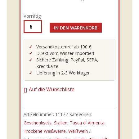
Vorrätig
IN DEN WARENKORB
Tasca
d'
Almerita
Versandkostenfrei ab 100 €
Direkt vom Winzer importiert
-
Sichere Zahlung: PayPal, SEPA,
25er
Kreditkarte
Grillo
Lieferung in 2-3 Werktagen
DOC
0,75l
Auf die Wunschliste
Menge
Artikelnummer:
1117
Kategorien:
Geschenksets
,
Sizilien
,
Tasca d' Almerita
,
Trockene Weißweine
,
Weißwein