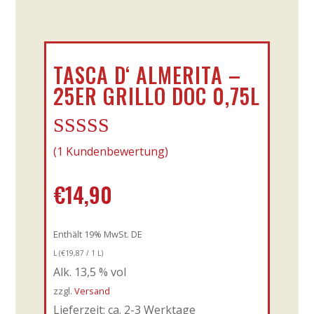
TASCA D‘ ALMERITA –
25ER GRILLO DOC 0,75L
Bewertet mit
(
1
Kundenbewertung)
5.00
von 5,
€
14,90
basierend auf
Kundenbewe
rtung
Enthält 19% MwSt. DE
L (
€
19,87
/ 1 L)
Alk. 13,5 % vol
zzgl.
Versand
Lieferzeit: ca. 2-3 Werktage