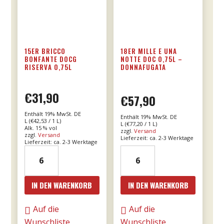
15ER BRICCO
18ER MILLE E UNA
BONFANTE DOCG
NOTTE DOC 0,75L –
RISERVA 0,75L
DONNAFUGATA
€
31,90
€
57,90
Enthält 19% MwSt. DE
Enthält 19% MwSt. DE
L (
€
42,53
/ 1 L)
L (
€
77,20
/ 1 L)
Alk. 15 % vol
zzgl.
Versand
zzgl.
Versand
Lieferzeit: ca. 2-3 Werktage
Lieferzeit: ca. 2-3 Werktage
15er
18er
Bricco
Mille
Bonfante
e
IN DEN WARENKORB
IN DEN WARENKORB
DOCG
una
riserva
notte
Auf die
Auf die
0,75l
DOC
Wunschliste
Wunschliste