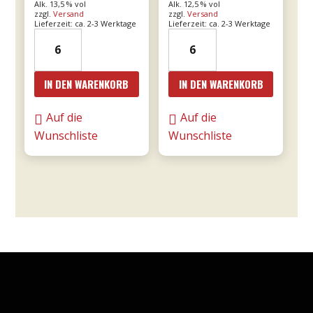
Alk. 13,5 % vol
Alk. 12,5 % vol
zzgl.
Versand
zzgl.
Versand
Lieferzeit: ca. 2-3 Werktage
Lieferzeit: ca. 2-3 Werktage
21er
24er
Valpolicella
-
Ripasso
Le
IN DEN WARENKORB
IN DEN WARENKORB
0,75l
Fornaci
DOC
Rosé
Auf die
Auf die
-
0,75l
Wunschliste
Wunschliste
Tommasi
-
Menge
Tommasi
Menge