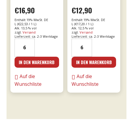
€
16,90
€
12,90
Enthält 19% MwSt. DE
Enthält 19% MwSt. DE
L (
€
22,53
/ 1 L)
L (
€
17,20
/ 1 L)
Alk. 13,5 % vol
Alk. 12,5 % vol
zzgl.
Versand
zzgl.
Versand
Lieferzeit: ca. 2-3 Werktage
Lieferzeit: ca. 2-3 Werktage
21er
24er
Valpolicella
-
Ripasso
Le
IN DEN WARENKORB
IN DEN WARENKORB
0,75l
Fornaci
DOC
Rosé
Auf die
Auf die
-
0,75l
Wunschliste
Wunschliste
Tommasi
-
Menge
Tommasi
Menge