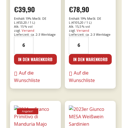
€
39,90
€
78,90
Enthält 19% MwSt. DE
Enthält 19% MwSt. DE
L (
€
53,20
/ 1 L)
L (
€
105,20
/ 1 L)
Alk. 15 % vol
Alk. 15,5 % vol
zzgl.
Versand
zzgl.
Versand
Lieferzeit: ca. 2-3 Werktage
Lieferzeit: ca. 2-3 Werktage
19er
2016er
Amarone
Amarone
dalla
Cá
IN DEN WARENKORB
IN DEN WARENKORB
Valpolicella
Florian
DOCG
RISERVA
Auf die
Auf die
0,75l
0,75l
Wunschliste
Wunschliste
-
-
Tommasi
Tommasi
Menge
Menge
Angebot!