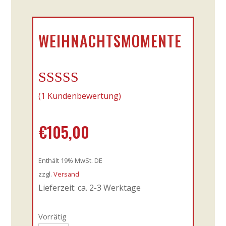
WEIHNACHTSMOMENTE
Bewertet mit
(
1
Kundenbewertung)
5.00
von 5,
basierend auf
€
105,00
Kundenbewe
rtung
Enthält 19% MwSt. DE
zzgl.
Versand
Lieferzeit: ca. 2-3 Werktage
Vorrätig