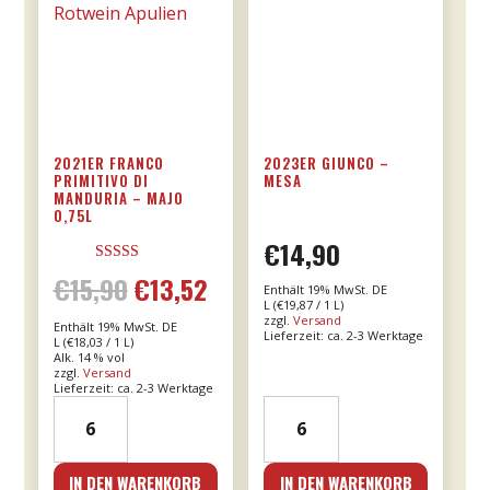
2021ER FRANCO
2023ER GIUNCO –
PRIMITIVO DI
MESA
MANDURIA – MAJO
0,75L
€
14,90
Bewertet mit
€
15,90
€
13,52
Ursprünglicher
Aktueller
5.00
Enthält 19% MwSt. DE
von 5
L (
€
19,87
/ 1 L)
zzgl.
Versand
Enthält 19% MwSt. DE
Preis
Preis
Lieferzeit: ca. 2-3 Werktage
L (
€
18,03
/ 1 L)
Alk. 14 % vol
zzgl.
Versand
war:
ist:
Lieferzeit: ca. 2-3 Werktage
2021er
2023er
€15,90
€13,52.
Franco
Giunco
Primitivo
-
IN DEN WARENKORB
IN DEN WARENKORB