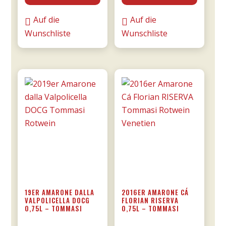
DOCG
una
riserva
notte
Auf die
Auf die
0,75l
DOC
Wunschliste
Wunschliste
Menge
0,75l
-
Donnafugata
Menge
19ER AMARONE DALLA
2016ER AMARONE CÁ
VALPOLICELLA DOCG
FLORIAN RISERVA
0,75L – TOMMASI
0,75L – TOMMASI