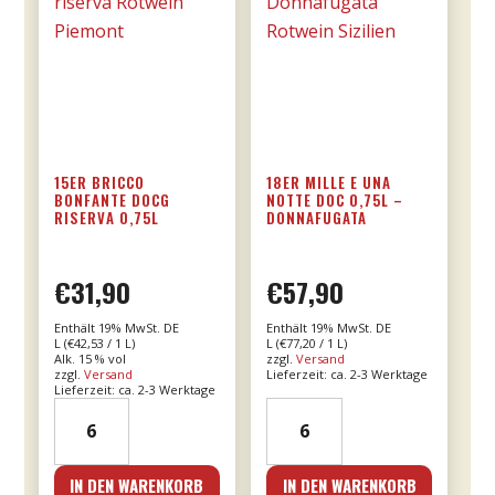
15ER BRICCO
18ER MILLE E UNA
BONFANTE DOCG
NOTTE DOC 0,75L –
RISERVA 0,75L
DONNAFUGATA
€
31,90
€
57,90
Enthält 19% MwSt. DE
Enthält 19% MwSt. DE
L (
€
42,53
/ 1 L)
L (
€
77,20
/ 1 L)
Alk. 15 % vol
zzgl.
Versand
zzgl.
Versand
Lieferzeit: ca. 2-3 Werktage
Lieferzeit: ca. 2-3 Werktage
15er
18er
Bricco
Mille
Bonfante
e
IN DEN WARENKORB
IN DEN WARENKORB