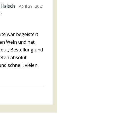
 Haisch
April 29, 2021
er
te war begeistert
en Wein und hat
reut, Bestellung und
iefen absolut
nd schnell, vielen