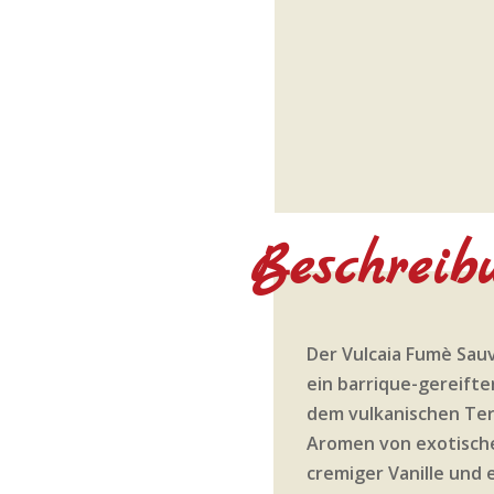
Beschreib
Der Vulcaia Fumè Sauv
ein barrique-gereifte
dem vulkanischen Terro
Aromen von exotische
cremiger Vanille und