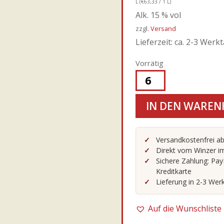
L (
€
63,33
/ 1 L)
Alk. 15 % vol
zzgl.
Versand
Lieferzeit: ca. 2-3 Werk
Vorrätig
INAMA
-
IN DEN WAREN
23er
Vulcaia
Fumè
Versandkostenfrei ab
Direkt vom Winzer im
Sauvignon
Sichere Zahlung: Pay
I.G.T.
Kreditkarte
Menge
Lieferung in 2-3 Wer
Auf die Wunschliste