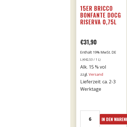
15ER BRICCO
BONFANTE DOCG
RISERVA 0,75L
€
31,90
Enthält 19% MwSt. DE
L (
€
42,53
/ 1 L)
Alk. 15 % vol
zzgl.
Versand
Lieferzeit: ca. 2-3
Werktage
15er
IN DEN WARE
Bricco