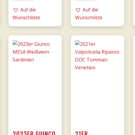
e
dalla
una
Auf die
Valpolicella
Auf die
notte
Wunschliste
DOCG
Wunschliste
DOC
0,75l
0,75l
-
-
Tommasi
Donnafugata
Menge
Menge
2023ER GIUNCO
21ER