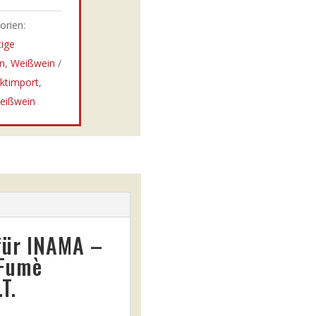
orien:
tige
n
,
Weißwein
ektimport
,
eißwein
für
INAMA –
 Fumè
T.