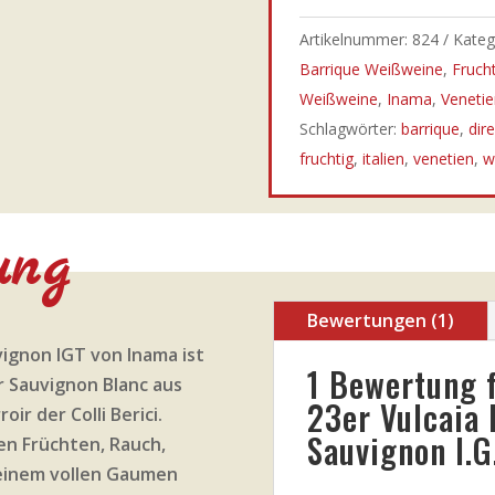
Artikelnummer:
824
Kateg
Barrique Weißweine
,
Fruch
Weißweine
,
Inama
,
Venetie
Schlagwörter:
barrique
,
dir
fruchtig
,
italien
,
venetien
,
w
ung
Bewertungen (1)
ignon IGT von Inama ist
1 Bewertung 
r Sauvignon Blanc aus
23er Vulcaia
ir der Colli Berici.
Sauvignon I.G.
n Früchten, Rauch,
 einem vollen Gaumen