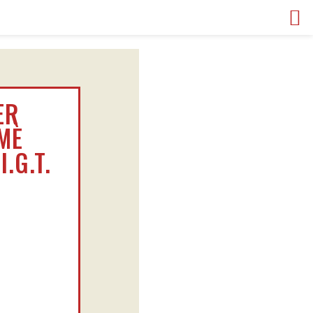
ER
MÈ
.G.T.