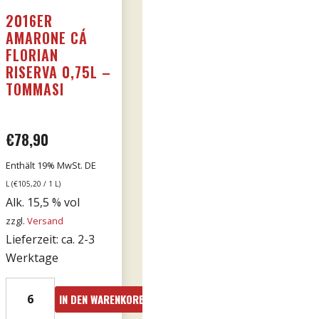
2016ER
AMARONE CÁ
FLORIAN
RISERVA 0,75L –
TOMMASI
€
78,90
Enthält 19% MwSt. DE
L (
€
105,20
/ 1 L)
Alk. 15,5 % vol
zzgl.
Versand
Lieferzeit: ca. 2-3
Werktage
2016er
IN DEN WARENKORB
Amarone