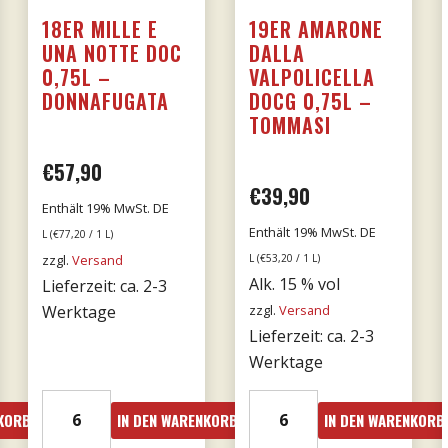
18ER MILLE E
19ER AMARONE
UNA NOTTE DOC
DALLA
0,75L –
VALPOLICELLA
DONNAFUGATA
DOCG 0,75L –
TOMMASI
€
57,90
€
39,90
Enthält 19% MwSt. DE
Enthält 19% MwSt. DE
L (
€
77,20
/ 1 L)
zzgl.
Versand
L (
€
53,20
/ 1 L)
Alk. 15 % vol
Lieferzeit: ca. 2-3
Werktage
zzgl.
Versand
Lieferzeit: ca. 2-3
Werktage
18er
19er
NKORB
IN DEN WARENKORB
IN DEN WARENKORB
Mille
Amarone