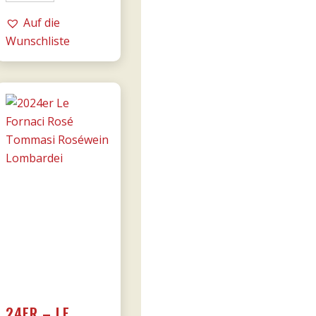
Cá
Florian
Auf die
RISERVA
Wunschliste
0,75l
-
Tommasi
Menge
24ER – LE