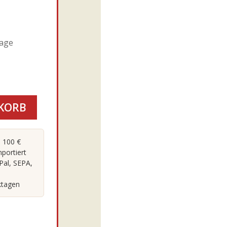
tage
KORB
 100 €
portiert
Pal, SEPA,
ktagen