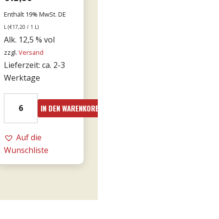
Enthält 19% MwSt. DE
L (
€
17,20
/ 1 L)
Alk. 12,5 % vol
zzgl.
Versand
Lieferzeit: ca. 2-3
Werktage
24er
IN DEN WARENKORB
-
Le
Fornaci
Auf die
Rosé
Wunschliste
0,75l
-
Tommasi
Menge