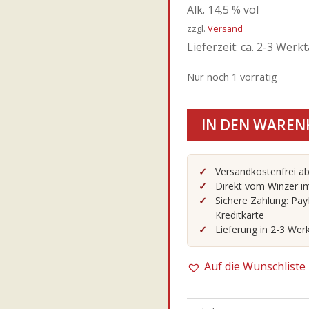
Alk. 14,5 % vol
zzgl.
Versand
Lieferzeit: ca. 2-3 Werk
Nur noch 1 vorrätig
Tenuta
IN DEN WAREN
Dell'
Ornellaia
-
Versandkostenfrei ab
12er
Direkt vom Winzer im
Ornellaia
Sichere Zahlung: Pay
Kreditkarte
0,75l
Lieferung in 2-3 Wer
|
Cabernet
Auf die Wunschliste
Sauvignon
Menge