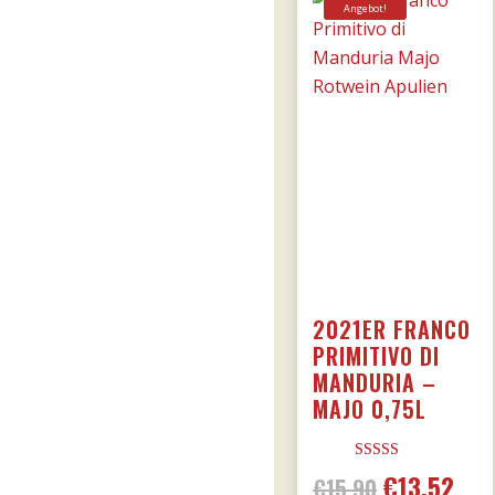
Angebot!
2021ER FRANCO
PRIMITIVO DI
MANDURIA –
MAJO 0,75L
Bewertet mit
€
13,52
Ursprünglic
Aktu
€
15,90
5.00