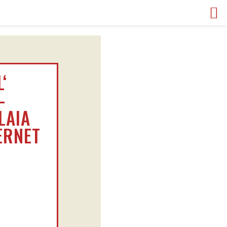
‘
–
LAIA
ERNET