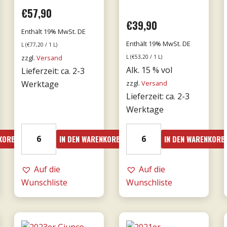
€
57,90
€
39,90
Enthält 19% MwSt. DE
Enthält 19% MwSt. DE
L (
€
77,20
/ 1 L)
zzgl.
Versand
L (
€
53,20
/ 1 L)
Alk. 15 % vol
Lieferzeit: ca. 2-3
Werktage
zzgl.
Versand
Lieferzeit: ca. 2-3
Werktage
18er
19er
NKORB
IN DEN WARENKORB
IN DEN WARENKORB
Mille
Amarone
e
dalla
una
Auf die
Valpolicella
Auf die
notte
Wunschliste
DOCG
Wunschliste
DOC
0,75l
0,75l
-
-
Tommasi