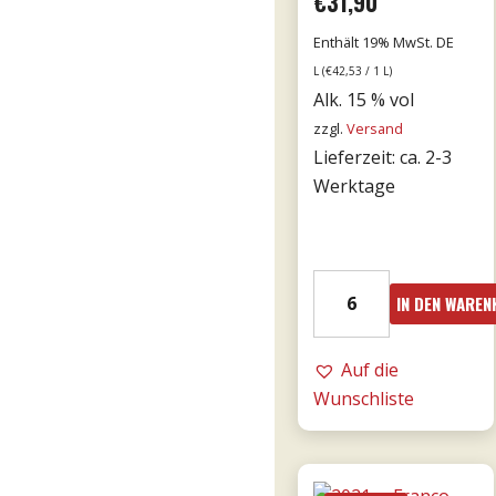
€
31,90
Enthält 19% MwSt. DE
L (
€
42,53
/ 1 L)
Alk. 15 % vol
zzgl.
Versand
Lieferzeit: ca. 2-3
Werktage
15er
IN DEN WARE
Bricco
Bonfante
DOCG
Auf die
riserva
Wunschliste
0,75l
Menge