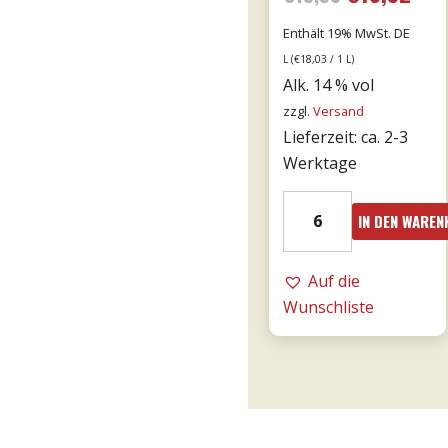
von 5
Preis
Prei
Enthält 19% MwSt. DE
L (
€
18,03
/ 1 L)
war:
ist:
Alk. 14 % vol
zzgl.
Versand
€15,90
€13,
Lieferzeit: ca. 2-3
Werktage
2021er
IN DEN WARE
Franco
Primitivo
di
Auf die
Manduria
Wunschliste
-
Majo
0,75l
Menge