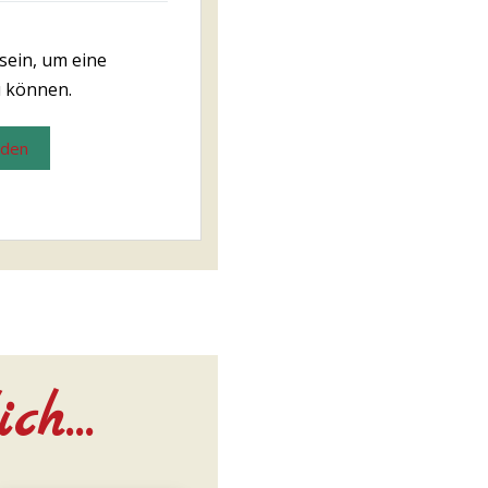
sein, um eine
 können.
lden
ich…