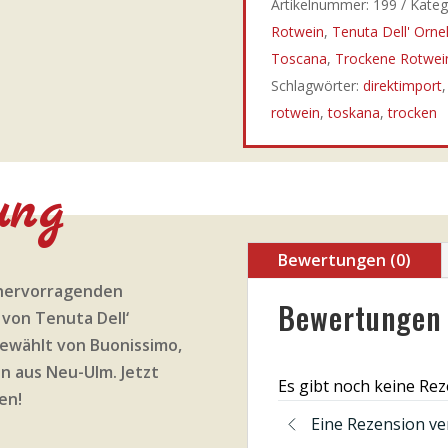
Artikelnummer:
199
Kateg
Rotwein
,
Tenuta Dell' Ornel
Toscana
,
Trockene Rotwei
Schlagwörter:
direktimport
rotwein
,
toskana
,
trocken
ung
Bewertungen (0)
 hervorragenden
Bewertungen
 von Tenuta Dell‘
sgewählt von Buonissimo,
n aus Neu-Ulm. Jetzt
Es gibt noch keine Re
en!
Eine Rezension ve