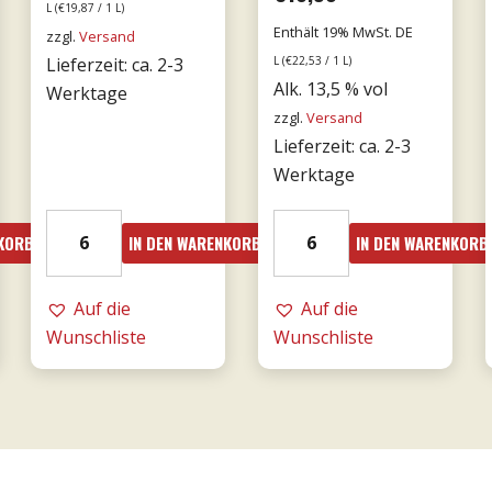
L (
€
19,87
/ 1 L)
Enthält 19% MwSt. DE
s
zzgl.
Versand
Lieferzeit: ca. 2-3
L (
€
22,53
/ 1 L)
Alk. 13,5 % vol
Werktage
zzgl.
Versand
52.
Lieferzeit: ca. 2-3
Werktage
2023er
21er
NKORB
IN DEN WARENKORB
IN DEN WARENKORB
Giunco
Valpolicella
-
Ripasso
MESA
Auf die
0,75l
Auf die
Menge
Wunschliste
DOC
Wunschliste
-
Tommasi
Menge