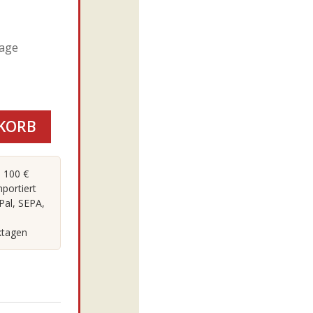
tage
KORB
 100 €
portiert
Pal, SEPA,
ktagen