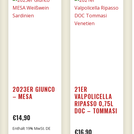
Donnafugata
Menge
Menge
2023ER GIUNCO
21ER
– MESA
VALPOLICELLA
RIPASSO 0,75L
DOC – TOMMASI
€
14,90
Enthält 19% MwSt. DE
her
eller
€
16,90