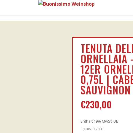
TENUTA DELL
ORNELLAIA 
12ER ORNEL
0,75L | CAB
SAUVIGNON
€
230,00
Enthält 19% MwSt. DE
L (
€
306,67
/ 1 L)