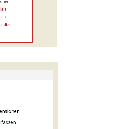
orien:
laia
,
ne
,
italien
,
zensionen
rfassen