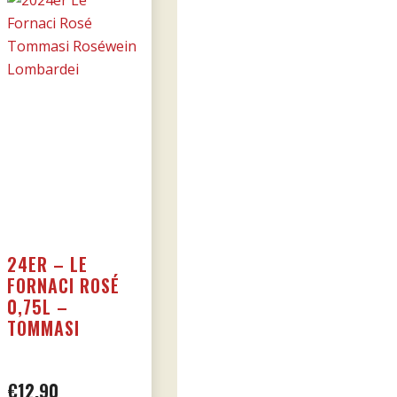
Menge
24ER – LE
FORNACI ROSÉ
0,75L –
TOMMASI
€
12,90