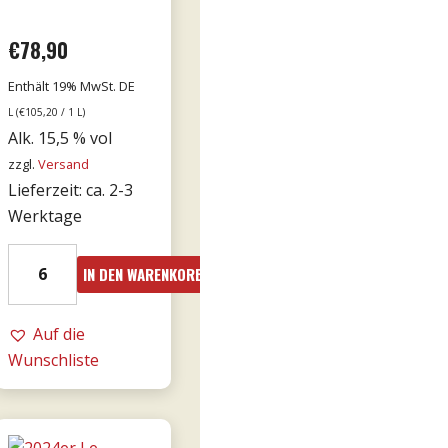
€
78,90
Enthält 19% MwSt. DE
L (
€
105,20
/ 1 L)
Alk. 15,5 % vol
zzgl.
Versand
Lieferzeit: ca. 2-3
Werktage
2016er
IN DEN WARENKORB
Amarone
Cá
Florian
Auf die
RISERVA
Wunschliste
0,75l
-
Tommasi